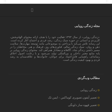
مجله زندگی رویایی
«زندگی رویایی» از سال ۱۳۹۳ فعالیت خود را با هدف ارائه محتوای الهام‌بخش،
کاربردی و انسانی در حوزه سبک زندگی، رشد فردی و اجتماع آغاز کرده است.
این رسانه تلاش می‌کند با پرداختن به موضوعاتی مانند توسعه مهارت‌ها، سلامت
ذهن و روان، سبک زندگی سالم، فناوری‌های روز، فرهنگ و هنر، مخاطبان را در
مسیر داشتن زندگی شاد، آگاهانه و معنادار همراهی کند. محتوای زندگی رویایی بر
پایه منابع معتبر داخلی و بین‌المللی تولید می‌شود و با رعایت اصول اخلاق
رسانه‌ای، راهنمایی قابل‌اعتماد برای جوانان، خانواده‌ها و علاقه‌مندان به رشد
فردی و بهبود کیفیت زندگی است.
مطالب وب‌گردی
زندگی رویایی
تعمیر آیفون تصویری کوماکس – ایمن تک
تعمیر قهوه ساز دلونگی