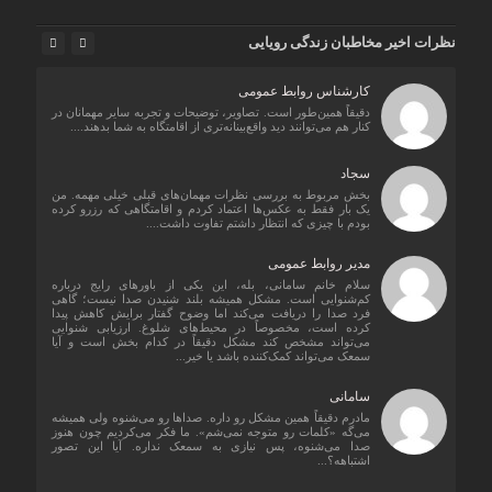
نظرات اخیر مخاطبان زندگی رویایی
کارشناس روابط عمومی
دقیقاً همین‌طور است. تصاویر، توضیحات و تجربه سایر مهمانان در
کنار هم می‌توانند دید واقع‌بینانه‌تری از اقامتگاه به شما بدهند....
سجاد
بخش مربوط به بررسی نظرات مهمان‌های قبلی خیلی مهمه. من
یک بار فقط به عکس‌ها اعتماد کردم و اقامتگاهی که رزرو کرده
بودم با چیزی که انتظار داشتم تفاوت داشت....
مدیر روابط عمومی
سلام خانم سامانی، بله، این یکی از باورهای رایج درباره
کم‌شنوایی است. مشکل همیشه بلند شنیدن صدا نیست؛ گاهی
فرد صدا را دریافت می‌کند اما وضوح گفتار برایش کاهش پیدا
کرده است، مخصوصاً در محیط‌های شلوغ. ارزیابی شنوایی
می‌تواند مشخص کند مشکل دقیقاً در کدام بخش است و آیا
سمعک می‌تواند کمک‌کننده باشد یا خیر...
سامانی
مادرم دقیقاً همین مشکل رو داره. صداها رو می‌شنوه ولی همیشه
می‌گه «کلمات رو متوجه نمی‌شم». ما فکر می‌کردیم چون هنوز
صدا می‌شنوه، پس نیازی به سمعک نداره. آیا این تصور
اشتباهه؟...