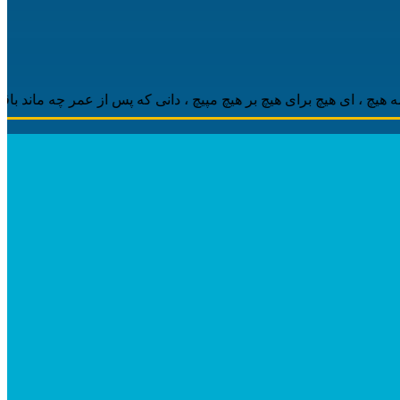
 ‌ای هیچ برای هیچ بر هیچ مپیچ ، دانی که پس از عمر چه ماند باقی ، م