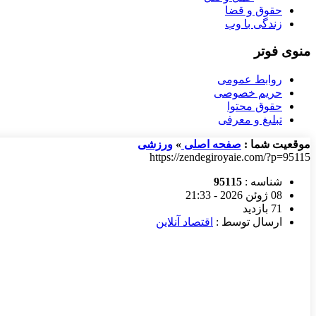
حقوق و قضا
زندگی با وب
منوی فوتر
روابط عمومی
حریم خصوصی
حقوق محتوا
تبلیغ و معرفی
موقعیت شما :
صفحه اصلی
»
ورزشی
https://zendegiroyaie.com/?p=95115
شناسه :
95115
08 ژوئن 2026 - 21:33
71 بازدید
ارسال توسط :
اقتصاد آنلاین