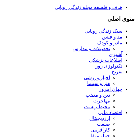
هدف و فلسفه مجله زندگی رویایی
منوی اصلی
سبک زندگی رویایی
مد و فشن
مادر و کودک
تحصیلات و مدارس
آشپزی
اطلاعات پزشکی
تکنولوژی روز
تفریح
اخبار ورزشی
هنر و سینما
جهان امروز
دین و مذهب
مهاجرت
محیط زیست
اقتصاد مالی
ارزدیجیتال
صنعت
کارآفرینی
حمل و نقل