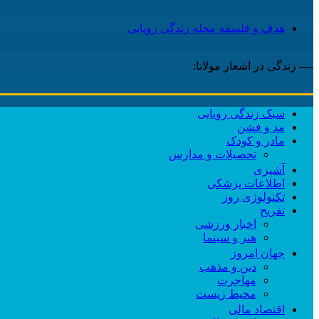
هدف و فلسفه مجله زندگی رویایی
---- زندگی در اشعار مولانا:
سبک زندگی رویایی
مد و فشن
مادر و کودک
تحصیلات و مدارس
آشپزی
اطلاعات پزشکی
تکنولوژی روز
تفریح
اخبار ورزشی
هنر و سینما
جهان امروز
دین و مذهب
مهاجرت
محیط زیست
اقتصاد مالی