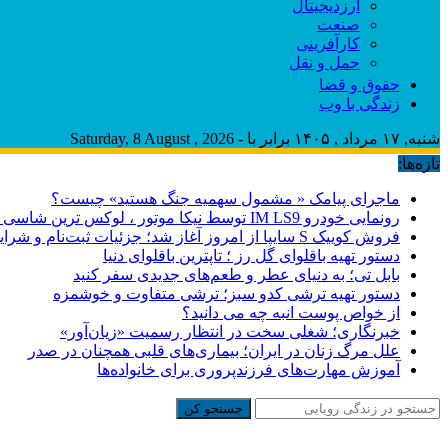
ارزدیجیتال
صنعت
کارآفرینی
حمل و نقل
حقوق و قضا
زندگی با وب
شنبه, ۱۷ مرداد , ۱۴۰۵ برابر با - Saturday, 8 August , 2026
تازه‌ها:
ماجرای پیامک « مشمول سهمیه جنگ هستید» چیست؟
رونمایی خودرو IM LS9 توسط نیکا موتور ، لوکس ترین شاسی بلند EREV در ایران
فروش کوییک S سایپا از امروز آغاز شد؛ جزئیات ثبت‌نام و شرایط
دستور تهیه باقلوای گل رز ؛ تاپترین باقلوای دنیا
بابل تی؛ به دنیای عطر و طعم‌های جدیدی سفر کنید
دستور تهیه ترشی کدو سبز؛ ترشی متفاوت و خوشمزه
از خواص پوست انبه چه می دانید؟
خبرنگاری؛ شغلی سخت در انتظار رسمیت «زیان‌آور»
علل مرگ زنان در ایران؛ بیماری‌های قلبی همچنان در صدر
آموزش مهارت‌های فرزندپروری برای خانواده‌ها
جستجو کن