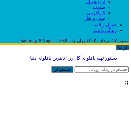
ارزدیجیتال
صنعت
کارآفرینی
حمل و نقل
حقوق و قضا
زندگی با وب
شنبه, ۱۷ مرداد , ۱۴۰۵ برابر با - Saturday, 8 August , 2026
تازه‌ها:
بابل تی؛ به دنیای عط
جستجو کن
::