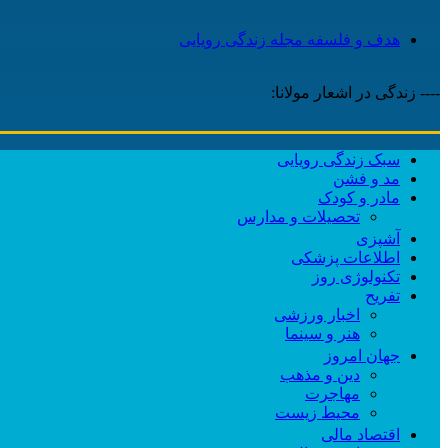
هدف و فلسفه مجله زندگی رویایی
---- زندگی در اشعار مولانا:
سبک زندگی رویایی
مد و فشن
مادر و کودک
تحصیلات و مدارس
آشپزی
اطلاعات پزشکی
تکنولوژی روز
تفریح
اخبار ورزشی
هنر و سینما
جهان امروز
دین و مذهب
مهاجرت
محیط زیست
اقتصاد مالی