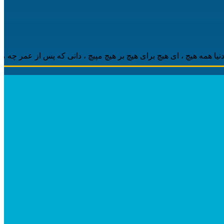
 هیچ ، ‌ای هیچ برای هیچ بر هیچ مپیچ ، دانی که پس از عمر چه ماند باق