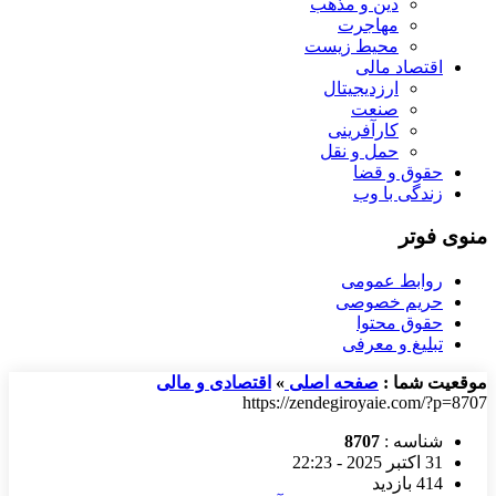
دین و مذهب
مهاجرت
محیط زیست
اقتصاد مالی
ارزدیجیتال
صنعت
کارآفرینی
حمل و نقل
حقوق و قضا
زندگی با وب
منوی فوتر
روابط عمومی
حریم خصوصی
حقوق محتوا
تبلیغ و معرفی
موقعیت شما :
صفحه اصلی
»
اقتصادی و مالی
https://zendegiroyaie.com/?p=8707
شناسه :
8707
31 اکتبر 2025 - 22:23
414 بازدید