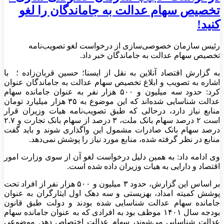
تخصیص سهام عدالت به جاماندگان را لغو
کنید!
رئیس سازمان خصوصی‌سازی از درخواست لغو تصویب‌نامه
تخصیص سهام عدالت به جاماندگان خبر داد.
به گزارش اقتصاد آنلاین به نقل از ایسنا؛ حسین قربان‌زاده ؛ با
اشاره به تصویب و ابلاغ تخصیص سهام عدالت به جاماندگان عنوان
کرد: حدود سه میلیون و ۵۰۰ هزار نفر به عنوان جامانده سهام
عدالت شناسایی شده‌اند که این موضوع به ۳۵ هزار میلیارد تومان
منابع نیاز دارد، درحالی که طبق تصویب‌نامه هیات وزیران قرار
است ۲ درصد سهام بانک ملت، ۳ درصد از سهام بانک تجارت و ۲.۷
درصد سهام بانک صادرات مشمول این واگذاری شوند و باید گفت
منابع در نظر گرفته شده، منابع مورد نیاز را پوشش نمی‌دهد.
وی ادامه داد: به همین دلیل درخواست لغو آن از سوی وزارت امور
اقتصاد و دارایی به هیات وزیران داده شده است.
بر اساس این گزارش، حدود ۳ میلیون و ۵۰۰ هزار نفر از افراد تحت
پوشش کمیته امداد، بهزیستی و سه دهک اول ایثارگران به عنوان
جامانده سهام عدالت شناسایی شده بودند و دولت طبق قانون
بودجه سال ۱۴۰۱ موظف بود به افرادی که به عنوان جامانده سهام
عدالت شناسایی می‌شوند، سهام عدالت اختصاص دهد. موضوعی