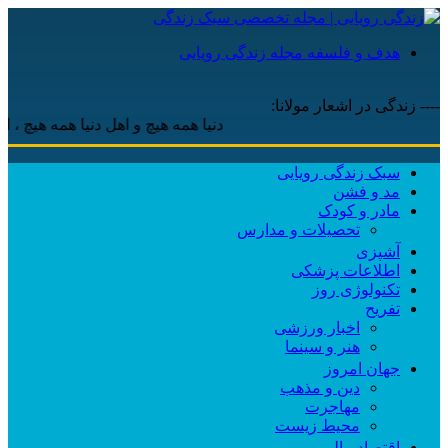
هدف و فلسفه مجله زندگی رویایی
---- زندگی در اشعار مولانا:
دنیا همه هیچ و اهل دنیا همه هیچ ، ‌ای هیچ
سبک زندگی رویایی
مد و فشن
مادر و کودک
تحصیلات و مدارس
آشپزی
اطلاعات پزشکی
تکنولوژی روز
تفریح
اخبار ورزشی
هنر و سینما
جهان امروز
دین و مذهب
مهاجرت
محیط زیست
اقتصاد مالی