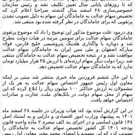
که تا روزهای پایانی سال تعیین تکلیف نشد و رئیس سازمان
خصوصی‌سازی ۲۸ اسفند سال گذشته صراحتا اعلام کرد که
تخصیص سهام عدالت به جاماندگان این سهام به دلیل تصویب نشدن
پرتفویی که برای جاماندگان در نظر گرفته شده بود منتفی شد.
وی درمود علت موضوع مذکور این توضیح را داد که موضوع پرتفوی
جاماندگان سهام عدالت برای سومین مرتبه در هیات دولت مطرح
شد و دوباره با واگذاری هلدینگ پتروشیمی خلیج فارس، فولاد
مبارکه اصفهان و ملی مس ایران به جاماندگان سهام عدالت
موافقت نشد و در نتیجه تخصیص سهام عدالت به جاماندگان منتفی
شد. زیرا دولت دیگر سهام ارزنده‌ای با ارزش ۳۵ هزار میلیارد تومان
ندارد که به جاماندگان سهام عدالت تخصیص دهد.
با این حال ششم فروردین ماه خبری منتشر شد مبنی بر اینکه
معاون اول رئیس جمهور اختصاص سهام عدالت به هر یک از
مشمولان به ارزش حداکثر ۱۰۰ میلیون ریال را ابلاغ کرده که این
سهام از محل سهام دولت در بانک‌های ملت، تجارت و صادرات
اختصاص خواهد یافت.
در این گزارش آمده بود که: هیات وزیران در جلسه ۲۸ اسفند ماه
۱۴۰۱ به پیشنهاد وزارت امور اقتصادی و دارایی و به استناد اصل
۱۳۸ قانون اساسی و در اجرای بند الف تبصره ۲ ماده واحده قانون
بودجه ۱۴۰۱ کل کشور تخصیص سهام عدالت به جاماندگان را
تصویب کرد که این مصوبه با امضای محمد مخبر معاون اول رییس