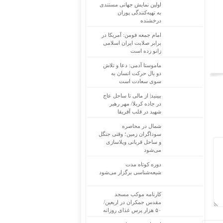
اولین نمایش جهانی مستندی
به تهیه‌کنندگی پوران
درخشنده
امام جمعه فومن: آمریکا در
برابر صلابت ایران اسلامی
زانو زده است
ماموستا آدمی: دعا و تلاش
دو بال حرکت انسان به
سوی سعادت است
ببینید| از مالی تا ساحل عاج
در جاده کربلا/ مهر رهبر
شهید در قلب آفریقا
شمال در محاصره
سوداگران زمین؛ وقتی جنگل
و ساحل قربانی ویلاسازی
می‌شود
دوره کوتاه مدت
شیعه‌شناسی برگزار می‌شود
کارنامه موکب مسجد
مقدس جمکران در اربعین/
۵۰ هزار پرس غذای روزانه