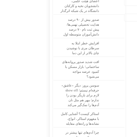
اعضای هیئت علمی،
دانشجویان نخبه و کارکنان
دانشگاه در یک شبکه‌ اثرگذار
صدور بیش از ۹۰ درصد
هدایت تحصیلی نهمی‌ها/
پیش ثبت نام ۷۰ درصد
دانش‌آموزان متوسطه اول
افزایش خطر ابتلا به
سرطان مری با نوشیدن
چای بالاتر از این دما
افت شدید صدور پروانه‌های
ساختمانی؛ بازار مسکن با
کمبود عرضه مواجه
می‌شود؟
سوسن پرور: دیگر «عاشق»
حرفه‌ام نیستم/ show off
لازم برای بازیگر بودن را
ندارم/ مِهر هم مثل نان
آدم‌ها را نمک‌گیر می‌کند
استاکر کیست؟ آشنایی کامل
با مفهوم استاکر، انواع،
نشانه‌ها و راه‌های مقابله
چرا آدم‌های تنها بیشتر در