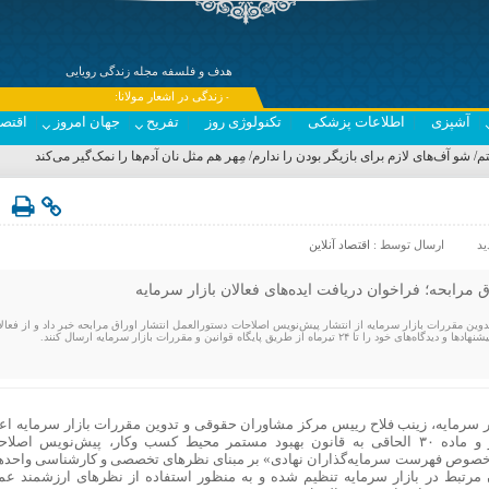
هدف و فلسفه مجله زندگی رویایی
---- زندگی در اشعار مولانا:
آشپزی
اطلاعات پزشکی
تکنولوژی روز
تفریح
جهان امروز
اقتصا
و آف‌های لازم برای بازیگر بودن را ندارم/ مِهر هم مثل نان آدم‌ها را نمک‌گیر می‌کند
ارسال توسط :
اقتصاد آنلاین
 مرابحه؛ فراخوان دریافت ایده‌های فعالان بازار سرمایه
ن مقررات بازار سرمایه از انتشار پیش‌نویس اصلاحات دستورالعمل انتشار اوراق مرابحه خبر داد و از فعالا
رماه از طریق پایگاه قوانین و مقررات بازار سرمایه ارسال کنند.
زار سرمایه، زینب فلاح رییس مرکز مشاوران حقوقی و تدوین مقررات بازار سرمایه اعل
کرد: در اجرای ماده ۷ قانون بازار اوراق بهادار و ماده ۳۰ الحاقی به قانون بهبود مستمر محیط کسب وکار، پیش‌نویس اصل
 خصوص فهرست سرمایه‌گذاران نهادی» بر مبنای نظر‌های تخصصی و کارشناسی واحد‌ه
 مرتبط در بازار سرمایه تنظیم شده و به منظور استفاده از نظر‌های ارزشمند عم