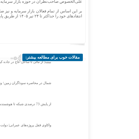
علی‌الخصوص صاحب‌نظران در حوزه بازار سرمایه د
بر این اساس از تمام فعالان بازار سرمایه و نیز 
انتقاد‌های خود را حداکثر تا ۲۴ تیر ۱۴۰۵ از طریق پایگاه قوانین و مقررات بازار سرمایه ارسال کنند.
مقالات خوب برای مطالعه بیشتر:
ببینید| از مالی تا ساحل عاج در جاده ک
شمال در محاصره سوداگران زمین؛ وق
از پایش 73 درصدی شبکه تا هوشمندسازی شبکه؛ مرکزی درمسیر عبور از ناترازی
واکاوی قفل پروژه‌های عمرانی| دولت ب