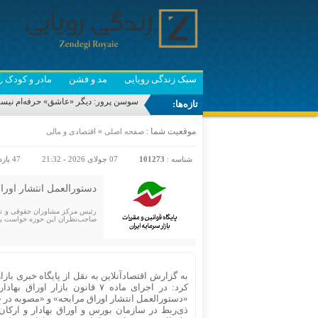
سبک زندگی رویایی
مد و فشن
مادر و کودک
سوسن پرور: دیگر «عاشق» حرفه‌ام نیستم/ ش
تازه‌ها:
موقعیت شما :
»
صفحه اصلی
اقتصادی و مالی
شناسه :
101273
07 جولای 2026 - 21:32
47 بازدید
دستورالعمل انتشار اوراق
رئیس مرکز مشاوران حقوقی و تدوی
صاحب‌نظران این حوزه خواست پیشنهاد‌ها و دیدگاه‌های خود را تا ۲۴ تی
به گزارش اقتصادآنلاین به نقل از پایگاه خبری با
«دستورالعمل انتشار اوراق مرابحه» و «مصوبه در
ذی‌ربط در سازمان بورس و اوراق بهادار و ارکان