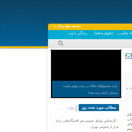
دنیا همه هیچ و اهل دنیا همه هیچ ، ‌ای هیچ برای هیچ بر هیچ مپیچ ،
د مالی
حقوق و قضا
زندگی با وب
جمعه, ۱۶ مرداد , ۱۴۰۵ برابر با - Friday, 7 August , 2026
بازده صندوق‌های املاک در برابر جهش قیمت
ن و
مسکن؛ کدام برنده شد؟
مطالب مورد بحث روز
ام
احات
در
کارشناس روابط عمومی
اقامتگاه‌هایی برای
ای
فرار از شلوغی تهران
وم