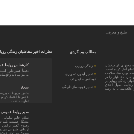
تبلیغ و معرفی
نظرات اخیر مخاطبان زندگی رویا
مطالب وب‌گردی
کارشناس روابط عم
 با هدف ارائه محتوای الهام‌بخش،
زندگی رویایی
ماع آغاز کرده است.
دقیقاً همین‌طور است
سعه مهارت‌ها، سلامت
تعمیر آیفون تصویری
می‌توانند دید واقع‌بینان
 هنر، مخاطبان را در
کوماکس – ایمن تک
توای زندگی رویایی بر
با رعایت اصول اخلاق
تعمیر قهوه ساز دلونگی
سجاد
و علاقه‌مندان به رشد
بخش مربوط به بررسی 
عکس‌ها اعتماد کردم و
تفاوت داشت....
مدیر روابط عمومی
سلام خانم سامانی، ب
مشکل همیشه بلند شن
وضوح گفتار برایش ک
ارزیابی شنوایی می‌ت
سمعک می‌تواند کمک‌کنن