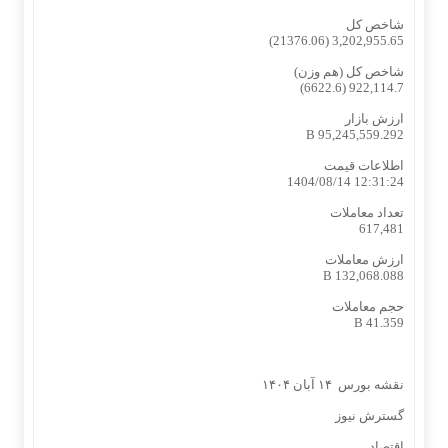
شاخص کل
3,202,955.65 (21376.06)
شاخص کل (هم وزن)
922,114.7 (6622.6)
ارزش بازار
95,245,559.292 B
اطلاعات قیمت
1404/08/14 12:31:24
تعداد معاملات
617,481
ارزش معاملات
132,068.088 B
حجم معاملات
41.359 B
نقشه بورس ۱۴ آبان ۱۴۰۴
گسترش نیوز
اقتصاد