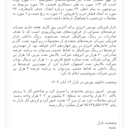
است که ۱۶۴ مورد به ظن دستکاری قیمتی، ۲۵ مورد مربوط به
بی‌توجهی به پیام ناظر، ۲۴ مورد درباره ایجاد/ حذف نامتعارف، ۲۳
مورد به ایجاد فشار خرید یا فروش، ۱۶ مورد به رنج مثبت و ۶ مورد به
معاملات چرخشی یا هماهنگ ارتباط داشته است.
بازار فیزیکی بورس انرژی برای آخرین روز کاری هفته جاری میزبان
عرضه‌های متنوعی از فرآورده‌های هیدروکربوری است که با هدف
صادرات در رینگ بین‌الملل عرضه می‌شوند. رینگ داخلی بازار
فیزیکی میزبان عرضه‌های متعددی از محصولات زیرگروه نفت، گاز و
سایر حامل‌های انرژی در روز چهاردهم آبان خواهد بود. از مهم‌ترین
عرضه‌ها در رینگ بین‌الملل به لحاظ حجمی می‌توان به برنامه عرضه
صادراتی ۲۰ هزار تن آیزوفید شرکت پالایش نفت تبریز، ۱۵ هزار تن
گاز بوتان شرکت نفت ستاره خلیج فارس و ۱۰ هزار تن نرمال بوتان
شرکت پالایش نفت اصفهان اشاره کرد. از مهم‌ترین عرضه‌ها در
رینگ داخلی به لحاظ حجمی می‌توان به برنامه عرضه ۳ هزار تن
بنزین شرکت پتروشیمی ایلام یاد کرد.
وضعیت تابلوی بورس در بازار ۱۴ آبان ۱۴۰۴
بورس امروز ریزش محدودی را سپری کرد و شاخص کل با ریزش
بالای ۲۱ هزار واحدی، به سطح ۳ میلیون و ۲۰۲ هزار واحد رسید.
ارزش معاملات خرد نیز از مرز ۱۳ همت عبور کرد و ارزش کل بازار به
رقم ۹۵,۲۴۵,۵۵۹.۲۹۲ هزار میلیارد ریال رسید.
وضعیت بازار
بسته