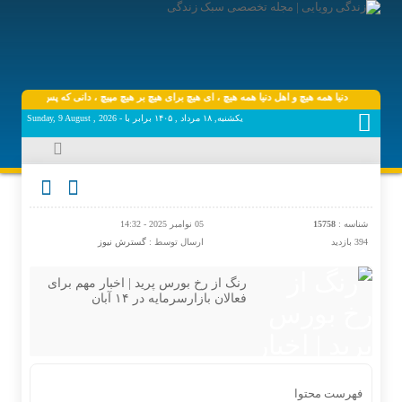
دنیا همه هیچ و اهل دنیا همه هیچ ، ‌ای هیچ برای هیچ بر هیچ مپیچ ، دانی که پس از عمر چه مان
یکشنبه, ۱۸ مرداد , ۱۴۰۵ برابر با - Sunday, 9 August , 2026
شناسه :
15758
05 نوامبر 2025 - 14:32
394 بازدید
ارسال توسط :
گسترش نیوز
رنگ از رخ بورس پرید | اخبار مهم برای
فعالان بازارسرمایه در ۱۴ آبان
فهرست محتوا