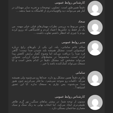
کارشناس روابط عمومی
دقیقاً همین‌طور است. تصاویر، توضیحات و تجربه سایر مهمانان در
کنار هم می‌توانند دید واقع‌بینانه‌تری از اقامتگاه به شما بدهند....
سجاد
بخش مربوط به بررسی نظرات مهمان‌های قبلی خیلی مهمه. من
یک بار فقط به عکس‌ها اعتماد کردم و اقامتگاهی که رزرو کرده
بودم با چیزی که انتظار داشتم تفاوت داشت....
مدیر روابط عمومی
سلام خانم سامانی، بله، این یکی از باورهای رایج درباره
کم‌شنوایی است. مشکل همیشه بلند شنیدن صدا نیست؛ گاهی
فرد صدا را دریافت می‌کند اما وضوح گفتار برایش کاهش پیدا
کرده است، مخصوصاً در محیط‌های شلوغ. ارزیابی شنوایی
می‌تواند مشخص کند مشکل دقیقاً در کدام بخش است و آیا
سمعک می‌تواند کمک‌کننده باشد یا خیر...
سامانی
مادرم دقیقاً همین مشکل رو داره. صداها رو می‌شنوه ولی همیشه
می‌گه «کلمات رو متوجه نمی‌شم». ما فکر می‌کردیم چون هنوز
صدا می‌شنوه، پس نیازی به سمعک نداره. آیا این تصور
اشتباهه؟...
کارشناس روابط عمومی
ممنون از توجه شما. در بیشتر نماهای سنگی، نور گرم ظاهر
طبیعی‌تری ایجاد می‌کند، اما انتخاب نهایی به رنگ سنگ و سبک
معماری ساختمان بستگی دارد....