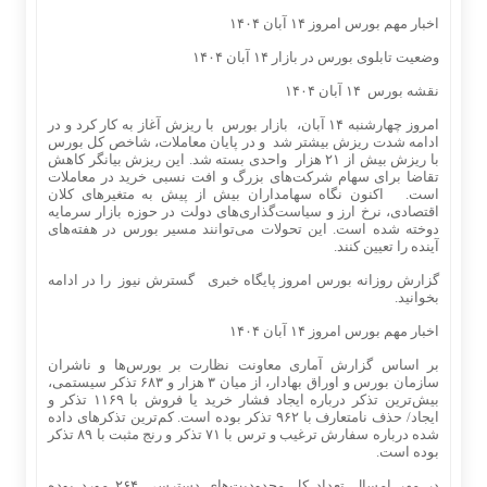
اخبار مهم بورس امروز ۱۴ آبان ۱۴۰۴
وضعیت تابلوی بورس در بازار ۱۴ آبان ۱۴۰۴
نقشه بورس ۱۴ آبان ۱۴۰۴
امروز چهارشنبه ۱۴ آبان، بازار بورس با ریزش آغاز به کار کرد و در
ادامه شدت ریزش بیشتر شد و در پایان معاملات، شاخص کل بورس
با ریزش بیش از ۲۱ هزار واحدی بسته شد. این ریزش بیانگر کاهش
تقاضا برای سهام شرکت‌های بزرگ و افت نسبی خرید در معاملات
است. اکنون نگاه سهامداران بیش از پیش به متغیرهای کلان
اقتصادی، نرخ ارز و سیاست‌گذاری‌های دولت در حوزه بازار سرمایه
دوخته شده است. این تحولات می‌توانند مسیر بورس در هفته‌های
آینده را تعیین کنند.
گزارش روزانه بورس امروز پایگاه خبری گسترش نیوز را در ادامه
بخوانید.
اخبار مهم بورس امروز ۱۴ آبان ۱۴۰۴
بر اساس گزارش آماری معاونت نظارت بر بورس‌ها و ناشران
سازمان بورس و اوراق بهادار، از میان ۳ هزار و ۶۸۳ تذکر سیستمی،
بیش‌ترین تذکر درباره ایجاد فشار خرید یا فروش با ۱۱۶۹ تذکر و
ایجاد/ حذف نامتعارف با ۹۶۲ تذکر بوده است. کم‌ترین تذکرهای داده
شده درباره سفارش ترغیب و ترس با ۷۱ تذکر و رنج مثبت با ۸۹ تذکر
بوده است.
در مهر امسال تعداد کل محدودیت‌های دسترسی ۲۶۴ مورد بوده