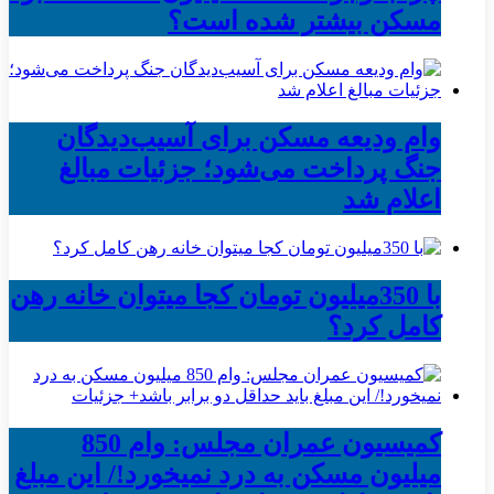
مسکن بیشتر شده است؟
وام ودیعه مسکن برای آسیب‌دیدگان
جنگ پرداخت می‌شود؛ جزئیات مبالغ
اعلام شد
با 350میلیون تومان کجا میتوان خانه رهن
کامل کرد؟
کمیسیون عمران مجلس: وام 850
میلیون مسکن به درد نمیخورد!/ این مبلغ