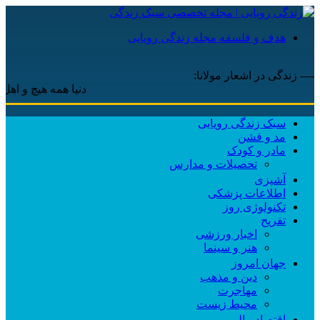
هدف و فلسفه مجله زندگی رویایی
---- زندگی در اشعار مولانا:
دنیا همه هیچ و اهل دنیا 
سبک زندگی رویایی
مد و فشن
مادر و کودک
تحصیلات و مدارس
آشپزی
اطلاعات پزشکی
تکنولوژی روز
تفریح
اخبار ورزشی
هنر و سینما
جهان امروز
دین و مذهب
مهاجرت
محیط زیست
اقتصاد مالی