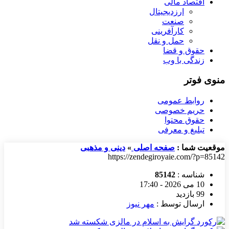
اقتصاد مالی
ارزدیجیتال
صنعت
کارآفرینی
حمل و نقل
حقوق و قضا
زندگی با وب
منوی فوتر
روابط عمومی
حریم خصوصی
حقوق محتوا
تبلیغ و معرفی
موقعیت شما :
صفحه اصلی
»
دینی و مذهبی
https://zendegiroyaie.com/?p=85142
شناسه :
85142
10 می 2026 - 17:40
99 بازدید
ارسال توسط :
مهر نیوز