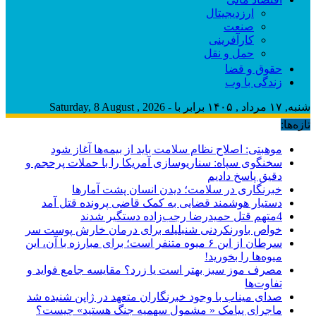
ارزدیجیتال
صنعت
کارآفرینی
حمل و نقل
حقوق و قضا
زندگی با وب
شنبه, ۱۷ مرداد , ۱۴۰۵ برابر با - Saturday, 8 August , 2026
تازه‌ها:
موهبتی: اصلاح نظام سلامت باید از بیمه‌ها آغاز شود
سخنگوی سپاه: سناریوسازی آمریکا را با حملات پرحجم‌‌ و
دقیق‌ پاسخ دادیم
خبرنگاری در سلامت؛ دیدن انسان پشت آمارها
دستیار هوشمند قضایی به کمک قاضی پرونده قتل آمد
4متهم قتل حمیدرضا رجب‌زاده دستگیر شدند
خواص باورنکردنی شنبلیله برای درمان خارش پوست سر
سرطان از این ۶ میوه متنفر است؛ برای مبارزه با آن، این
میوه‌ها را بخورید!
مصرف موز سبز بهتر است یا زرد؟ مقایسه جامع فواید و
تفاوت‌ها
صدای میناب با وجود خبرنگاران متعهد در ژاپن شنیده شد
ماجرای پیامک « مشمول سهمیه جنگ هستید» چیست؟