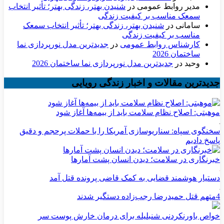
مدیر روابط عمومی
در
شنیدن بهتر، زندگی بهتر؛ تأثیر انتخاب
سمعک مناسب بر کیفیت زندگی
سامانی
در
شنیدن بهتر، زندگی بهتر؛ تأثیر انتخاب سمعک
مناسب بر کیفیت زندگی
کارشناس روابط عمومی
در
جدیدترین مدل نورپردازی نما
ساختمان 2026
وحید
در
جدیدترین مدل نورپردازی نما ساختمان 2026
جدیدترین مقالات و اخبار زندگی رویایی
موهبتی: اصلاح نظام سلامت باید از بیمه‌ها آغاز شود
سخنگوی سپاه: سناریوسازی آمریکا را با حملات پرحجم‌‌ و دقیق‌
پاسخ دادیم
خبرنگاری در سلامت؛ دیدن انسان پشت آمارها
دستیار هوشمند قضایی به کمک قاضی پرونده قتل آمد
4متهم قتل حمیدرضا رجب‌زاده دستگیر شدند
خواص باورنکردنی شنبلیله برای درمان خارش پوست سر