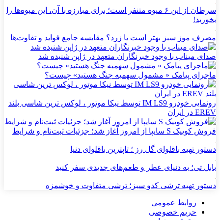
سرطان از این ۶ میوه متنفر است؛ برای مبارزه با آن، این میوه‌ها را
بخورید!
مصرف موز سبز بهتر است یا زرد؟ مقایسه جامع فواید و تفاوت‌ها
صدای میناب با وجود خبرنگاران متعهد در ژاپن شنیده شد
ماجرای پیامک « مشمول سهمیه جنگ هستید» چیست؟
رونمایی خودرو IM LS9 توسط نیکا موتور ، لوکس ترین شاسی بلند
EREV در ایران
فروش کوییک S سایپا از امروز آغاز شد؛ جزئیات ثبت‌نام و شرایط
دستور تهیه باقلوای گل رز ؛ تاپترین باقلوای دنیا
بابل تی؛ به دنیای عطر و طعم‌های جدیدی سفر کنید
دستور تهیه ترشی کدو سبز؛ ترشی متفاوت و خوشمزه
روابط عمومی
حریم خصوصی