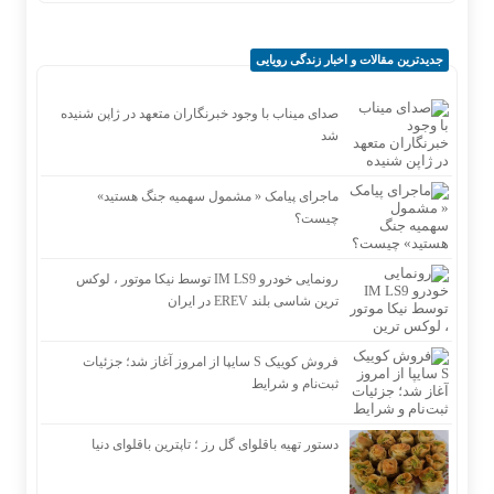
جدیدترین مقالات و اخبار زندگی رویایی
صدای میناب با وجود خبرنگاران متعهد در ژاپن شنیده
شد
ماجرای پیامک « مشمول سهمیه جنگ هستید»
چیست؟
رونمایی خودرو IM LS9 توسط نیکا موتور ، لوکس
ترین شاسی بلند EREV در ایران
فروش کوییک S سایپا از امروز آغاز شد؛ جزئیات
ثبت‌نام و شرایط
دستور تهیه باقلوای گل رز ؛ تاپترین باقلوای دنیا