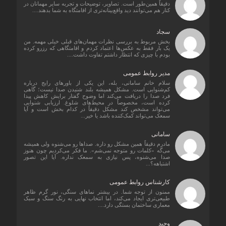
دقیقاً همین‌طور است. تصاویر، توضیحات و تجربه سایر مهمانان در
کنار هم می‌توانند دید واقع‌بینانه‌تری از اقامتگاه به شما بدهند....
سجاد
بخش مربوط به بررسی نظرات مهمان‌های قبلی خیلی مهمه. من
یک بار فقط به عکس‌ها اعتماد کردم و اقامتگاهی که رزرو کرده
بودم با چیزی که انتظار داشتم تفاوت داشت....
مدیر روابط عمومی
سلام خانم سامانی، بله، این یکی از باورهای رایج درباره
کم‌شنوایی است. مشکل همیشه بلند شنیدن صدا نیست؛ گاهی
فرد صدا را دریافت می‌کند اما وضوح گفتار برایش کاهش پیدا
کرده است، مخصوصاً در محیط‌های شلوغ. ارزیابی شنوایی
می‌تواند مشخص کند مشکل دقیقاً در کدام بخش است و آیا
سمعک می‌تواند کمک‌کننده باشد یا خیر...
سامانی
مادرم دقیقاً همین مشکل رو داره. صداها رو می‌شنوه ولی همیشه
می‌گه «کلمات رو متوجه نمی‌شم». ما فکر می‌کردیم چون هنوز
صدا می‌شنوه، پس نیازی به سمعک نداره. آیا این تصور
اشتباهه؟...
کارشناس روابط عمومی
ممنون از توجه شما. در بیشتر نماهای سنگی، نور گرم ظاهر
طبیعی‌تری ایجاد می‌کند، اما انتخاب نهایی به رنگ سنگ و سبک
معماری ساختمان بستگی دارد....
وحید