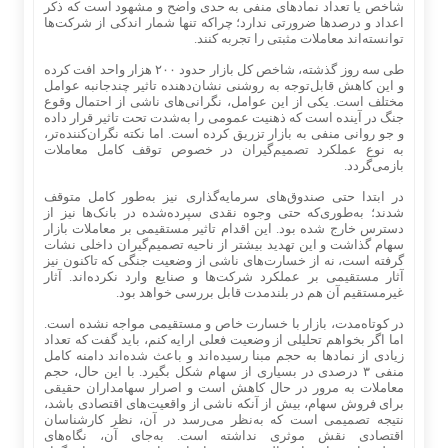
شاخص یا تعداد نماد‌های منفی به حدی واضح و مشهود است که ذکر
اعداد و درصد‌ها ضرورتی ندارد؛ چراکه تنها شمار اندکی از شرکت‌ها
توانسته‌اند معاملات مثبتی را تجربه کنند.
طی سه روز گذشته، شاخص کل بازار حدود ۲۰۰ هزار واحد افت کرده
و این کاهش قابل‌توجه به روشنی نشان‌دهنده تاثیر چندجانبه عوامل
مختلف است. یکی از این عوامل، نگرانی‌های ناشی از احتمال وقوع
جنگ در آینده است که ذهنیت عمومی را به‌شدت تحت تاثیر قرار داده
و جو روانی منفی به بازار تزریق کرده است. اما نکته نگران‌کننده‌تر،
به نوع عملکرد تصمیم‌گیران در خصوص توقف کامل معاملات
بازمی‌گردد.
در ابتدا حتی صندوق‌های سرمایه‌گذاری نیز به‌طور کامل متوقف
شدند؛ به‌طوری‌که حتی وجوه نقدی سپرده‌شده در بانک‌ها نیز از
دسترس خارج شده بود. این اقدام تاثیر مستقیمی بر معاملات بازار
سهام گذاشت و این تهدید بیشتر از ناحیه تصمیم‌گیران داخلی نشات
گرفته است، نه از خسارت‌های ناشی از وضعیت جنگی که تاکنون نیز
آثار مستقیمی بر عملکرد شرکت‌ها و صنایع وارد نکرده‌اند. آثار
غیرمستقیم آن هم در بلندمدت قابل بررسی خواهد بود.
در کوتاه‌مدت، بازار با خسارت خاص و مستقیمی مواجه نشده است.
اما اگر بخواهم تحلیلی از وضعیت فعلی ارایه کنم، باید گفت که تعداد
زیادی از نماد‌ها به حجم مبنا رسیده‌اند و باعث شده‌اند دامنه کامل
منفی ۳ درصدی در بسیاری از سهام شکل بگیرد. با این حال، حجم
معاملات به مرور در حال کاهش است و اصرار سهامداران حقیقی
برای فروش سهام، بیش از آنکه ناشی از واقعیت‌های اقتصادی باشد،
نتیجه تصمیمی است که به‌نظر می‌رسد در آن، نظر کارشناسان
اقتصادی نقش موثری نداشته است. به‌جای آن، نگاه‌های