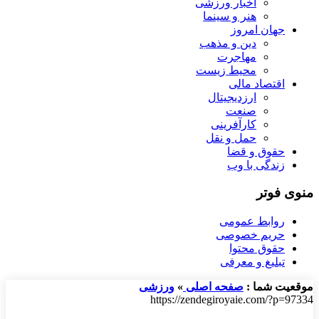
اخبار ورزشی
هنر و سینما
جهان امروز
دین و مذهب
مهاجرت
محیط زیست
اقتصاد مالی
ارزدیجیتال
صنعت
کارآفرینی
حمل و نقل
حقوق و قضا
زندگی با وب
منوی فوتر
روابط عمومی
حریم خصوصی
حقوق محتوا
تبلیغ و معرفی
موقعیت شما :
صفحه اصلی
»
ورزشی
https://zendegiroyaie.com/?p=97334