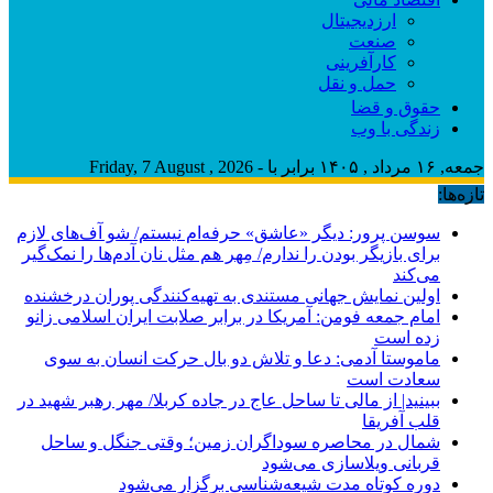
ارزدیجیتال
صنعت
کارآفرینی
حمل و نقل
حقوق و قضا
زندگی با وب
جمعه, ۱۶ مرداد , ۱۴۰۵ برابر با - Friday, 7 August , 2026
تازه‌ها:
سوسن پرور: دیگر «عاشق» حرفه‌ام نیستم/ شو آف‌های لازم
برای بازیگر بودن را ندارم/ مِهر هم مثل نان آدم‌ها را نمک‌گیر
می‌کند
اولین نمایش جهانی مستندی به تهیه‌کنندگی پوران درخشنده
امام جمعه فومن: آمریکا در برابر صلابت ایران اسلامی زانو
زده است
ماموستا آدمی: دعا و تلاش دو بال حرکت انسان به سوی
سعادت است
ببینید| از مالی تا ساحل عاج در جاده کربلا/ مهر رهبر شهید در
قلب آفریقا
شمال در محاصره سوداگران زمین؛ وقتی جنگل و ساحل
قربانی ویلاسازی می‌شود
دوره کوتاه مدت شیعه‌شناسی برگزار می‌شود