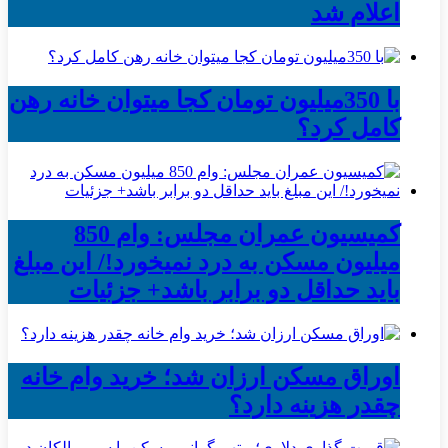
اعلام شد
با 350میلیون تومان کجا میتوان خانه رهن
کامل کرد؟
کمیسیون عمران مجلس: وام 850
میلیون مسکن به درد نمیخورد!/ این مبلغ
باید حداقل دو برابر باشد+ جزئیات
اوراق مسکن ارزان شد؛ خرید وام خانه
چقدر هزینه دارد؟