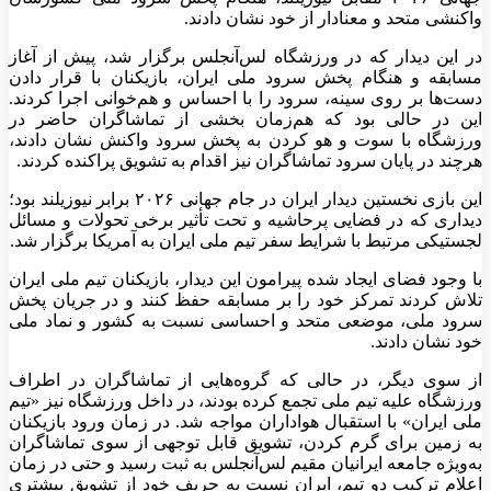
واکنشی متحد و معنادار از خود نشان دادند.
در این دیدار که در ورزشگاه لس‌آنجلس برگزار شد، پیش از آغاز
مسابقه و هنگام پخش سرود ملی ایران، بازیکنان با قرار دادن
دست‌ها بر روی سینه، سرود را با احساس و هم‌خوانی اجرا کردند.
این در حالی بود که هم‌زمان بخشی از تماشاگران حاضر در
ورزشگاه با سوت و هو کردن به پخش سرود واکنش نشان دادند،
هرچند در پایان سرود تماشاگران نیز اقدام به تشویق پراکنده کردند.
این بازی نخستین دیدار ایران در جام جهانی ۲۰۲۶ برابر نیوزیلند بود؛
دیداری که در فضایی پرحاشیه و تحت تأثیر برخی تحولات و مسائل
لجستیکی مرتبط با شرایط سفر تیم ملی ایران به آمریکا برگزار شد.
با وجود فضای ایجاد شده پیرامون این دیدار، بازیکنان تیم ملی ایران
تلاش کردند تمرکز خود را بر مسابقه حفظ کنند و در جریان پخش
سرود ملی، موضعی متحد و احساسی نسبت به کشور و نماد ملی
خود نشان دادند.
از سوی دیگر، در حالی که گروه‌هایی از تماشاگران در اطراف
ورزشگاه علیه تیم ملی تجمع کرده بودند، در داخل ورزشگاه نیز «تیم
ملی ایران» با استقبال هواداران مواجه شد. در زمان ورود بازیکنان
به زمین برای گرم کردن، تشویق قابل توجهی از سوی تماشاگران
به‌ویژه جامعه ایرانیان مقیم لس‌آنجلس به ثبت رسید و حتی در زمان
اعلام ترکیب دو تیم، ایران نسبت به حریف خود از تشویق بیشتری