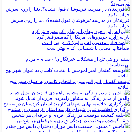
غرب بود؟
فرزندتان در مدرسه تیزهوشان قبول نشده؟/ دنیا را روی سرش
خراب نکنید
یارانه ژاپن، خودروهای آمریکا را کم‌مصرف‌تر کرد
ضدآفتاب‌ معدنی یا شیمیایی؛ کدام بهتر است
ببینید| روایتی تلخ از مشکلات خبرنگاران/ «صدای» ‌مردم
بی‌صدا‌ست!
توسعه گفتمان امیرالمومنین با انتخاب کاشان به عنوان شهر نهج
البلاغه
والدین از مدیر زندگی به مشاور راهبردی فرزندان تبدیل شوند
برگزاری اجلاسیه نهایی شهدای کارمند استان کردستان در سنندج
حلقه گمشده موفقیت در زندگی فردی و حرفه‌ای هر شخص