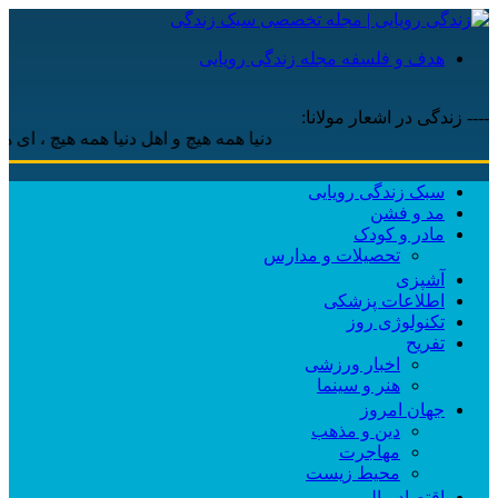
هدف و فلسفه مجله زندگی رویایی
---- زندگی در اشعار مولانا:
دنیا همه هیچ و اهل دنیا همه هیچ ، ‌ای هیچ برای ه
سبک زندگی رویایی
مد و فشن
مادر و کودک
تحصیلات و مدارس
آشپزی
اطلاعات پزشکی
تکنولوژی روز
تفریح
اخبار ورزشی
هنر و سینما
جهان امروز
دین و مذهب
مهاجرت
محیط زیست
اقتصاد مالی