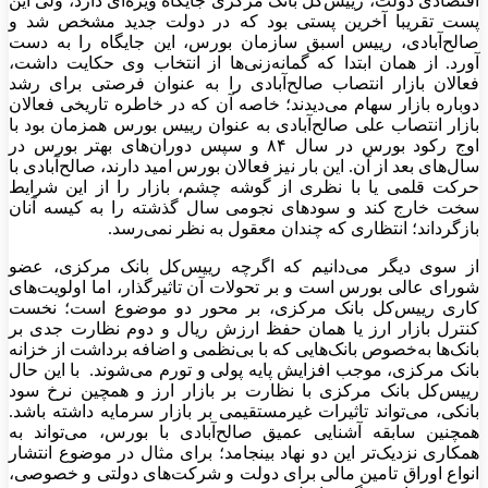
اقتصادی دولت، رییس‌کل بانک مرکزی جایگاه ویژه‌ای دارد، ولی این
پست تقریبا آخرین پستی بود که در دولت جدید مشخص شد و
صالح‌آبادی، رییس اسبق سازمان بورس، این جایگاه را به دست
آورد. از همان ابتدا که گمانه‌زنی‌ها از انتخاب وی حکایت داشت،
فعالان بازار انتصاب صالح‌آبادی را به عنوان فرصتی برای رشد
دوباره بازار سهام می‌دیدند؛ خاصه آن که در خاطره تاریخی فعالان
بازار انتصاب علی صالح‌آبادی به عنوان رییس بورس همزمان بود با
اوج رکود بورس در سال ۸۴ و سپس دوران‌های بهتر بورس در
سال‌های بعد از آن. این بار نیز فعالان بورس امید دارند، صالح‌آبادی با
حرکت قلمی یا با نظری از گوشه چشم، بازار را از این شرایط
سخت خارج کند و سودهای نجومی سال گذشته را به کیسه آنان
بازگرداند؛ انتظاری که چندان معقول به نظر نمی‌‌‌رسد.
از سوی دیگر می‌‌‌دانیم که اگرچه رییس‌کل بانک مرکزی، عضو
شورای عالی بورس است و بر تحولات آن تاثیرگذار، اما اولویت‌های
کاری رییس‌کل بانک مرکزی، بر محور دو موضوع است؛ نخست
کنترل بازار ارز یا همان حفظ ارزش ریال و دوم نظارت جدی بر
بانک‌ها به‌خصوص بانک‌هایی که با بی‌نظمی و اضافه برداشت از خزانه
بانک مرکزی، موجب افزایش پایه پولی و تورم می‌شوند. با این حال
رییس‌کل بانک مرکزی با نظارت بر بازار ارز و همچین نرخ سود
بانکی، می‌تواند تاثیرات غیرمستقیمی بر بازار سرمایه داشته باشد.
همچنین سابقه آشنایی عمیق صالح‌آبادی با بورس، می‌تواند به
همکاری نزدیک‌تر این دو نهاد بینجامد؛ برای مثال در موضوع انتشار
انواع اوراق تامین مالی برای دولت و شرکت‌های دولتی و خصوصی،