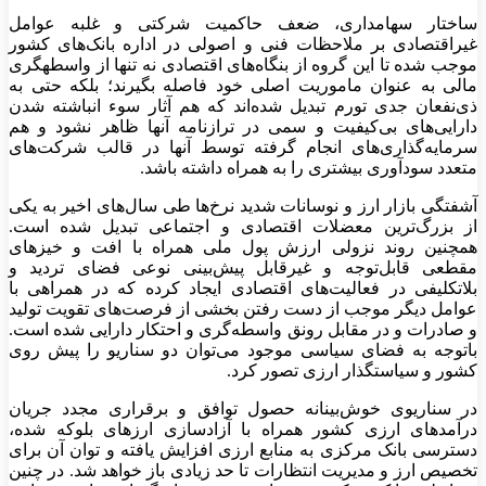
ساختار سهامداری، ضعف حاکمیت شرکتی و غلبه عوامل
غیراقتصادی بر ملاحظات فنی و اصولی در اداره بانک‌های کشور
موجب شده تا این گروه از بنگاه‌‌‌های اقتصادی نه تنها از واسطه‎گری
مالی به عنوان ماموریت اصلی خود فاصله بگیرند؛ بلکه حتی به
ذی‌نفعان جدی تورم تبدیل شده‌‌‌اند که هم آثار سوء انباشته شدن
دارایی‌‌‌های بی‌‌‌کیفیت و سمی در ترازنامه‌‌‌ آنها ظاهر نشود و هم
سرمایه‌گذاری‌‌‌های انجام گرفته توسط آنها در قالب شرکت‌های
متعدد سودآوری بیشتری را به همراه داشته باشد.
آشفتگی بازار ارز و نوسانات شدید نرخ‌ها طی سال‌های اخیر به یکی
از بزرگ‌ترین معضلات اقتصادی و اجتماعی تبدیل شده است.
همچنین روند نزولی ارزش پول ملی همراه با افت و خیزهای
مقطعی قابل‌توجه و غیرقابل پیش‌بینی نوعی فضای تردید و
بلاتکلیفی در فعالیت‌های اقتصادی ایجاد کرده که در همراهی با
عوامل دیگر موجب از دست رفتن بخشی از فرصت‌‌‌های تقویت تولید
و صادرات و در مقابل رونق واسطه‌‌‌گری و احتکار دارایی شده است.
باتوجه به فضای سیاسی موجود می‌توان دو سناریو را پیش روی
کشور و سیاستگذار ارزی تصور کرد.
در سناریوی خوش‌بینانه حصول توافق و برقراری مجدد جریان
درآمدهای ارزی کشور همراه با آزادسازی ارزهای بلوکه شده،
دسترسی بانک مرکزی به منابع ارزی افزایش یافته و توان آن برای
تخصیص ارز و مدیریت انتظارات تا حد زیادی باز خواهد شد. در چنین