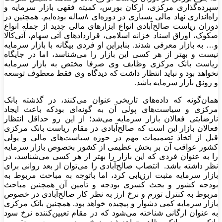
سپرده‌‌‌گذاری مرکزی، ارکان بورس، کمیته فقهی بازار سرمایه و
راه‌اندازی نهاد مالی بسیاری در دوره‌ای ۸ساله بوده‌ایم. همچنین در
دوران ریاست صالح‌آبادی انواع ابزار‌های مالی جدید از جمله انواع
صکوک، اوراق اسناد خزانه اسلامی، قراردادهای آتی سهام، آتی‌‌‌کالا
و… به بازار معرفی شدند. بنابراین او فردی بیگانه‌ با بازار سرمایه
نیست و بهتر از هر کسی این بازار را می‌شناسد، اما در جایگاه
ریاست بانک مرکزی وظایف وی صرفا مختص به بازار سرمایه
نخواهد بود و نباید انتظار داشت که دیدگاه وی فقط معطوف توسعه
و رونق بازار سرمایه باشد.
همان‌گونه که داده‌های تاریخی عنوان می‌کنند، در گذشته بانک
مرکزی و سیاست‌های پولی آن به گونه‌ای بودکه باعث ایجاد
نارضایتی فعالان بازار سرمایه می‌شد؛ از این رو حداقل انتظار
فعالان بازار این است که صالح‌آبادی در مقام ریاست بانک مرکزی
قبل از اتخاذ تصمیمات مهم در حوزه سیاست‌های مالی و پولی
کشور عواقب آن بر بخش عظیمی از کشور بخصوص بازار سرمایه
را به عنوان فردی که این بازار را بهتر از هر کسی می‌شناسد، در
نظر داشته باشد. انتصاب صالح‌‌‌آبادی را می‌توان از بعد روانی برای
بازار سرمایه مثبت ارزیابی کرد، اما باتوجه به مباحث مربوط به
بودجه کشور و بحث کسری بودجه و تامین آن همچنین مباحث
مربوط به کنترل تورم و نرخ ارز به نظر کار صالح‌‌‌آبادی در خصوص
بازار سرمایه کمی دشوار و پیچیده خواهد بود. همچنین بانک مرکزی
به عنوان ارگانی شناخته می‌شود که در مقام تعیین‌‌‌کننده نرخ سود