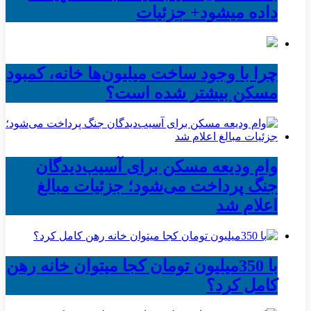
داده میشود+ جزئیات
چرا با وجود ساخت میلیون‌ها خانه، کمبود
مسکن بیشتر شده است؟
وام ودیعه مسکن برای آسیب‌دیدگان
جنگ پرداخت می‌شود؛ جزئیات مبالغ
اعلام شد
با 350میلیون تومان کجا میتوان خانه رهن
کامل کرد؟