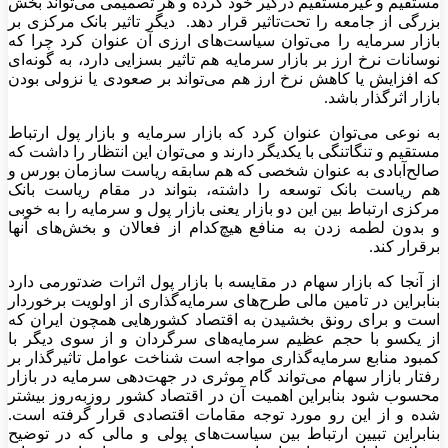
مستقیم و غیرمستقیم درگیر خود کرده و هر تصمیمی می‌تواند بخش
بزرگی از جامعه را تحت‌تاثیر قرار دهد. دیگر تاثیر بانک مرکزی بر
بازار سرمایه را می‌توان سیاست‌های ارزی آن عنوان کرد چرا که
نوسانات نرخ ارز بر بازار سرمایه هم تاثیر بسزایی دارد، به گونه‌ای
که افزایش یا کاهش نرخ ارز هم می‌تواند بر صعودی یا نزولی بودن
بازار اثر‌گذار باشد.
به نوعی می‌توان عنوان کرد که بازار سرمایه و بازار پول ارتباط
مستقیم و تنگاتنگی با یکدیگر دارند و می‌توان این انتظار را داشت که
صالح‌آبادی به عنوان شخصی که هم سابقه ریاست سازمان بورس و
هم ریاست بانک توسعه را داشته، بتواند در مقام ریاست بانک
مرکزی ارتباط بین این دو بازار یعنی بازار پول و سرمایه را به خوبی
و بدون لطمه زدن به منافع هیچ‌کدام از فعالان و بخش‌های آنها
برقرار کند.
از آنجا که بازار سهام در مقایسه با بازار پول اثرات ضدتورمی دارد
بنابراین در تامین مالی طرح‌های سرمایه‌گذاری از اولویت برخوردار
است و برای رونق بخشیدن به اقتصاد کشور‌هایی همچون ایران که
از یکسو با حجم عظیم سرمایه‌های سرگردان و از سوی دیگر با
کمبود منابع سرمایه‌گذاری مواجه است شناخت عوامل تاثیر‌گذار بر
رفتار بازار سهام می‌تواند گام موثری در جهت‌دهی سرمایه در بازار
محسوب شود بنابراین اهمیت آن در اقتصاد کشور روزبه‌روز بیشتر
شده و از این رو مورد توجه مقامات اقتصادی قرار گرفته است.
بنابراین تبیین ارتباط بین سیاست‌های پولی و مالی که در توضیح