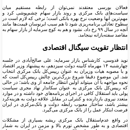
فعالان بورسی معتقدند نمی‌توان از رابطه مستقیم میان
سیاست‌های بانک مرکزی و روند بازار سهام چشم‌پوشی کرد و
مهم‌ترین آنها وضعیت نرخ بهره بانکی است؛ نرخی که لازم است در
سطوح تعادلی برنامه‌ریزی شود تا هم سبب ابرنوسان قیمت‌ها مانند
آنچه در سال ۹۹ رخ داد، نشود و هم به کوچ سرمایه از بازار سهام به
مقاصد سفته‌بازانه نینجامد.
انتظار تقویت سیگنال اقتصادی
نوید قدوسی، کارشناس بازار سرمایه: علی صالح‌آبادی در جلسه
چهارشنبه ۱۴ مهرماه کابینه دولت سیزدهم، به پیشنهاد وزیر اقتصاد
و با مصوبه هیات وزیران به عنوان رییس‌کل بانک مرکزی انتخاب
شد. این موضوع دقیقا شروع بزرگ‌ترین چالش رییس‌کل است که
نحوه مواجهه با آن می‎تواند اولین انتظار جامعه از وی باشد؛ در حالی
که رییس‌کل بانک مرکزی به عنوان سکاندار نهاد مجری سیاست
پولی باید استقلال کافی در اجرای برنامه‌‌‌های خود داشته و در موارد
متعدد نیروی بازدارنده و کنترلی در مقابل علاقه دولت به هزینه‌‌‌کرد
بیشتر باشد، ساختار معیوب رابطه دولت و بانک‌‌‌مرکزی در ایران
فرصت ابتکار عمل را از بانک مرکزی می‌گیرد.
در واقع عدم‌استقلال بانک مرکزی ریشه بسیاری از مشکلات
اقتصادی و به طور مشخص تورم بالا و مزمن در ایران به شمار