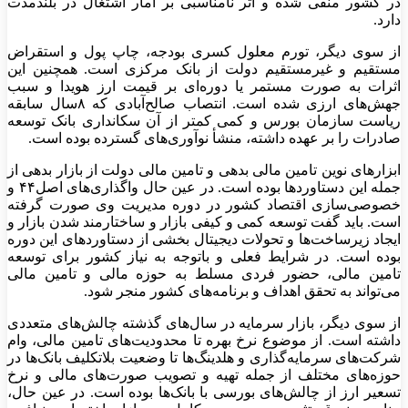
در کشور منفی شده و اثر نامناسبی بر آمار اشتغال در بلندمدت
دارد.
از سوی دیگر، تورم معلول کسری بودجه، چاپ پول و استقراض
مستقیم و غیرمستقیم دولت از بانک مرکزی است. همچنین این
اثرات به صورت مستمر یا دوره‌ای بر قیمت ارز هویدا و سبب
جهش‌های ارزی شده است. انتصاب صالح‌آبادی که ۸سال سابقه
ریاست سازمان بورس و کمی کمتر از آن سکانداری بانک توسعه
صادرات را بر عهده داشته، منشأ نوآوری‌های گسترده بوده است.
ابزارهای نوین تامین مالی بدهی و تامین مالی دولت از بازار بدهی از
جمله این دستاوردها بوده است. در عین حال واگذاری‌های اصل۴۴ و
خصوصی‌سازی اقتصاد کشور در دوره مدیریت وی صورت گرفته
است. باید گفت توسعه کمی و کیفی بازار و ساختارمند شدن بازار و
ایجاد زیرساخت‌ها و تحولات دیجیتال بخشی از دستاوردهای این دوره
بوده است. در شرایط فعلی و باتوجه به نیاز کشور برای توسعه
تامین مالی، حضور فردی مسلط به حوزه مالی و تامین مالی
می‌تواند به تحقق اهداف و برنامه‌های کشور منجر شود.
از سوی دیگر، بازار سرمایه در سال‌های گذشته چالش‌های متعددی
داشته است. از موضوع نرخ بهره تا محدودیت‌های تامین مالی، وام
شرکت‌های سرمایه‌گذاری و هلدینگ‌ها تا وضعیت بلاتکلیف بانک‌ها در
حوزه‌های مختلف از جمله تهیه و تصویب صورت‌های مالی و نرخ
تسعیر ارز از چالش‌های بورسی با بانک‌ها بوده است. در عین حال،