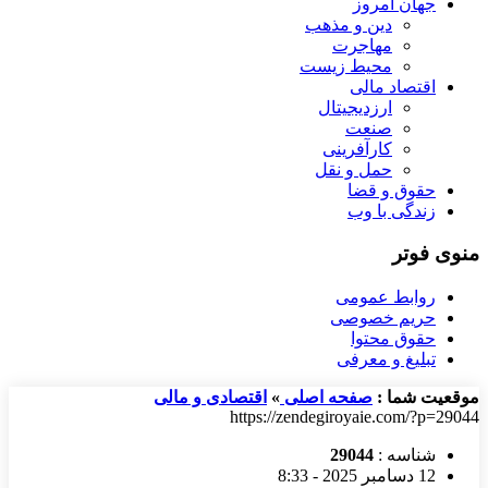
جهان امروز
دین و مذهب
مهاجرت
محیط زیست
اقتصاد مالی
ارزدیجیتال
صنعت
کارآفرینی
حمل و نقل
حقوق و قضا
زندگی با وب
منوی فوتر
روابط عمومی
حریم خصوصی
حقوق محتوا
تبلیغ و معرفی
موقعیت شما :
صفحه اصلی
»
اقتصادی و مالی
https://zendegiroyaie.com/?p=29044
شناسه :
29044
12 دسامبر 2025 - 8:33