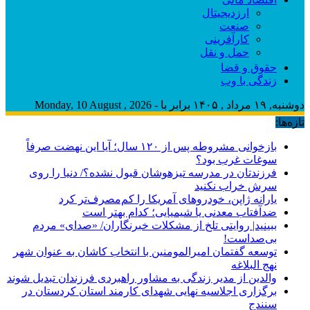
ارزدیجیتال
صنعت
کارآفرینی
حمل و نقل
حقوق و قضا
زندگی با وب
دوشنبه, ۱۹ مرداد , ۱۴۰۵ برابر با - Monday, 10 August , 2026
تازه‌ها:
بازخوانی مشروطه پس از ۱۲۰ سال؛ آیا این نهضت صرفاً
سوغات غرب بود؟
فرزندتان در مدرسه تیزهوشان قبول نشده؟/ دنیا را روی
سرش خراب نکنید
یارانه ژاپن، خودروهای آمریکا را کم‌مصرف‌تر کرد
ضدآفتاب‌ معدنی یا شیمیایی؛ کدام بهتر است
ببینید| روایتی تلخ از مشکلات خبرنگاران/ «صدای» ‌مردم
بی‌صدا‌ست!
توسعه گفتمان امیرالمومنین با انتخاب کاشان به عنوان شهر
نهج البلاغه
والدین از مدیر زندگی به مشاور راهبردی فرزندان تبدیل شوند
برگزاری اجلاسیه نهایی شهدای کارمند استان کردستان در
سنندج