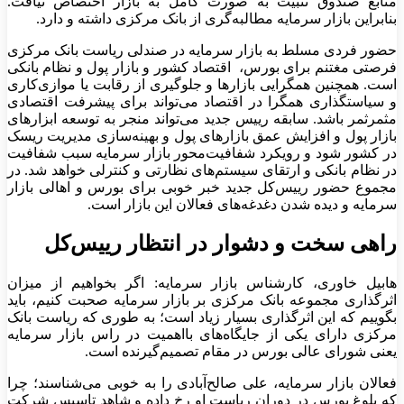
منابع صندوق تثبیت به صورت کامل به بازار اختصاص نیافت.
بنابراین بازار سرمایه مطالبه‌‌‌گری از بانک مرکزی داشته و دارد.
حضور فردی مسلط به بازار سرمایه در صندلی ریاست بانک مرکزی
فرصتی مغتنم برای بورس، ‌‌‌ اقتصاد کشور و بازار پول و نظام بانکی
است. همچنین همگرایی بازارها و جلوگیری از رقابت یا موازی‌کاری
و سیاستگذاری همگرا در اقتصاد می‌تواند برای پیشرفت اقتصادی
مثمرثمر باشد. سابقه رییس جدید می‌تواند منجر به توسعه ابزارهای
بازار پول و افزایش عمق بازارهای پول و بهینه‌سازی مدیریت ریسک
در کشور شود و رویکرد شفافیت‌محور بازار سرمایه سبب شفافیت
در نظام بانکی و ارتقای سیستم‌های نظارتی و کنترلی خواهد شد. در
مجموع حضور رییس‌کل جدید خبر خوبی برای بورس و اهالی بازار
سرمایه و دیده شدن دغدغه‌های فعالان این بازار است.
راهی سخت و دشوار در انتظار رییس‌کل
هابیل خاوری، کارشناس بازار سرمایه: اگر بخواهیم از میزان
اثرگذاری مجموعه بانک مرکزی بر بازار سرمایه صحبت کنیم، باید
بگوییم که این اثرگذاری بسیار زیاد است؛ به طوری که ریاست بانک
مرکزی دارای یکی از جایگاه‌های بااهمیت در راس بازار سرمایه
یعنی شورای عالی بورس در مقام تصمیم‌گیرنده است.
فعالان بازار سرمایه، علی صالح‌آبادی را به خوبی می‌شناسند؛ چرا
که بلوغ بورس در دوران ریاست او رخ داده و شاهد تاسیس شرکت