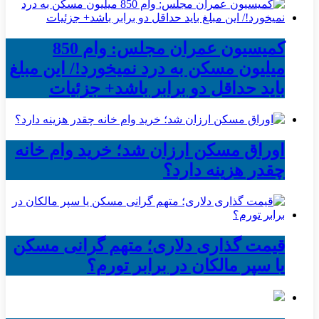
کمیسیون عمران مجلس: وام 850
میلیون مسکن به درد نمیخورد!/ این مبلغ
باید حداقل دو برابر باشد+ جزئیات
اوراق مسکن ارزان شد؛ خرید وام خانه
چقدر هزینه دارد؟
قیمت گذاری دلاری؛ متهم گرانی مسکن
یا سپر مالکان در برابر تورم؟