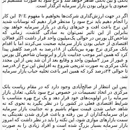
بانکی و بین بانکی ظاهر خواهد شد و نرخ سود به صورت مستقیم بر
صعودی یا نزولی بودن بازار سرمایه اثر‌گذار است.
اگر در جهت ارزش‌گذاری شرکت‌ها بخواهیم با مفهوم P/ E این کار
را انجام دهیم باید نرخ سود را مدنظر قرار دهیم که نوسانات شدید
این نرخ باعث افت و خیز‌های زیادی در بازار سرمایه خواهد بود،
بنابراین از این تاثیر نمی‌توان به سادگی گذشت، زمانی که
شاخص‌کل بورس در حوالی یک‌میلیون واحد قرار داشت اکثر فعالان
اقتصادی از حبابی بودن بازار سرمایه صحبت می‌کردند اما با اقدام
بانک مرکزی نرخ بهره بین‌بانکی از ۱۸‌درصد به ۸‌درصد کاهش پیدا
کرد که همین امر موجب جذابیت بازار و ابرنوسان شاخص‌کل بورس
و عبور از مرز ۲‌میلیون واحد و وقایع بعد از آن شد پس از این مجدد
بانک مرکزی به صورت تدریجی شروع به افزایش این نرخ از ۸‌درصد
تا حوالی ۲۴‌درصد کرد که همین امر باعث تخلیه حباب بازار سرمایه
شد.
پس این انتظار از صالح‌آبادی وجود دارد که در مقام ریاست بانک
مرکزی در اتخاذ تصمیمات در خصوص نرخ سود بانکی، تعادل بازار
سرمایه را در اولویت‌‌‌های خود قرار دهد و یک نرخ بهره متناسب با
شرایط اقتصادی فعلی در کشور را در نظر بگیرد به نحوی که نه
شاهد حبابی شدن قیمت سهام باشیم و نه جذابیت بازار سرمایه
برای سرمایه‌گذاران از بین رفته و باعث فراری شدن نقدینگی به
سمت بازار‌های موازی شود، این نکته را باید در نظر داشت که امروز
بازار سرمایه بسیار بزرگ شده است و افراد زیادی را به صورت