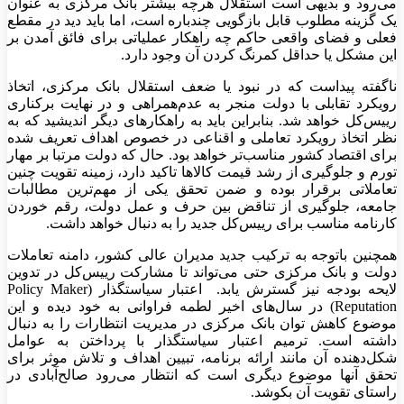
می‌رود و بدیهی است استقلال هرچه بیشتر بانک مرکزی به عنوان
یک گزینه مطلوب قابل بازگویی چندباره است، اما باید دید در مقطع
فعلی و فضای واقعی حاکم چه راهکار عملیاتی‌‌‌ برای فائق آمدن بر
این مشکل یا حداقل کمرنگ کردن آن وجود دارد.
ناگفته پیداست که در نبود یا ضعف استقلال بانک مرکزی، اتخاذ
رویکرد تقابلی با دولت منجر به عدم‌همراهی و در نهایت برکناری
رییس‌کل خواهد شد. بنابراین باید به راهکارهای دیگر اندیشید که به
نظر اتخاذ رویکرد تعاملی و اقناعی در خصوص اهداف تعریف شده
برای اقتصاد کشور مناسب‌تر خواهد بود. حال که دولت مرتبا بر مهار
تورم و جلوگیری از رشد قیمت کالاها تاکید دارد، زمینه تقویت چنین
تعاملاتی برقرار بوده و ضمن تحقق یکی از مهم‌ترین مطالبات
جامعه، جلوگیری از تناقض بین حرف و عمل دولت، رقم خوردن
کارنامه مناسب برای رییس‌کل جدید را به دنبال خواهد داشت.
همچنین باتوجه به ترکیب جدید مدیران عالی کشور، دامنه تعاملات
دولت و بانک مرکزی حتی می‌تواند تا مشارکت رییس‌کل در تدوین
لایحه بودجه نیز گسترش یابد. اعتبار سیاستگذار (Policy Maker
Reputation) در سال‌های اخیر لطمه فراوانی به خود دیده و این
موضوع کاهش توان بانک مرکزی در مدیریت انتظارات را به دنبال
داشته است. ترمیم اعتبار سیاستگذار با پرداختن به عوامل
شکل‌دهنده آن مانند ارائه برنامه، تبیین اهداف و تلاش موثر برای
تحقق آنها موضوع دیگری است که انتظار می‌رود صالح‌آبادی در
راستای تقویت آن بکوشد.