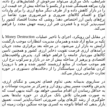
شرایطی، بانک مرکزی می‌تواند سرخوش از گشایش‌‌‌های رخ داده،
وارد بیراهه همیشگی شده و از یکسو با مداخله بیش از حد قیمت ارز
را در بازار کاهش داده و از طرف دیگر منابع ارزی را برای واردات
انواع و اقسام کالاهای ضروری و غیرضروری مورد تقاضا در
نرخ‌های پایین ارز اختصاص دهد؛ روشی که مجددا اقتصاد کشور را
آسیب‌‌‌پذیر کرده و با فشردن فنر ارز زمینه جهش مجدد را فراهم
می‌کند.
در مقابل این رویکرد، اجرای با تاخیر عملیات Money Destruction با
تکیه بر منابع آزاد شده و همزمان مدیریت انتظارات موجب بازگشت
آرامش به بازار ارز می‌‌شود. در مرحله بعد برقراری مجدد جریان
درآمدهای ارزی فرصت تقویت ذخایر ارزی کشور و همچنین تامین
کالاهای موردنیاز جامعه را فراهم خواهد کرد. پذیرش واقعیت‌‌‌های
اقتصادی و پرهیز از مداخله بیش از حد در بازار و سرکوب نرخ ارز،
هم موجب صیانت از منابع ارزشمند کشور شده و هم با درون‌زا
کردن تقاضای ارز، سیاستگذار را از دخالت‌‌‌های دستوری در حوزه
تجارت خارجی بی‌‌‌نیاز می‌کند.
در سناریوی بدبینانه یعنی تداوم فضای تحریمی و تنگنای ارزی،
پذیرش واقعیت مسیر پیش روی ارز و تمرکز بر مدیریت نوسانات و
به حداقل رساندن آن اقدام مناسبی خواهد بود. البته بدیهی است که
به صورت همزمان تلاش بانک مرکزی در حوزه نبایدها یعنی
جلوگیری از رشد کل‌‌‌های پولی ضرورتی اجتناب‌ناپذیر است. تعمیق
بازار بدهی که اتفاقا باتوجه به کسری بودجه سنگین دولت زمینه آن