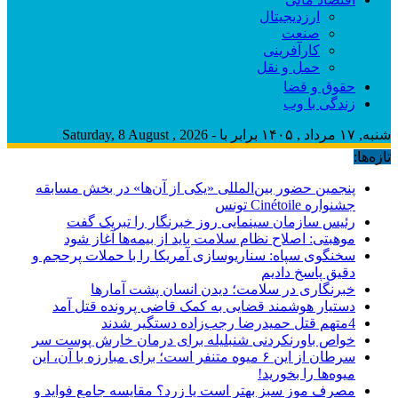
ارزدیجیتال
صنعت
کارآفرینی
حمل و نقل
حقوق و قضا
زندگی با وب
شنبه, ۱۷ مرداد , ۱۴۰۵ برابر با - Saturday, 8 August , 2026
تازه‌ها:
پنجمین حضور بین‌المللی «یکی از آن‌ها» در بخش مسابقه
جشنواره Cinétoile تونس
رئیس سازمان سینمایی روز خبرنگار را تبریک گفت
موهبتی: اصلاح نظام سلامت باید از بیمه‌ها آغاز شود
سخنگوی سپاه: سناریوسازی آمریکا را با حملات پرحجم‌‌ و
دقیق‌ پاسخ دادیم
خبرنگاری در سلامت؛ دیدن انسان پشت آمارها
دستیار هوشمند قضایی به کمک قاضی پرونده قتل آمد
4متهم قتل حمیدرضا رجب‌زاده دستگیر شدند
خواص باورنکردنی شنبلیله برای درمان خارش پوست سر
سرطان از این ۶ میوه متنفر است؛ برای مبارزه با آن، این
میوه‌ها را بخورید!
مصرف موز سبز بهتر است یا زرد؟ مقایسه جامع فواید و