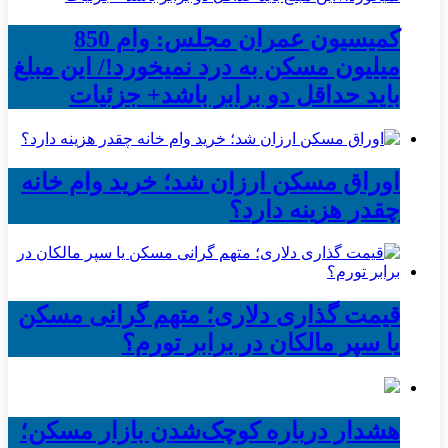
کمیسیون عمران مجلس: وام 850
میلیون مسکن به درد نمیخورد!/ این مبلغ
باید حداقل دو برابر باشد+ جزئیات
اوراق مسکن ارزان شد؛ خرید وام خانه
چقدر هزینه دارد؟
قیمت گذاری دلاری؛ متهم گرانی مسکن
یا سپر مالکان در برابر تورم؟
هشدار درباره کوچک‌شدن بازار مسکن؛