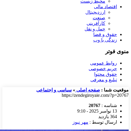
محیط زیست
اقتصاد مالی
ارزدیجیتال
صنعت
کارآفرینی
حمل و نقل
حقوق و قضا
زندگی با وب
منوی فوتر
روابط عمومی
حریم خصوصی
حقوق محتوا
تبلیغ و معرفی
موقعیت شما :
صفحه اصلی
»
سیاسی و اجتماعی
https://zendegiroyaie.com/?p=20767
شناسه :
20767
13 نوامبر 2025 - 9:10
364 بازدید
ارسال توسط :
مهر نیوز