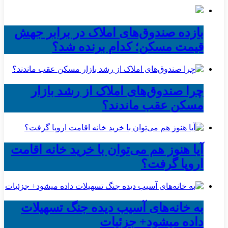
بازده صندوق‌های املاک در برابر جهش
قیمت مسکن؛ کدام برنده شد؟
چرا صندوق‌های املاک از رشد بازار
مسکن عقب ماندند؟
آیا هنوز هم می‌توان با خرید خانه اقامت
اروپا گرفت؟
به خانه‌های آسیب دیده جنگ تسهیلات
داده میشود+ جزئیات