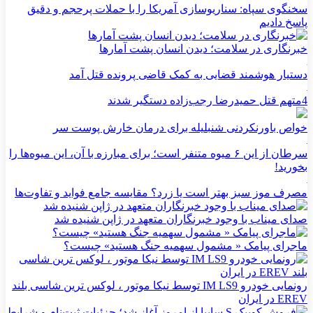
سخنگوی سپاه: سناریوسازی آمریکا را با حملات پرحجم‌‌ و دقیق‌
پاسخ دادیم
خبرنگاری در سلامت؛ دیدن انسان پشت آمارها
دستیار هوشمند قضایی به کمک قاضی پرونده قتل آمد
4متهم قتل حمیدرضا رجب‌زاده دستگیر شدند
خواص باورنکردنی شنبلیله برای درمان خارش پوست سر
سرطان از این ۶ میوه متنفر است؛ برای مبارزه با آن، این میوه‌ها را
بخورید!
مصرف موز سبز بهتر است یا زرد؟ مقایسه جامع فواید و تفاوت‌ها
صدای میناب با وجود خبرنگاران متعهد در ژاپن شنیده شد
ماجرای پیامک « مشمول سهمیه جنگ هستید» چیست؟
رونمایی خودرو IM LS9 توسط نیکا موتور ، لوکس ترین شاسی بلند
EREV در ایران