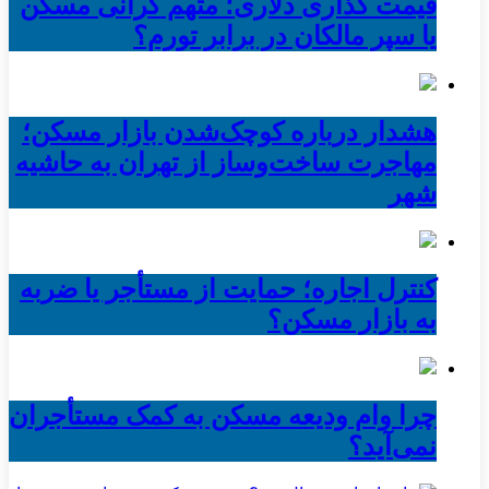
قیمت گذاری دلاری؛ متهم گرانی مسکن
یا سپر مالکان در برابر تورم؟
هشدار درباره کوچک‌شدن بازار مسکن؛
مهاجرت ساخت‌وساز از تهران به حاشیه‌
شهر
کنترل اجاره؛ حمایت از مستأجر یا ضربه
به بازار مسکن؟
چرا وام ودیعه مسکن به کمک مستأجران
نمی‌آید؟