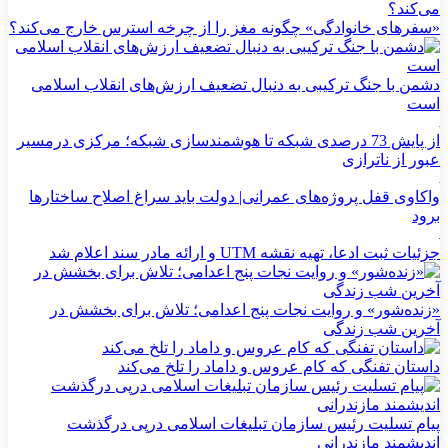
«سفرهای خانوادگی» چگونه مغز را از چرخه استرس خارج می‌کند؟
دشمن با جنگ ترکیبی به دنبال تضعیف ارزش‌های انقلاب اسلامی
است
از پایش 73 درصدی شبکه تا هوشمندسازی شبکه؛ مرکزی درمسیر
عبور از ناترازی
واکاوی قفل پروژه‌های عمرانی| دولت باید سراغ اصلاح ساختارها
برود
جزئیات ثبت ادعا، تهیه نقشه UTM و ارائه مادر سند اعلام شد
«زنده‌شور» و روایت نجات پنج اعدامی؛ تلاش برای بخشش در
آخرین شب زندگی
داستان تفنگی که کام عروس و داماد را تلخ می‌کند
پیام تسلیت رئیس سازمان تبلیغات اسلامی درپی درگذشت
اندیشمند مازندرانی