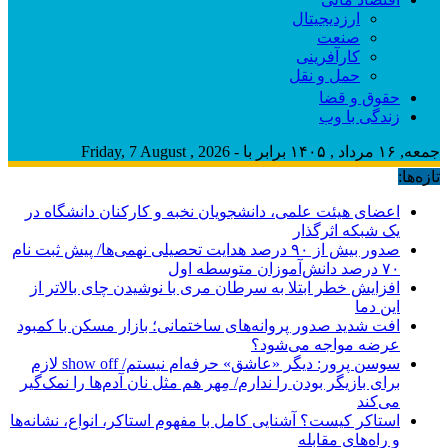
ارزدیجیتال
صنعت
کارآفرینی
حمل و نقل
حقوق و قضا
زندگی با وب
جمعه, ۱۶ مرداد , ۱۴۰۵ برابر با - Friday, 7 August , 2026
تازه‌ها:
اعضای هیئت علمی، دانشجویان نخبه و کارکنان دانشگاه در
یک شبکه‌ اثرگذار
صدور بیش از ۹۰ درصد هدایت تحصیلی نهمی‌ها/ پیش ثبت نام
۷۰ درصد دانش‌آموزان متوسطه اول
افزایش خطر ابتلا به سرطان مری با نوشیدن چای بالاتر از
این دما
افت شدید صدور پروانه‌های ساختمانی؛ بازار مسکن با کمبود
عرضه مواجه می‌شود؟
سوسن پرور: دیگر «عاشق» حرفه‌ام نیستم/ show off لازم
برای بازیگر بودن را ندارم/ مِهر هم مثل نان آدم‌ها را نمک‌گیر
می‌کند
استاکر کیست؟ آشنایی کامل با مفهوم استاکر، انواع، نشانه‌ها
و راه‌های مقابله