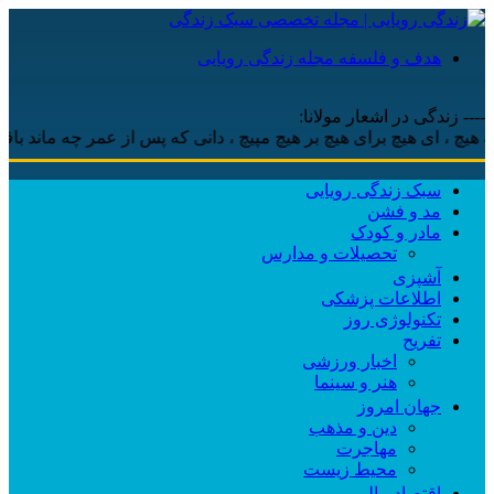
هدف و فلسفه مجله زندگی رویایی
---- زندگی در اشعار مولانا:
 ، ‌ای هیچ برای هیچ بر هیچ مپیچ ، دانی که پس از عمر چه ماند باقی ،
سبک زندگی رویایی
مد و فشن
مادر و کودک
تحصیلات و مدارس
آشپزی
اطلاعات پزشکی
تکنولوژی روز
تفریح
اخبار ورزشی
هنر و سینما
جهان امروز
دین و مذهب
مهاجرت
محیط زیست
اقتصاد مالی