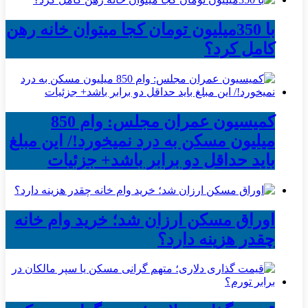
با 350میلیون تومان کجا میتوان خانه رهن
کامل کرد؟
کمیسیون عمران مجلس: وام 850
میلیون مسکن به درد نمیخورد!/ این مبلغ
باید حداقل دو برابر باشد+ جزئیات
اوراق مسکن ارزان شد؛ خرید وام خانه
چقدر هزینه دارد؟