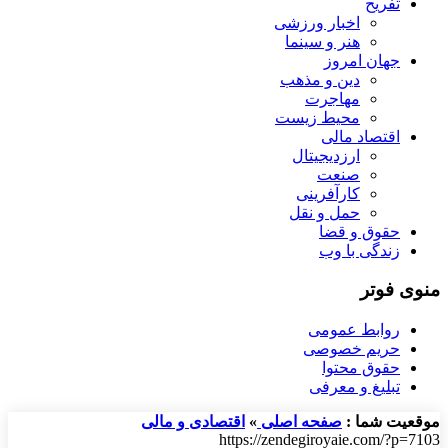
تفریح
اخبار ورزشی
هنر و سینما
جهان امروز
دین و مذهب
مهاجرت
محیط زیست
اقتصاد مالی
ارزدیجیتال
صنعت
کارآفرینی
حمل و نقل
حقوق و قضا
زندگی با وب
منوی فوتر
روابط عمومی
حریم خصوصی
حقوق محتوا
تبلیغ و معرفی
موقعیت شما :
صفحه اصلی
»
اقتصادی و مالی
https://zendegiroyaie.com/?p=7103