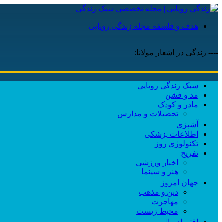
هدف و فلسفه مجله زندگی رویایی
---- زندگی در اشعار مولانا:
سبک زندگی رویایی
مد و فشن
مادر و کودک
تحصیلات و مدارس
آشپزی
اطلاعات پزشکی
تکنولوژی روز
تفریح
اخبار ورزشی
هنر و سینما
جهان امروز
دین و مذهب
مهاجرت
محیط زیست
اقتصاد مالی