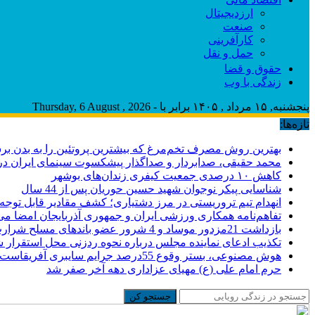
ارزدیجیتال
صنعت
کارآفرینی
حمل و نقل
حقوق و قضا
زندگی با وب
پنجشنبه, ۱۵ مرداد , ۱۴۰۵ برابر با - Thursday, 6 August , 2026
تازه‌ها:
بهترین روش مصرف تخم‌مرغ که بیشترین پروتئین را به بدن برس
محمد حقیقی، صدابردار و صداگذار پیشکسوت سینمای ایران 
کاهش ۱۰ درصدی جمعیت کیفری زندان‌های بوشهر
شناسایی پیکر نوجوان شهید حسین حوریان پس از 44 سال
انهدام تیم تروریستی در مرز دشتیاری؛ کشف مقادیر قابل توجه
تفاهم‌نامه همکاری ورزشی ایران و جمهوری آذربایجان امضا می
بازداشت 21مزدور موساد و 4 شرور عضو باندهای مسلح شرارت در استان کرمان
تکذیب ادعای نماینده مجلس درباره نحوه ردزنی محل استقرار شه
هوش مصنوعی، بستر وقوع 55درصد جرایم سایبری آفریقاست
حرم امام علی (ع) مهیای عزاداری دهه آخر صفر شد
جستجو کن