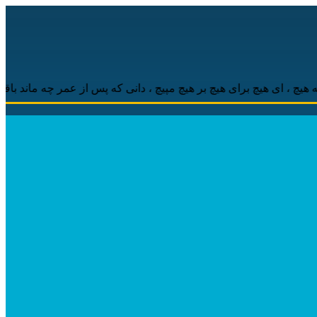
‌ای هیچ برای هیچ بر هیچ مپیچ ، دانی که پس از عمر چه ماند باقی ، مه