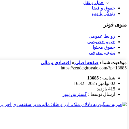
حمل و نقل
حقوق و قضا
زندگی با وب
منوی فوتر
روابط عمومی
حریم خصوصی
حقوق محتوا
تبلیغ و معرفی
موقعیت شما :
صفحه اصلی
»
اقتصادی و مالی
https://zendegiroyaie.com/?p=13685
شناسه :
13685
02 نوامبر 2025 - 16:32
415 بازدید
ارسال توسط :
گسترش نیوز