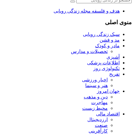
هدف و فلسفه مجله زندگی رویایی
منوی اصلی
سبک زندگی رویایی
مد و فشن
مادر و کودک
تحصیلات و مدارس
آشپزی
اطلاعات پزشکی
تکنولوژی روز
تفریح
اخبار ورزشی
هنر و سینما
جهان امروز
دین و مذهب
مهاجرت
محیط زیست
اقتصاد مالی
ارزدیجیتال
صنعت
کارآفرینی