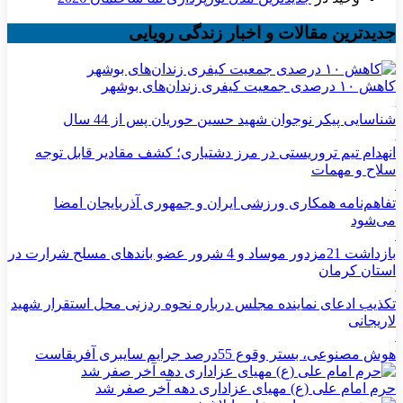
جدیدترین مقالات و اخبار زندگی رویایی
کاهش ۱۰ درصدی جمعیت کیفری زندان‌های بوشهر
شناسایی پیکر نوجوان شهید حسین حوریان پس از 44 سال
انهدام تیم تروریستی در مرز دشتیاری؛ کشف مقادیر قابل توجه
سلاح و مهمات
تفاهم‌نامه همکاری ورزشی ایران و جمهوری آذربایجان امضا
می‌شود
بازداشت 21مزدور موساد و 4 شرور عضو باندهای مسلح شرارت در
استان کرمان
تکذیب ادعای نماینده مجلس درباره نحوه ردزنی محل استقرار شهید
لاریجانی
هوش مصنوعی، بستر وقوع 55درصد جرایم سایبری آفریقاست
حرم امام علی (ع) مهیای عزاداری دهه آخر صفر شد