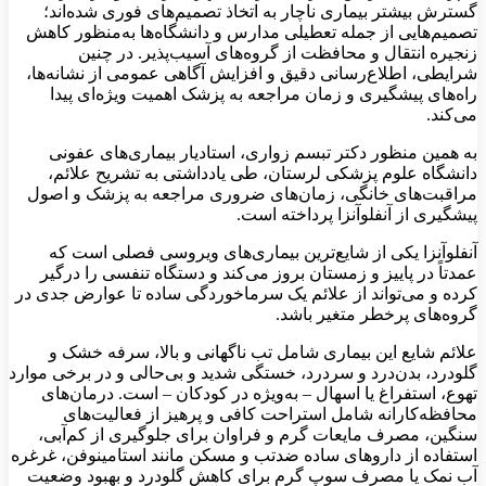
گسترش بیشتر بیماری ناچار به اتخاذ تصمیم‌های فوری شده‌اند؛
تصمیم‌هایی از جمله تعطیلی مدارس و دانشگاه‌ها به‌منظور کاهش
زنجیره انتقال و محافظت از گروه‌های آسیب‌پذیر. در چنین
شرایطی، اطلاع‌رسانی دقیق و افزایش آگاهی عمومی از نشانه‌ها،
راه‌های پیشگیری و زمان مراجعه به پزشک اهمیت ویژه‌ای پیدا
می‌کند.
به همین منظور دکتر تبسم زواری، استادیار بیماری‌های عفونی
دانشگاه علوم پزشکی لرستان، طی یادداشتی به تشریح علائم،
مراقبت‌های خانگی، زمان‌های ضروری مراجعه به پزشک و اصول
پیشگیری از آنفلوآنزا پرداخته است.
آنفلوآنزا یکی از شایع‌ترین بیماری‌های ویروسی فصلی است که
عمدتاً در پاییز و زمستان بروز می‌کند و دستگاه تنفسی را درگیر
کرده و می‌تواند از علائم یک سرماخوردگی ساده تا عوارض جدی در
گروه‌های پرخطر متغیر باشد.
علائم شایع این بیماری شامل تب ناگهانی و بالا، سرفه خشک و
گلودرد، بدن‌درد و سردرد، خستگی شدید و بی‌حالی و در برخی موارد
تهوع، استفراغ یا اسهال – به‌ویژه در کودکان – است. درمان‌های
محافظه‌کارانه شامل استراحت کافی و پرهیز از فعالیت‌های
سنگین، مصرف مایعات گرم و فراوان برای جلوگیری از کم‌آبی،
استفاده از داروهای ساده ضدتب و مسکن مانند استامینوفن، غرغره
آب نمک یا مصرف سوپ گرم برای کاهش گلودرد و بهبود وضعیت