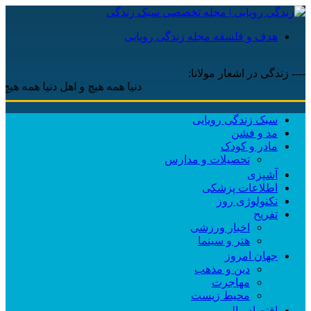
هدف و فلسفه مجله زندگی رویایی
---- زندگی در اشعار مولانا:
دنیا همه هیچ و اهل دنیا همه هیچ ، ‌ای
سبک زندگی رویایی
مد و فشن
مادر و کودک
تحصیلات و مدارس
آشپزی
اطلاعات پزشکی
تکنولوژی روز
تفریح
اخبار ورزشی
هنر و سینما
جهان امروز
دین و مذهب
مهاجرت
محیط زیست
اقتصاد مالی