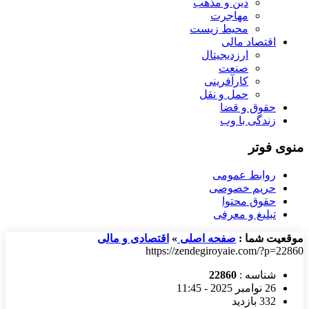
دین و مذهب
مهاجرت
محیط زیست
اقتصاد مالی
ارزدیجیتال
صنعت
کارآفرینی
حمل و نقل
حقوق و قضا
زندگی با وب
منوی فوتر
روابط عمومی
حریم خصوصی
حقوق محتوا
تبلیغ و معرفی
موقعیت شما :
صفحه اصلی
»
اقتصادی و مالی
https://zendegiroyaie.com/?p=22860
شناسه :
22860
26 نوامبر 2025 - 11:45
332 بازدید