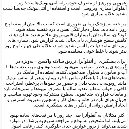
عمومی و پرهیز از مصرف خودسرانه آنتی‌بیوتیک‌هاست؛ زیرا
آنفلوآنزا بیماری ویروسی است و استفاده از آنتی‌بیوتیک چه‌بسا سبب
تشدید علائم بیماری شود.
مراجعه به پزشک زمانی ضروری است که تب بالا بیش از سه تا پنج
روز ادامه یابد، بیمار دچار تنگی نفس یا درد قفسه سینه شود،
کودکان، سالمندان یا بیماران قلبی–ریوی علائم شدید نشان دهند،
کاهش سطح هوشیاری یا بی‌حالی شدید گزارش شود، بیماری‌های
زمینه‌ای مانند دیابت یا آسم تشدید شوند، علائم طی چهار تا پنج روز
بدتر شوند یا خلط خونی مشاهده شود.
برای پیشگیری از آنفلوآنزا، تزریق سالانه واکسن – به‌ویژه در
گروه‌های پرخطر – توصیه می‌شود. شست‌وشوی مرتب دست‌ها با
آب و صابون یا محلول ضدعفونی‌کننده، استفاده از ماسک در
محیط‌های شلوغ یا هنگام تماس با فرد بیمار، پرهیز از تماس نزدیک
مانند روبوسی، دست دادن و حضور در جمع‌های پرخطر، استراحت
کافی و خواب منظم، تغذیه سالم با مصرف میوه‌ها و سبزیجات تازه
و مایعات فراوان، ضدعفونی سطوح مشترک، وجود تهویه مناسب و
جریان هوای تازه در خانه و محل کار و همچنین مدیریت استرس و
ایجاد آرامش روانی از دیگر راه‌های پیشگیری است.
اکثر مبتلایان به آنفلوآنزا طی چند روز با مراقبت‌های ساده بهبود
می‌یابند، اما تشخیص به‌موقع و مراجعه سریع به پزشک در موارد
شدید می‌تواند از بروز عوارض جدی جلوگیری کند. رعایت اصول