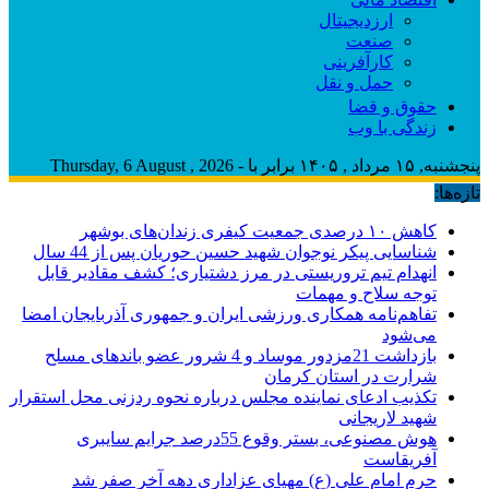
ارزدیجیتال
صنعت
کارآفرینی
حمل و نقل
حقوق و قضا
زندگی با وب
پنجشنبه, ۱۵ مرداد , ۱۴۰۵ برابر با - Thursday, 6 August , 2026
تازه‌ها:
کاهش ۱۰ درصدی جمعیت کیفری زندان‌های بوشهر
شناسایی پیکر نوجوان شهید حسین حوریان پس از 44 سال
انهدام تیم تروریستی در مرز دشتیاری؛ کشف مقادیر قابل
توجه سلاح و مهمات
تفاهم‌نامه همکاری ورزشی ایران و جمهوری آذربایجان امضا
می‌شود
بازداشت 21مزدور موساد و 4 شرور عضو باندهای مسلح
شرارت در استان کرمان
تکذیب ادعای نماینده مجلس درباره نحوه ردزنی محل استقرار
شهید لاریجانی
هوش مصنوعی، بستر وقوع 55درصد جرایم سایبری
آفریقاست
حرم امام علی (ع) مهیای عزاداری دهه آخر صفر شد