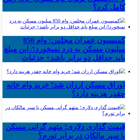
کامل کرد؟
کمیسیون عمران مجلس: وام 850
میلیون مسکن به درد نمیخورد!/ این مبلغ
باید حداقل دو برابر باشد+ جزئیات
اوراق مسکن ارزان شد؛ خرید وام خانه
چقدر هزینه دارد؟
قیمت گذاری دلاری؛ متهم گرانی مسکن
یا سپر مالکان در برابر تورم؟