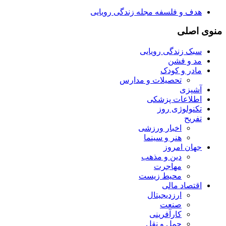
هدف و فلسفه مجله زندگی رویایی
منوی اصلی
سبک زندگی رویایی
مد و فشن
مادر و کودک
تحصیلات و مدارس
آشپزی
اطلاعات پزشکی
تکنولوژی روز
تفریح
اخبار ورزشی
هنر و سینما
جهان امروز
دین و مذهب
مهاجرت
محیط زیست
اقتصاد مالی
ارزدیجیتال
صنعت
کارآفرینی
حمل و نقل