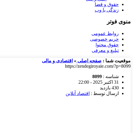
حقوق و قضا
زندگی با وب
منوی فوتر
روابط عمومی
حریم خصوصی
حقوق محتوا
تبلیغ و معرفی
موقعیت شما :
صفحه اصلی
»
اقتصادی و مالی
https://zendegiroyaie.com/?p=8099
شناسه :
8099
31 اکتبر 2025 - 22:00
430 بازدید
ارسال توسط :
اقتصاد آنلاین