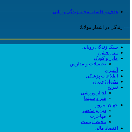
هدف و فلسفه مجله زندگی رویایی
---- زندگی در اشعار مولانا:
سبک زندگی رویایی
مد و فشن
مادر و کودک
تحصیلات و مدارس
آشپزی
اطلاعات پزشکی
تکنولوژی روز
تفریح
اخبار ورزشی
هنر و سینما
جهان امروز
دین و مذهب
مهاجرت
محیط زیست
اقتصاد مالی