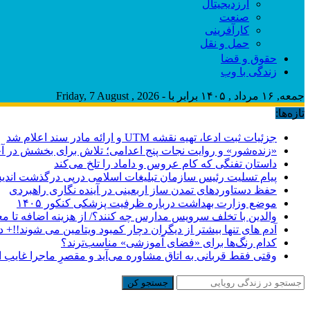
ارزدیجیتال
صنعت
کارآفرینی
حمل و نقل
حقوق و قضا
زندگی با وب
جمعه, ۱۶ مرداد , ۱۴۰۵ برابر با - Friday, 7 August , 2026
تازه‌ها:
جزئیات ثبت ادعا، تهیه نقشه UTM و ارائه مادر سند اعلام شد
«زنده‌شور» و روایت نجات پنج اعدامی؛ تلاش برای بخشش در 
داستان تفنگی که کام عروس و داماد را تلخ می‌کند
پیام تسلیت رئیس سازمان تبلیغات اسلامی درپی درگذشت اندیش
حفظ دستاوردهای تمدن ساز اربعینی در آینده نگاری راهبردی
موضع وزارت بهداشت درباره ظرفیت پزشکی کنکور ۱۴۰۵
والدین با تخلف سرویس مدارس چه کنند؟/ از هزینه اضافه تا م
آدم های تنها بیشتر از دیگران دچار کمبود ویتامین می شوند!!+ د
کدام رنگ‌ها برای «فضای آموزشی» مناسب‌ترند؟
وقتی فقط قربانی به اتاق مشاوره می‌آید و مقصرِ ماجرا غایب
جستجو کن