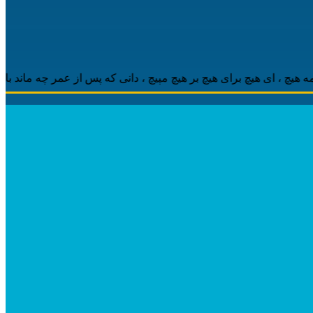
 ‌ای هیچ برای هیچ بر هیچ مپیچ ، دانی که پس از عمر چه ماند باقی ، م