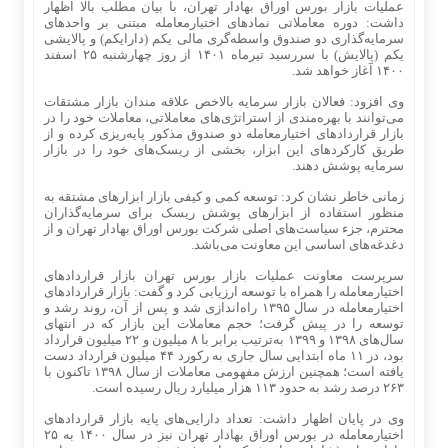
عملیات بازار بورس اوراق بهادار تهران، با بیان مطلب بالا اظهار
داشت: دوره معاملاتی نمادهای اختیارمعامله مبتنی‌ بر واحدهای
سرمایه‌گذاری دو صندوق واسطه‌گری مالی یکم (دارایکم) و پالایشی
یکم (پالایش) با سررسید تیرماه ۱۴۰۱ از روز چهارشنبه ۲۵ اسفند
۱۴۰۰ آغاز خواهد شد.
وی افزود: فعالان بازار سرمایه بالاخص علاقه‌ مندان بازار مشتقات
می‌توانند با بهره‌مندی از استراتژی‌های معاملاتی، معاملات خود را در
بازار قراردادهای اختیارمعامله دو صندوق مذکور پایه‌ریزی کرده و از
طریق کارکردهای این ابزار، بخشی از ریسک‌های خود را در بازار
سرمایه پوشش دهند.
زمانی خاطر نشان کرد: توسعه کمی و کیفی بازار ابزارهای مشتقه به‌
منظور استفاده از ابزارهای پوشش ریسک برای سرمایه‌گذاران
محترم، جزء سیاست‌های اصلی شرکت بورس اوراق بهادار تهران و از
دغدغه‌های اساسی این معاونت می‌باشد.
سرپرست معاونت عملیات بازار بورس تهران بازار قراردادهای
اختیارمعامله را همراه با توسعه ارزیابی کرد و گفت: بازار قراردادهای
اختیارمعامله در سال ۱۳۹۵ راه‌اندازی شد و پس از آن، روند رشد و
توسعه را در پیش گرفت؛ حجم معاملات این بازار که در انتهای
سال‌های ۱۳۹۸ و ۱۳۹۹ به‌ترتیب برابر با ۸ میلیون و ۲۲ میلیون قرارداد
بود، در ۱۱ ماه ابتدایی سال جاری به رکورد ۴۴ میلیون قرارداد دست
یافته است؛ همچنین ارزش مفهومی معاملات از سال ۱۳۹۸ تاکنون با
۲۶۳ درصد رشد به حدود ۱۱۳ هزار میلیارد ریال رسیده است.
وی در پایان اظهار داشت: تعداد دارایی‌های پایه بازار قراردادهای
اختیارمعامله در بورس اوراق بهادار تهران نیز در سال ۱۴۰۰ به ۲۵