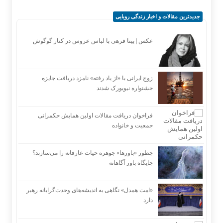
جدیدترین مقالات و اخبار زندگی رویایی
عکس | بیتا فرهی با لباس عروس در کنار گوگوش
زوج ایرانی با «از یاد رفته» نامزد دریافت جایزه
جشنواره نیویورک شدند
فراخوان دریافت مقالات اولین همایش حکمرانی
جمعیت و خانواده
چطور «باورها» جوهره حیات عارفانه را می‌سازند؟
جایگاه باور آگاهانه
«امت همدل» نگاهی به اندیشه‌های وحدت‌گرایانه رهبر
دارد