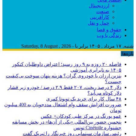
ارزدیجیتال
صنعت
کارآفرینی
حمل و نقل
حقوق و قضا
زندگی با وب
شنبه, ۱۷ مرداد , ۱۴۰۵ برابر با - Saturday, 8 August , 2026
تازه‌ها:
فاصله ۲۰ روزه به ۹ روز رسید؛ اعتراض داوطلبان کنکور
۱۴۰۵ به نابرابری آموزشی
بنزین ارزان یا خودروی گران؟ هزینه پنهان سوخت بی‌کیفیت
چیست؟
دلار ۴ درصد ریخت، ۲۰۷ فقط ۲.۹ درصد / خودرو زیر فشار
دلار کوتاه می‌آید؟
۴۸ سال کار برای خرید یک تویوتا کمری
ضرورت افزایش سقف وام اشتغال مددجویان به 400 میلیون
تومان
عمو پورنگ در مرکز طبی کودکان+ عکس
پنجمین حضور بین‌المللی «یکی از آن‌ها» در بخش مسابقه
جشنواره Cinétoile تونس
رئیس سازمان سینمایی روز خبرنگار را تبریک گفت