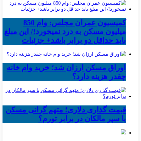
کمیسیون عمران مجلس: وام 850
میلیون مسکن به درد نمیخورد!/ این مبلغ
باید حداقل دو برابر باشد+ جزئیات
اوراق مسکن ارزان شد؛ خرید وام خانه
چقدر هزینه دارد؟
قیمت گذاری دلاری؛ متهم گرانی مسکن
یا سپر مالکان در برابر تورم؟