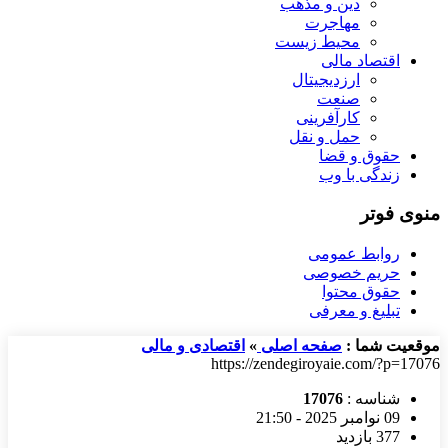
دین و مذهب
مهاجرت
محیط زیست
اقتصاد مالی
ارزدیجیتال
صنعت
کارآفرینی
حمل و نقل
حقوق و قضا
زندگی با وب
منوی فوتر
روابط عمومی
حریم خصوصی
حقوق محتوا
تبلیغ و معرفی
موقعیت شما :
صفحه اصلی
»
اقتصادی و مالی
https://zendegiroyaie.com/?p=17076
شناسه :
17076
09 نوامبر 2025 - 21:50
377 بازدید