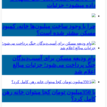
داده میشود+ جزئیات
چرا با وجود ساخت میلیون‌ها خانه، کمبود
مسکن بیشتر شده است؟
وام ودیعه مسکن برای آسیب‌دیدگان
جنگ پرداخت می‌شود؛ جزئیات مبالغ
اعلام شد
با 350میلیون تومان کجا میتوان خانه رهن
کامل کرد؟