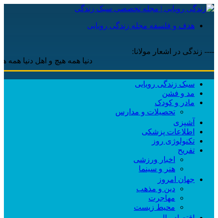
هدف و فلسفه مجله زندگی رویایی
---- زندگی در اشعار مولانا:
دنیا همه هیچ و اهل دنیا همه هیچ ، ‌ای 
سبک زندگی رویایی
مد و فشن
مادر و کودک
تحصیلات و مدارس
آشپزی
اطلاعات پزشکی
تکنولوژی روز
تفریح
اخبار ورزشی
هنر و سینما
جهان امروز
دین و مذهب
مهاجرت
محیط زیست
اقتصاد مالی