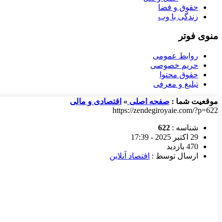
حقوق و قضا
زندگی با وب
منوی فوتر
روابط عمومی
حریم خصوصی
حقوق محتوا
تبلیغ و معرفی
موقعیت شما :
صفحه اصلی
»
اقتصادی و مالی
https://zendegiroyaie.com/?p=622
شناسه :
622
29 اکتبر 2025 - 17:39
470 بازدید
ارسال توسط :
اقتصاد آنلاین