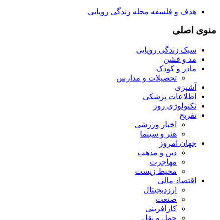
هدف و فلسفه مجله زندگی رویایی
منوی اصلی
سبک زندگی رویایی
مد و فشن
مادر و کودک
تحصیلات و مدارس
آشپزی
اطلاعات پزشکی
تکنولوژی روز
تفریح
اخبار ورزشی
هنر و سینما
جهان امروز
دین و مذهب
مهاجرت
محیط زیست
اقتصاد مالی
ارزدیجیتال
صنعت
کارآفرینی
حمل و نقل