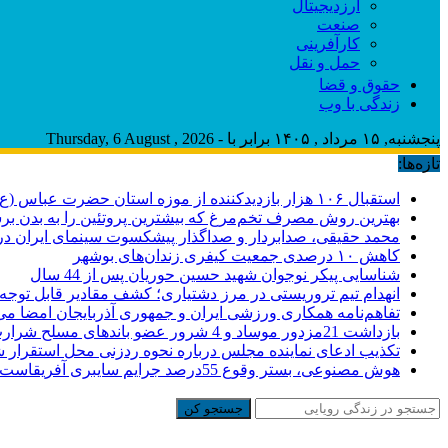
ارزدیجیتال
صنعت
کارآفرینی
حمل و نقل
حقوق و قضا
زندگی با وب
پنجشنبه, ۱۵ مرداد , ۱۴۰۵ برابر با - Thursday, 6 August , 2026
تازه‌ها:
استقبال ۱۰۶ هزار بازدیدکننده از موزه استان حضرت عباس (ع)
بهترین روش مصرف تخم‌مرغ که بیشترین پروتئین را به بدن برس
محمد حقیقی، صدابردار و صداگذار پیشکسوت سینمای ایران 
کاهش ۱۰ درصدی جمعیت کیفری زندان‌های بوشهر
شناسایی پیکر نوجوان شهید حسین حوریان پس از 44 سال
انهدام تیم تروریستی در مرز دشتیاری؛ کشف مقادیر قابل توجه
تفاهم‌نامه همکاری ورزشی ایران و جمهوری آذربایجان امضا می
بازداشت 21مزدور موساد و 4 شرور عضو باندهای مسلح شرارت در استان کرمان
تکذیب ادعای نماینده مجلس درباره نحوه ردزنی محل استقرار شه
هوش مصنوعی، بستر وقوع 55درصد جرایم سایبری آفریقاست
جستجو کن