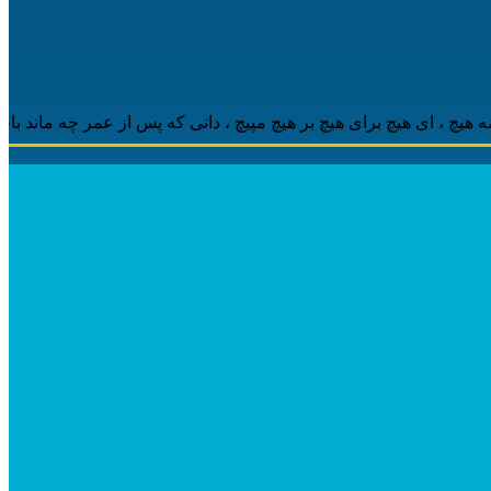
 ‌ای هیچ برای هیچ بر هیچ مپیچ ، دانی که پس از عمر چه ماند باقی ، م