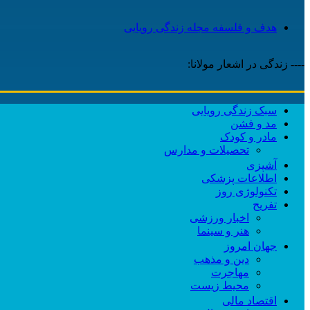
هدف و فلسفه مجله زندگی رویایی
---- زندگی در اشعار مولانا:
سبک زندگی رویایی
مد و فشن
مادر و کودک
تحصیلات و مدارس
آشپزی
اطلاعات پزشکی
تکنولوژی روز
تفریح
اخبار ورزشی
هنر و سینما
جهان امروز
دین و مذهب
مهاجرت
محیط زیست
اقتصاد مالی