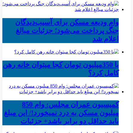
وام ودیعه مسکن برای آسیب‌دیدگان
جنگ پرداخت می‌شود؛ جزئیات مبالغ
اعلام شد
با 350میلیون تومان کجا میتوان خانه رهن
کامل کرد؟
کمیسیون عمران مجلس: وام 850
میلیون مسکن به درد نمیخورد!/ این مبلغ
باید حداقل دو برابر باشد+ جزئیات