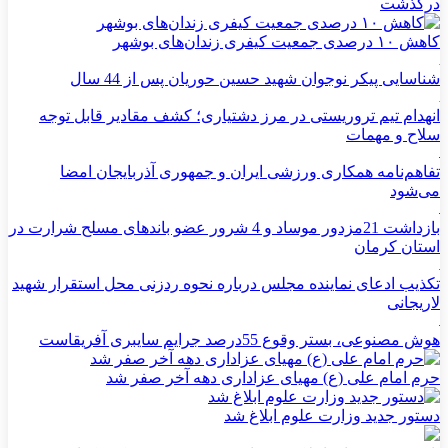
درگذشت
کاهش ۱۰ درصدی جمعیت کیفری زندان‌های بوشهر
شناسایی پیکر نوجوان شهید حسین حوریان پس از 44 سال
انهدام تیم تروریستی در مرز دشتیاری؛ کشف مقادیر قابل توجه
سلاح و مهمات
تفاهم‌نامه همکاری ورزشی ایران و جمهوری آذربایجان امضا
می‌شود
بازداشت 21مزدور موساد و 4 شرور عضو باندهای مسلح شرارت در
استان کرمان
تکذیب ادعای نماینده مجلس درباره نحوه ردزنی محل استقرار شهید
لاریجانی
هوش مصنوعی، بستر وقوع 55درصد جرایم سایبری آفریقاست
حرم امام علی (ع) مهیای عزاداری دهه آخر صفر شد
دستور جدید وزارت علوم ابلاغ شد