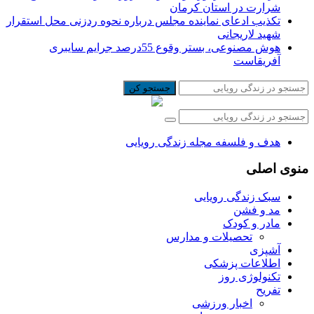
شرارت در استان کرمان
تکذیب ادعای نماینده مجلس درباره نحوه ردزنی محل استقرار
شهید لاریجانی
هوش مصنوعی، بستر وقوع 55درصد جرایم سایبری
آفریقاست
جستجو کن
هدف و فلسفه مجله زندگی رویایی
منوی اصلی
سبک زندگی رویایی
مد و فشن
مادر و کودک
تحصیلات و مدارس
آشپزی
اطلاعات پزشکی
تکنولوژی روز
تفریح
اخبار ورزشی