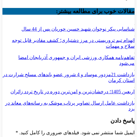
مقالات خوب برای مطالعه بیشتر:
شناسایی پیکر نوجوان شهید حسین حوریان پس از 44 سال
انهدام تیم تروریستی در مرز دشتیاری؛ کشف مقادیر قابل توجه
سلاح و مهمات
تفاهم‌نامه همکاری ورزشی ایران و جمهوری آذربایجان امضا
می‌شود
بازداشت 21مزدور موساد و 4 شرور عضو باندهای مسلح شرارت در
استان کرمان
اربعین 1405؛ درخشان‌ترین و امن‌ترین دوره در تاریخ تردد زائران
بازداشت عامل ارسال تصاویر پرتاب موشک به رسانه‌های معاند در
یزد
پاسخ دادن
ایمیل شما منتشر نمی شود. فیلدهای ضروری را کامل کنید.
*