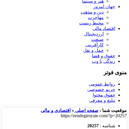
هنر و سینما
جهان امروز
دین و مذهب
مهاجرت
محیط زیست
اقتصاد مالی
ارزدیجیتال
صنعت
کارآفرینی
حمل و نقل
حقوق و قضا
زندگی با وب
منوی فوتر
روابط عمومی
حریم خصوصی
حقوق محتوا
تبلیغ و معرفی
موقعیت شما :
صفحه اصلی
»
اقتصادی و مالی
https://zendegiroyaie.com/?p=20257
شناسه :
20257