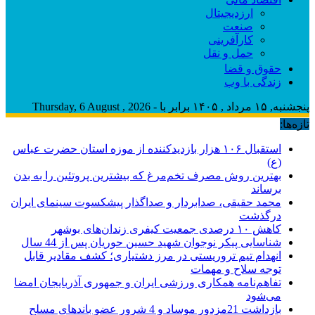
ارزدیجیتال
صنعت
کارآفرینی
حمل و نقل
حقوق و قضا
زندگی با وب
پنجشنبه, ۱۵ مرداد , ۱۴۰۵ برابر با - Thursday, 6 August , 2026
تازه‌ها:
استقبال ۱۰۶ هزار بازدیدکننده از موزه استان حضرت عباس
(ع)
بهترین روش مصرف تخم‌مرغ که بیشترین پروتئین را به بدن
برساند
محمد حقیقی، صدابردار و صداگذار پیشکسوت سینمای ایران
درگذشت
کاهش ۱۰ درصدی جمعیت کیفری زندان‌های بوشهر
شناسایی پیکر نوجوان شهید حسین حوریان پس از 44 سال
انهدام تیم تروریستی در مرز دشتیاری؛ کشف مقادیر قابل
توجه سلاح و مهمات
تفاهم‌نامه همکاری ورزشی ایران و جمهوری آذربایجان امضا
می‌شود
بازداشت 21مزدور موساد و 4 شرور عضو باندهای مسلح