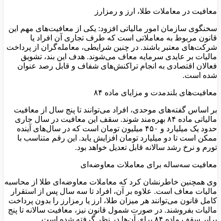
معافیت در معاملات طلا، ارز و رمزارز
سخنگوی سازمان امور مالیاتی افزود: یکی از معافیت‌های مهم این
قانون مربوط به معاملاتی است که طرف تجاری آن افراد یا
شرکت‌های معتبر باشند. در چنین شرایطی، معامله‌گران از پرداخت
مالیات بر عایدی سرمایه معاف می‌شوند. هدف این بند، تشویق
فعالان اقتصادی به انجام تراکنش‌های شفاف و قابل رصد عنوان
شده است.
معافیت‌های بلندمدت و مزایای ماده ۸۴
بر اساس گفته‌های موحدی، افراد می‌توانند تا پنج سال از معافیت
مالیاتی ماده ۸۴ بهره‌مند شوند. سقف این معافیت در سال جاری
حدود یک میلیارد و ۴۵۰ میلیون تومان است که در سال‌های آینده
ممکن است تا دو میلیارد تومان افزایش یابد. این رقم متناسب با
تورم و نرخ رشد سالانه قابل تعدیل خواهد بود.
معافیت سه‌ساله برای معاملات معاوضه‌ای
وی همچنین خاطرنشان کرد که معاملات معاوضه‌ای طلا از محاسبه
مالیات معاف است. علاوه بر آن، افراد تا سه سال پس از استقرار
کامل قانون می‌توانند هر میزان طلا، ارز یا رمزارز را بدون پرداخت
مالیات بفروشند. در صورت شمول قانون نیز، معافیت سالانه تا پنج
برابر سقف ماده ۸۴ برای آن‌ها در نظر گرفته شده است.