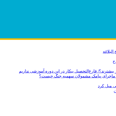
البلاغه
ج
بی میل کرد