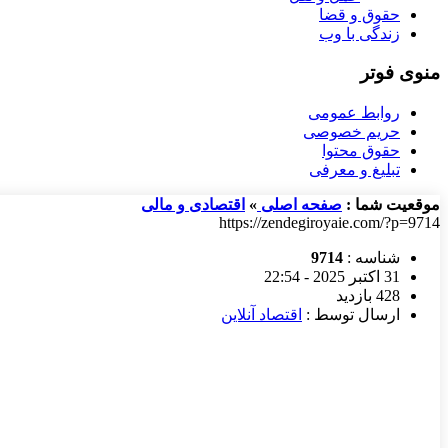
حقوق و قضا
زندگی با وب
منوی فوتر
روابط عمومی
حریم خصوصی
حقوق محتوا
تبلیغ و معرفی
موقعیت شما :
صفحه اصلی
»
اقتصادی و مالی
https://zendegiroyaie.com/?p=9714
شناسه :
9714
31 اکتبر 2025 - 22:54
428 بازدید
ارسال توسط :
اقتصاد آنلاین