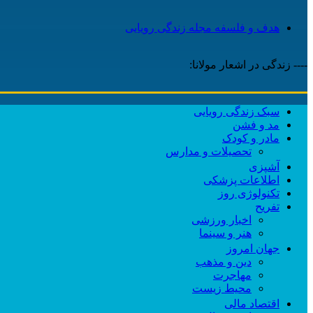
هدف و فلسفه مجله زندگی رویایی
---- زندگی در اشعار مولانا:
سبک زندگی رویایی
مد و فشن
مادر و کودک
تحصیلات و مدارس
آشپزی
اطلاعات پزشکی
تکنولوژی روز
تفریح
اخبار ورزشی
هنر و سینما
جهان امروز
دین و مذهب
مهاجرت
محیط زیست
اقتصاد مالی