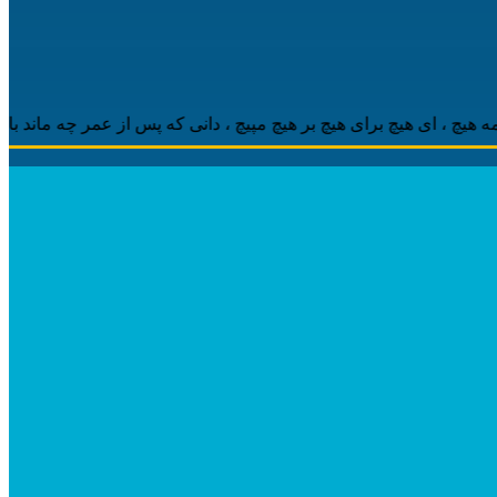
 ‌ای هیچ برای هیچ بر هیچ مپیچ ، دانی که پس از عمر چه ماند باقی ، م