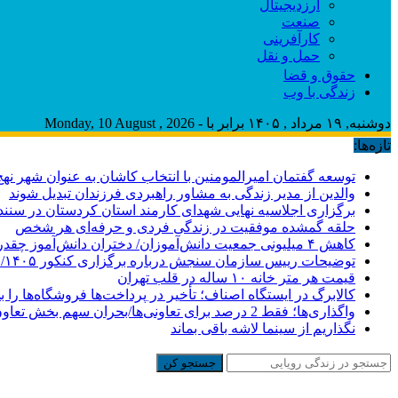
ارزدیجیتال
صنعت
کارآفرینی
حمل و نقل
حقوق و قضا
زندگی با وب
دوشنبه, ۱۹ مرداد , ۱۴۰۵ برابر با - Monday, 10 August , 2026
تازه‌ها:
توسعه گفتمان امیرالمومنین با انتخاب کاشان به عنوان شهر نهج 
والدین از مدیر زندگی به مشاور راهبردی فرزندان تبدیل شوند
برگزاری اجلاسیه نهایی شهدای کارمند استان کردستان در سنند
حلقه گمشده موفقیت در زندگی فردی و حرفه‌ای هر شخص
کاهش ۴ میلیونی جمعیت دانش‌آموزان/ دختران دانش‌آموز چقدر بیشترند؟/ فارغ‌التحصیل بیکار در این دوره آموزشی نداریم
توضیحات رییس سازمان سنجش درباره برگزاری کنکور ۱۴۰۵/ ماجرای پیامک مشمولان سهمیه جنگ چیست؟
قیمت هر متر خانه ۱۰ ساله در قلب تهران
کالابرگ در ایستگاه اصناف؛ تأخیر در پرداخت‌ها فروشگاه‌ها را 
واگذاری‌ها؛ فقط 2 درصد برای تعاونی‌ها/بحران سهم بخش تعاون
نگذاریم از سینما لاشه باقی بماند
جستجو کن