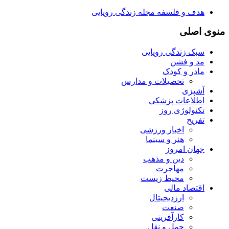
هدف و فلسفه مجله زندگی رویایی
منوی اصلی
سبک زندگی رویایی
مد و فشن
مادر و کودک
تحصیلات و مدارس
آشپزی
اطلاعات پزشکی
تکنولوژی روز
تفریح
اخبار ورزشی
هنر و سینما
جهان امروز
دین و مذهب
مهاجرت
محیط زیست
اقتصاد مالی
ارزدیجیتال
صنعت
کارآفرینی
حمل و نقل