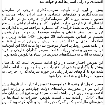
اقتصادی و دارایی استان‌ها انجام خواهد شد.
پیش از این، ارائه تأییدیه سرمایه‌گذاری خارجی در سازمان
سرمایه‌گذاری و کمک‌های اقتصادی و فنی ایران انجام می‌شد و
صدور یا تمدید پروانه کار سرمایه‌گذاران خارجی نیز در اداره کل
اشتغال اتباع خارجی وزارت تعاون، کار و رفاه اجتماعی در سطح
ملی پیگیری می‌شد؛ فرآیندی که مستلزم مراجعه سرمایه‌گذاران به
تهران بود. بستر قانونی و سابقه موضوع در دولت چهاردهماین
تصمیم بر اساس تصویب‌نامه 26 شهریور 1404 هیأت وزیران و
اصلاحات بعدی آن اتخاذ شده است. پیش از این نیز در سال 1404 و
در ادامه همین رویکرد، اختیار موضوع بند (ج) ماده (35) این آیین‌نامه
درباره صدور و تمدید پروانه اقامت سرمایه‌گذاران خارجی و افراد
وابسته به آنان، به دستگاه‌های ذی‌ربط در استان‌ها تفویض شده بود.
این تفویض اختیار جدید، در واقع ادامه مسیری است که یک سال
پیشتر با واگذاری بخشی از اختیارات مربوط به پروانه اقامت آغاز
شده بود تا گام‌های تمرکززدایی در حوزه سرمایه‌گذاری خارجی به
صورت مرحله‌ای و هدفمند اجرا شود.
مسیر تحول؛ از وعده تا عملموضوع تفویض اختیار به استان‌ها، پیش
از این نیز در محوریت برنامه‌های دولت چهاردهم و وزارت امور
اقتصادی و دارایی قرار داشته است. سیدعلی مدنی‌زاده در آبان ماه
سال 1404، از آماده شدن لیست تفویض اختیارات به استان‌ها در
حوزه‌های مالیات، بانک و گمرک خبر داده بود و تأکید کرده بود که این