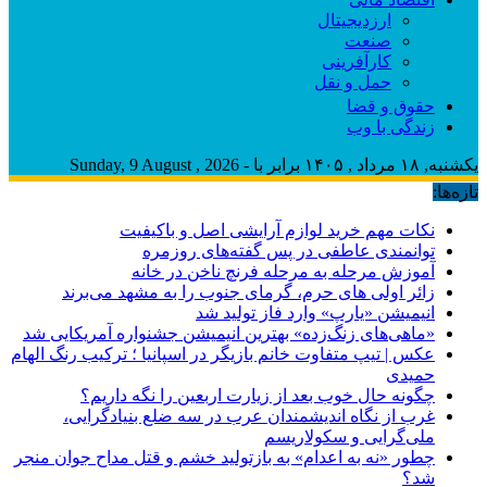
ارزدیجیتال
صنعت
کارآفرینی
حمل و نقل
حقوق و قضا
زندگی با وب
یکشنبه, ۱۸ مرداد , ۱۴۰۵ برابر با - Sunday, 9 August , 2026
تازه‌ها:
نکات مهم خرید لوازم آرایشی اصل و باکیفیت
توانمندی عاطفی در پس گفته‌های روزمره
آموزش مرحله به مرحله فرنچ ناخن در خانه
زائر اولی های حرم، گرمای جنوب را به مشهد می‌برند
انیمیشن «یارپ» وارد فاز تولید شد
«ماهی‌های زنگ‌زده» بهترین انیمیشن جشنواره آمریکایی شد
عکس | تیپ متفاوت خانم بازیگر در اسپانیا ؛ ترکیب رنگ الهام
حمیدی
چگونه حال خوب بعد از زیارت اربعین را نگه داریم؟
غرب از نگاه اندیشمندان عرب در سه ضلع بنیادگرایی،
ملی‌گرایی و سکولاریسم
چطور «نه به اعدام» به بازتولید خشم و قتل مداح جوان منجر
شد؟