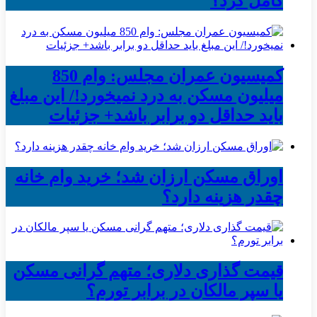
کامل کرد؟
کمیسیون عمران مجلس: وام 850
میلیون مسکن به درد نمیخورد!/ این مبلغ
باید حداقل دو برابر باشد+ جزئیات
اوراق مسکن ارزان شد؛ خرید وام خانه
چقدر هزینه دارد؟
قیمت گذاری دلاری؛ متهم گرانی مسکن
یا سپر مالکان در برابر تورم؟