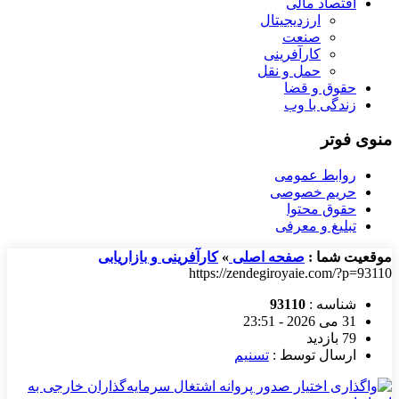
اقتصاد مالی
ارزدیجیتال
صنعت
کارآفرینی
حمل و نقل
حقوق و قضا
زندگی با وب
منوی فوتر
روابط عمومی
حریم خصوصی
حقوق محتوا
تبلیغ و معرفی
موقعیت شما :
صفحه اصلی
»
کارآفرینی و بازاریابی
https://zendegiroyaie.com/?p=93110
شناسه :
93110
31 می 2026 - 23:51
79 بازدید
ارسال توسط :
تسنیم