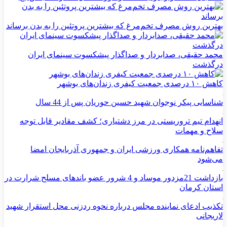
بهترین روش مصرف تخم‌مرغ که بیشترین پروتئین را به بدن برساند
محمد حقیقی، صدابردار و صداگذار پیشکسوت سینمای ایران
درگذشت
کاهش ۱۰ درصدی جمعیت کیفری زندان‌های بوشهر
شناسایی پیکر نوجوان شهید حسین حوریان پس از 44 سال
انهدام تیم تروریستی در مرز دشتیاری؛ کشف مقادیر قابل توجه
سلاح و مهمات
تفاهم‌نامه همکاری ورزشی ایران و جمهوری آذربایجان امضا
می‌شود
بازداشت 21مزدور موساد و 4 شرور عضو باندهای مسلح شرارت در
استان کرمان
تکذیب ادعای نماینده مجلس درباره نحوه ردزنی محل استقرار شهید
لاریجانی