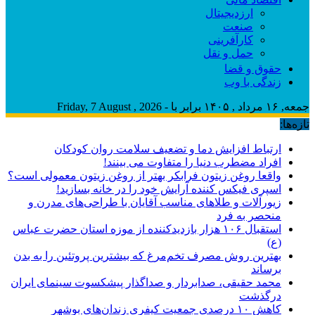
ارزدیجیتال
صنعت
کارآفرینی
حمل و نقل
حقوق و قضا
زندگی با وب
جمعه, ۱۶ مرداد , ۱۴۰۵ برابر با - Friday, 7 August , 2026
تازه‌ها:
ارتباط افزایش دما و تضعیف سلامت روان کودکان
افراد مضطرب دنیا را متفاوت می بینند!
واقعا روغن زیتون فرابکر بهتر از روغن زیتون معمولی است؟
اسپری فیکس کننده آرایش خود را در خانه بسازید!
زیورآلات و طلاهای مناسب آقایان با طراحی‌های مدرن و
منحصر به فرد
استقبال ۱۰۶ هزار بازدیدکننده از موزه استان حضرت عباس
(ع)
بهترین روش مصرف تخم‌مرغ که بیشترین پروتئین را به بدن
برساند
محمد حقیقی، صدابردار و صداگذار پیشکسوت سینمای ایران
درگذشت
کاهش ۱۰ درصدی جمعیت کیفری زندان‌های بوشهر