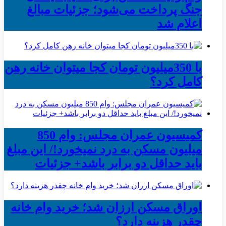
جنگ پرداخت می‌شود؛ جزئیات مبالغ
اعلام شد
با 350میلیون تومان کجا میتوان خانه رهن
کامل کرد؟
کمیسیون عمران مجلس: وام 850
میلیون مسکن به درد نمیخورد!/ این مبلغ
باید حداقل دو برابر باشد+ جزئیات
اوراق مسکن ارزان شد؛ خرید وام خانه
چقدر هزینه دارد؟