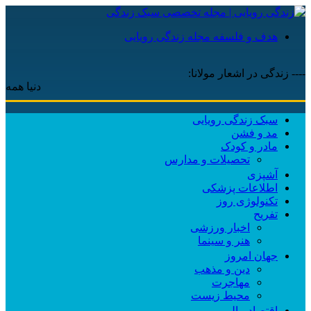
هدف و فلسفه مجله زندگی رویایی
---- زندگی در اشعار مولانا:
دنیا همه هیچ و ا
سبک زندگی رویایی
مد و فشن
مادر و کودک
تحصیلات و مدارس
آشپزی
اطلاعات پزشکی
تکنولوژی روز
تفریح
اخبار ورزشی
هنر و سینما
جهان امروز
دین و مذهب
مهاجرت
محیط زیست
اقتصاد مالی