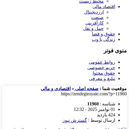
محیط زیست
اقتصاد مالی
ارزدیجیتال
صنعت
کارآفرینی
حمل و نقل
حقوق و قضا
زندگی با وب
منوی فوتر
روابط عمومی
حریم خصوصی
حقوق محتوا
تبلیغ و معرفی
موقعیت شما :
صفحه اصلی
»
اقتصادی و مالی
https://zendegiroyaie.com/?p=11960
شناسه :
11960
01 نوامبر 2025 - 12:32
424 بازدید
ارسال توسط :
گسترش نیوز