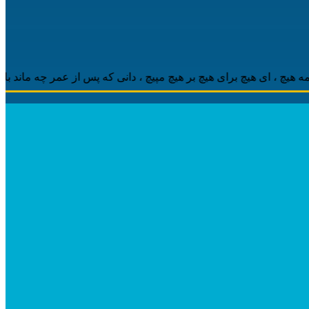
 ‌ای هیچ برای هیچ بر هیچ مپیچ ، دانی که پس از عمر چه ماند باقی ، م