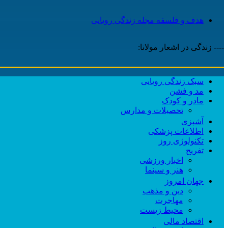
هدف و فلسفه مجله زندگی رویایی
---- زندگی در اشعار مولانا:
سبک زندگی رویایی
مد و فشن
مادر و کودک
تحصیلات و مدارس
آشپزی
اطلاعات پزشکی
تکنولوژی روز
تفریح
اخبار ورزشی
هنر و سینما
جهان امروز
دین و مذهب
مهاجرت
محیط زیست
اقتصاد مالی