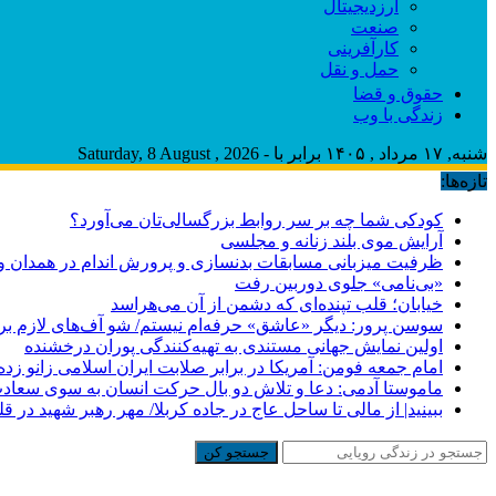
ارزدیجیتال
صنعت
کارآفرینی
حمل و نقل
حقوق و قضا
زندگی با وب
شنبه, ۱۷ مرداد , ۱۴۰۵ برابر با - Saturday, 8 August , 2026
تازه‌ها:
کودکی شما چه بر سر روابط بزرگسالی‌تان می‌آورد؟
آرایش موی بلند زنانه و مجلسی
ظرفیت میزبانی مسابقات بدنسازی و پرورش اندام در همدان وج
«بی‌نامی» جلوی دوربین رفت
خیابان؛ قلب تپنده‌ای که دشمن از آن می‌هراسد
سوسن پرور: دیگر «عاشق» حرفه‌ام نیستم/ شو آف‌های لازم برای ب
اولین نمایش جهانی مستندی به تهیه‌کنندگی پوران درخشنده
امام جمعه فومن: آمریکا در برابر صلابت ایران اسلامی زانو زد
ماموستا آدمی: دعا و تلاش دو بال حرکت انسان به سوی سعا
ببینید| از مالی تا ساحل عاج در جاده کربلا/ مهر رهبر شهید در قل
جستجو کن