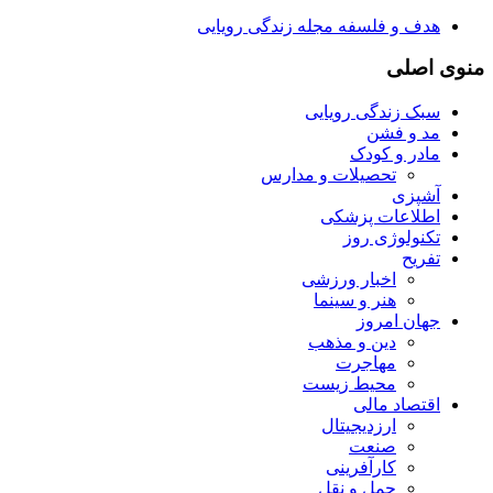
هدف و فلسفه مجله زندگی رویایی
منوی اصلی
سبک زندگی رویایی
مد و فشن
مادر و کودک
تحصیلات و مدارس
آشپزی
اطلاعات پزشکی
تکنولوژی روز
تفریح
اخبار ورزشی
هنر و سینما
جهان امروز
دین و مذهب
مهاجرت
محیط زیست
اقتصاد مالی
ارزدیجیتال
صنعت
کارآفرینی
حمل و نقل