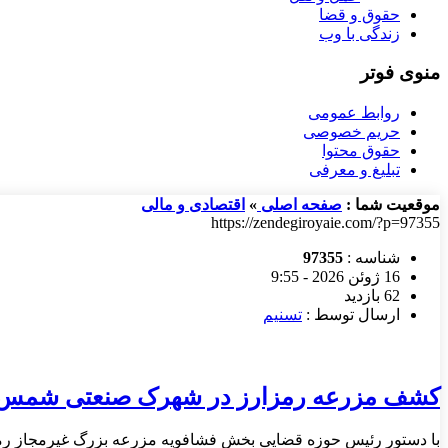
حقوق و قضا
زندگی با وب
منوی فوتر
روابط عمومی
حریم خصوصی
حقوق محتوا
تبلیغ و معرفی
موقعیت شما :
صفحه اصلی
»
اقتصادی و مالی
https://zendegiroyaie.com/?p=97355
شناسه :
97355
16 ژوئن 2026 - 9:55
62 بازدید
ارسال توسط :
تسنیم
کشف مزرعه رمزارز در شهرک صنعتی شمس‌آباد با م
با دستور رئیس حوزه قضایی بخش فشافویه مزرعه بزرگ غیرمجاز رم