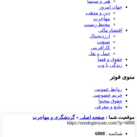
هنر و سینما
جهان امروز
دین و مذهب
مهاجرت
محیط زیست
اقتصاد مالی
ارزدیجیتال
صنعت
کارآفرینی
حمل و نقل
حقوق و قضا
زندگی با وب
منوی فوتر
روابط عمومی
حریم خصوصی
حقوق محتوا
تبلیغ و معرفی
موقعیت شما :
صفحه اصلی
»
گردشگری و مهاجرت
https://zendegiroyaie.com/?p=6808
شناسه :
6808