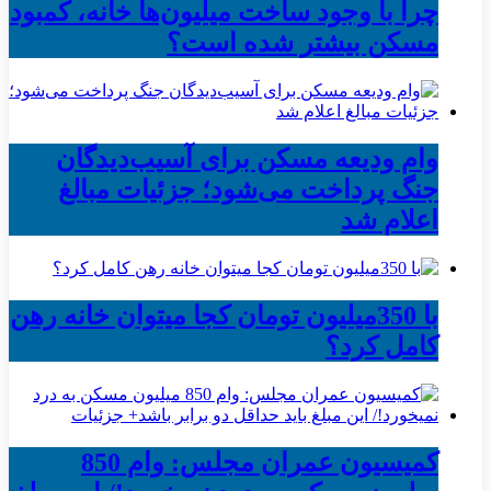
چرا با وجود ساخت میلیون‌ها خانه، کمبود
مسکن بیشتر شده است؟
وام ودیعه مسکن برای آسیب‌دیدگان
جنگ پرداخت می‌شود؛ جزئیات مبالغ
اعلام شد
با 350میلیون تومان کجا میتوان خانه رهن
کامل کرد؟
کمیسیون عمران مجلس: وام 850