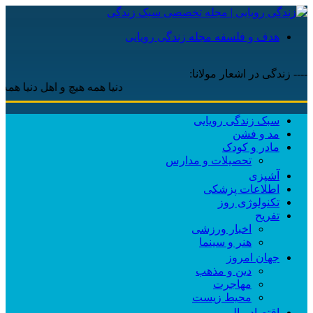
هدف و فلسفه مجله زندگی رویایی
---- زندگی در اشعار مولانا:
دنیا همه هیچ و اهل دنیا همه هیچ ، ‌ا
سبک زندگی رویایی
مد و فشن
مادر و کودک
تحصیلات و مدارس
آشپزی
اطلاعات پزشکی
تکنولوژی روز
تفریح
اخبار ورزشی
هنر و سینما
جهان امروز
دین و مذهب
مهاجرت
محیط زیست
اقتصاد مالی