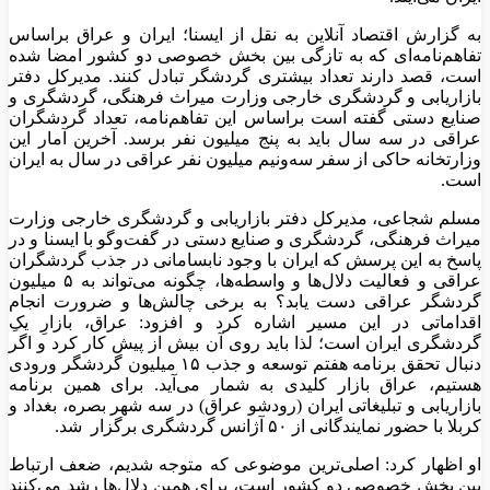
به گزارش اقتصاد آنلاین به نقل از ایسنا؛ ایران و عراق براساس
تفاهم‌نامه‌ای که به تازگی بین بخش خصوصی دو کشور امضا شده
است، قصد دارند تعداد بیشتری گردشگر تبادل کنند. مدیرکل دفتر
بازاریابی و گردشگری خارجی وزارت میراث فرهنگی، گردشگری و
صنایع دستی گفته است براساس این تفاهم‌نامه، تعداد گردشگران
عراقی در سه سال باید به پنج میلیون نفر برسد. آخرین آمار این
وزارتخانه حاکی از سفر سه‌ونیم میلیون نفر عراقی در سال به ایران
است.
مسلم شجاعی، مدیرکل دفتر بازاریابی و گردشگری خارجی وزارت
میراث فرهنگی، گردشگری و صنایع دستی در گفت‌و‌گو با ایسنا و در
پاسخ به این پرسش که ایران با وجود نابسامانی در جذب گردشگران
عراقی و فعالیت دلال‌ها و واسطه‌ها، چگونه می‌تواند به ۵ میلیون
گردشگر عراقی دست یابد؟ به برخی چالش‌ها و ضرورت انجام
اقداماتی در این مسیر اشاره کرد و افزود: عراق، بازارِ یکِ
گردشگری ایران است؛ لذا باید روی آن بیش از پیش کار کرد و اگر
دنبال تحقق برنامه هفتم توسعه و جذب ۱۵ میلیون گردشگر ورودی
هستیم، عراق بازار کلیدی به شمار می‌آید. برای همین برنامه
بازاریابی و تبلیغاتی ایران (رودشو عراق) در سه شهر بصره، بغداد و
کربلا با حضور نمایندگانی از ۵۰ آژانس گردشگری برگزار شد.
او اظهار کرد: اصلی‌ترین موضوعی که متوجه شدیم، ضعف ارتباط
بین بخش خصوصی دو کشور است، برای همین دلال‌ها رشد می‌کنند