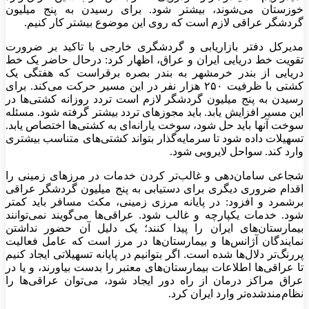
خوزستان می‌شوند، بیشتر شود. برای رسیدن به پنج میلیون
گردشگر عراقی لازم است که روی این موضوع بیشتر کار کنیم.
مدیرکل دفتر بازاریابی و گردشگری خارجی با تاکید بر ضرورت
تقویت خط دریایی ایران و عراق، اظهار کرد: درحال حاضر یک خط
دریایی از بندر خرمشهر به بندر بصره برقراست که هفتگی یک
کشتی با ظرفیت ۲۵۰ هزار نفر در این مسیر حرکت می‌کند. برای
رسیدن به پنج میلیون گردشگر لازم است تردد روزانه کشتی‌ها در
این مسیر افزایش یابد. باید مجوز‌های تردد بیشتر گرفته شود. مسئله
سوخت آنها باید حل شود، سوخت یارانه‌ای به کشتی‌ها اختصاص یابد.
تسهیلات داده شود تا سرمایه‌گذار بتواند کشتی‌های متناسب بیشتری
وارد کند. سواحل لایروبی شود.
شجاعی سامان‌دهی و غالب‌تر کردن خدمات در مرز‌های زمینی را
اقدام ضروری دیگری برای دستیابی به پنج میلیون گردشگر عراقی
برشمرد و افزود: در پایانه مرزی زمینی، مکث مسافر باید کمتر
شود. خدمات یکپارچه و غالب شود. عراقی‌ها می‌گویند نمی‌توانند
بیمارستان‌های ایران را پیدا کنند؛ یک دلیل آن حضور نداشتن
نمایندگان آژانس‌ها و بیمارستان‌ها در مرز است که عامل فعالیت
پررنگ‌تر دلال‌ها شده است. اگر بتوانیم در پایانه تسهیلاتی ایجاد کنیم
تا عراقی‌ها اطلاعات بیمارستان‌های معتبر را بدست بیاورند، و یا در
عراق مراکز درمان از راه دور ایجاد شود، می‌توان عراقی‌ها را
نظام‌مندشده‌تر وارد ایران کرد.