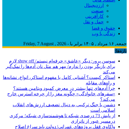
ارزدیجیتال
صنعت
کارآفرینی
حمل و نقل
حقوق و قضا
زندگی با وب
جمعه, ۱۶ مرداد , ۱۴۰۵ برابر با - Friday, 7 August , 2026
تازه‌ها:
سوسن پرور: دیگر «عاشق» حرفه‌ام نیستم/ show off لازم
برای بازیگر بودن را ندارم/ مِهر هم مثل نان آدم‌ها را نمک‌گیر
می‌کند
استاکر کیست؟ آشنایی کامل با مفهوم استاکر، انواع، نشانه‌ها
و راه‌های مقابله
چرا آدم‌های تنها بیشتر در معرض کمبود ویتامین هستند؟
«سفرهای خانوادگی» چگونه مغز را از چرخه استرس خارج
می‌کند؟
دشمن با جنگ ترکیبی به دنبال تضعیف ارزش‌های انقلاب
اسلامی است
از پایش 73 درصدی شبکه تا هوشمندسازی شبکه؛ مرکزی
درمسیر عبور از ناترازی
واکاوی قفل پروژه‌های عمرانی| دولت باید سراغ اصلاح