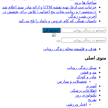
ساختارها برود
جزئیات ثبت ادعا، تهیه نقشه UTM و ارائه مادر سند اعلام شد
«زنده‌شور» و روایت نجات پنج اعدامی؛ تلاش برای بخشش در
آخرین شب زندگی
داستان تفنگی که کام عروس و داماد را تلخ می‌کند
جستجو کن
هدف و فلسفه مجله زندگی رویایی
منوی اصلی
سبک زندگی رویایی
مد و فشن
مادر و کودک
تحصیلات و مدارس
آشپزی
اطلاعات پزشکی
تکنولوژی روز
تفریح
اخبار ورزشی