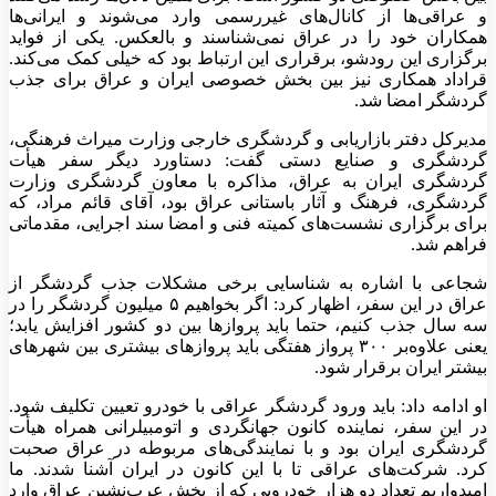
و عراقی‌ها از کانال‌های غیررسمی وارد می‌شوند و ایرانی‌ها
همکاران خود را در عراق نمی‌شناسند و بالعکس. یکی از فواید
برگزاری این رودشو، برقراری این ارتباط بود که خیلی کمک می‌کند.
قراداد همکاری نیز بین بخش خصوصی ایران و عراق برای جذب
گردشگر امضا شد.
مدیرکل دفتر بازاریابی و گردشگری خارجی وزارت میراث فرهنگی،
گردشگری و صنایع دستی گفت: دستاورد دیگر سفر هیأت
گردشگری ایران به عراق، مذاکره با معاون گردشگری وزارت
گردشگری، فرهنگ و آثار باستانی عراق بود، آقای قائم مراد، که
برای برگزاری نشست‌های کمیته فنی و امضا سند اجرایی، مقدماتی
فراهم شد.
شجاعی با اشاره به شناسایی برخی مشکلات جذب گردشگر از
عراق در این سفر، اظهار کرد: اگر بخواهیم ۵ میلیون گردشگر را در
سه سال جذب کنیم، حتما باید پرواز‌ها بین دو کشور افزایش یابد؛
یعنی علاوه‌بر ۳۰۰ پرواز هفتگی باید پرواز‌های بیشتری بین شهر‌های
بیشتر ایران برقرار شود.
او ادامه داد: باید ورود گردشگر عراقی با خودرو تعیین تکلیف شود.
در این سفر، نماینده کانون جهانگردی و اتومبیلرانی همراه هیأت
گردشگری ایران بود و با نمایندگی‌های مربوطه در عراق صحبت
کرد. شرکت‌های عراقی تا با این کانون در ایران آشنا شدند. ما
امیدواریم تعدادِ دو هزار خودرویی که از بخش عرب‌نشین عراق وارد