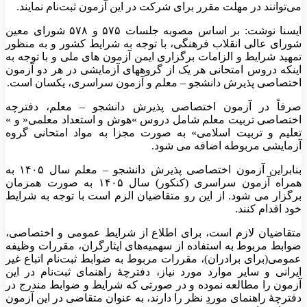
می‌توانند در مهلت مقرر برای شرکت در این آزمون ثبت‌نام نمایند.
ایسنا نوشت: بر اساس مصوبه جلسات ۵۷۵ و ۵۷۸ شورای معین
شورای عالی انقلاب فرهنگی، با توجه به شرایط کشور و به منظور
تمهید شرایط و الزامات برگزاری ایمن آزمون های ملی و با توجه به
اینکه دروس امتحانی هر یک از گروههای آزمایشی در هر دو آزمون
اختصاصی پذیرش دانشجو – معلم و آزمون سراسری، یکسان است.
صرفاً در آزمون اختصاصی پذیرش دانشجو – معلم، دفترچه
اختصاصی تربیت معلم شامل دروس »هوش و استعداد معلمی« و »
تعلیم و تربیت اسلامی» به صورت مجزا به مواد امتحانی گروه
آزمایشی مربوطه اضافه می شود.
بنابراین آزمون اختصاصی پذیرش دانشجو – معلم سال ۱۴۰۵ به
همراه آزمون سراسری (کنکور) سال ۱۴۰۵ به صورت همزمان
برگزار می شود. از این رو متقاضیان الزم است با توجه به شرایط
خود اقدام کنند.
متقاضیان لازم است، برای اطلاع از شرایط عمومی و اختصاصی،
ضوابط مربوط به استفاده از سهمیه‌های ایثارگران، مقررات وظیفه
عمومی(برای برادران)، مقررات مربوط به ضوابط ثبت‌نام اتباع غیر
ایرانی و سایر موارد مورد نیاز، دفترچۀ راهنمای ثبت‌نام در این
آزمون را مطالعه نموده و در صورتی که شرایط و ضوابط مندرج در
دفترچۀ راهنمای موردِ نظر را دارند، به عنوان متقاضی در این آزمون