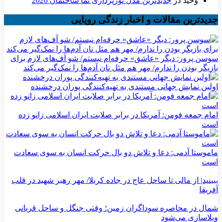
وحید
در
جدیدترین مدل نورپردازی نما ساختمان 2026
جدیدترین مقالات و اخبار زندگی رویایی
سوسن پرور: دیگر «عاشق» حرفه‌ام نیستم/ شو آف‌های لازم برای
بازیگر بودن را ندارم/ مِهر هم مثل نان آدم‌ها را نمک‌گیر می‌کند
اولین نمایش جهانی مستندی به تهیه‌کنندگی پوران درخشنده
امام جمعه فومن: آمریکا در برابر صلابت ایران اسلامی زانو زده
است
ماموستا آدمی: دعا و تلاش دو بال حرکت انسان به سوی سعادت
است
ببینید| از مالی تا ساحل عاج در جاده کربلا/ مهر رهبر شهید در قلب
آفریقا
شمال در محاصره سوداگران زمین؛ وقتی جنگل و ساحل قربانی
ویلاسازی می‌شود