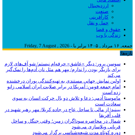
ارزدیجیتال
صنعت
کارآفرینی
حمل و نقل
حقوق و قضا
زندگی با وب
جمعه, ۱۶ مرداد , ۱۴۰۵ برابر با - Friday, 7 August , 2026
تازه‌ها:
سوسن پرور: دیگر «عاشق» حرفه‌ام نیستم/ شو آف‌های لازم
برای بازیگر بودن را ندارم/ مِهر هم مثل نان آدم‌ها را نمک‌گیر
می‌کند
اولین نمایش جهانی مستندی به تهیه‌کنندگی پوران درخشنده
امام جمعه فومن: آمریکا در برابر صلابت ایران اسلامی زانو
زده است
ماموستا آدمی: دعا و تلاش دو بال حرکت انسان به سوی
سعادت است
ببینید| از مالی تا ساحل عاج در جاده کربلا/ مهر رهبر شهید در
قلب آفریقا
شمال در محاصره سوداگران زمین؛ وقتی جنگل و ساحل
قربانی ویلاسازی می‌شود
دوره کوتاه مدت شیعه‌شناسی برگزار می‌شود