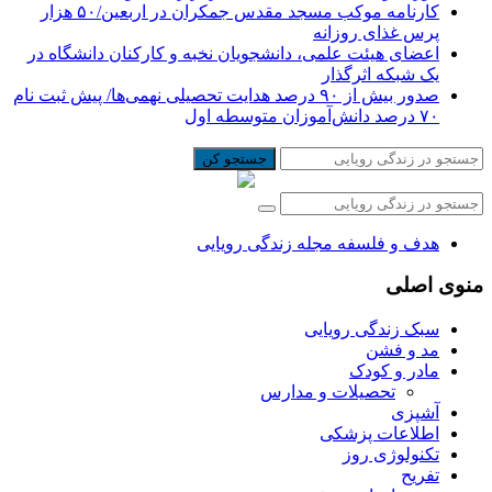
کارنامه موکب مسجد مقدس جمکران در اربعین/۵۰ هزار
پرس غذای روزانه
اعضای هیئت علمی، دانشجویان نخبه و کارکنان دانشگاه در
یک شبکه‌ اثرگذار
صدور بیش از ۹۰ درصد هدایت تحصیلی نهمی‌ها/ پیش ثبت نام
۷۰ درصد دانش‌آموزان متوسطه اول
جستجو کن
هدف و فلسفه مجله زندگی رویایی
منوی اصلی
سبک زندگی رویایی
مد و فشن
مادر و کودک
تحصیلات و مدارس
آشپزی
اطلاعات پزشکی
تکنولوژی روز
تفریح