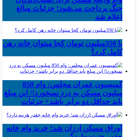
جنگ پرداخت می‌شود؛ جزئیات مبالغ
اعلام شد
با 350میلیون تومان کجا میتوان خانه رهن
کامل کرد؟
کمیسیون عمران مجلس: وام 850
میلیون مسکن به درد نمیخورد!/ این مبلغ
باید حداقل دو برابر باشد+ جزئیات
اوراق مسکن ارزان شد؛ خرید وام خانه
چقدر هزینه دارد؟