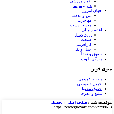
اخبار ورزشی
هنر و سینما
جهان امروز
دین و مذهب
مهاجرت
محیط زیست
اقتصاد مالی
ارزدیجیتال
صنعت
کارآفرینی
حمل و نقل
حقوق و قضا
زندگی با وب
منوی فوتر
روابط عمومی
حریم خصوصی
حقوق محتوا
تبلیغ و معرفی
موقعیت شما :
صفحه اصلی
»
تحصیلی
https://zendegiroyaie.com/?p=88613