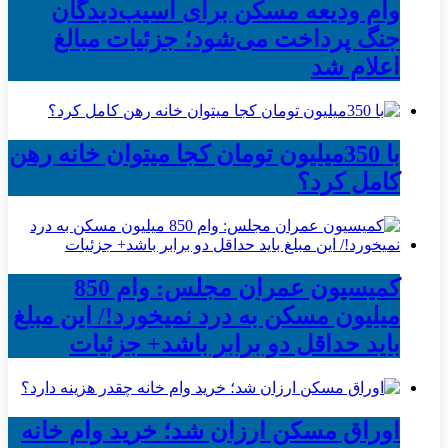
وام ودیعه مسکن برای آسیب‌دیدگان
جنگ پرداخت می‌شود؛ جزئیات مبالغ
اعلام شد
با 350میلیون تومان کجا میتوان خانه رهن
کامل کرد؟
کمیسیون عمران مجلس: وام 850
میلیون مسکن به درد نمیخورد!/ این مبلغ
باید حداقل دو برابر باشد+ جزئیات
اوراق مسکن ارزان شد؛ خرید وام خانه