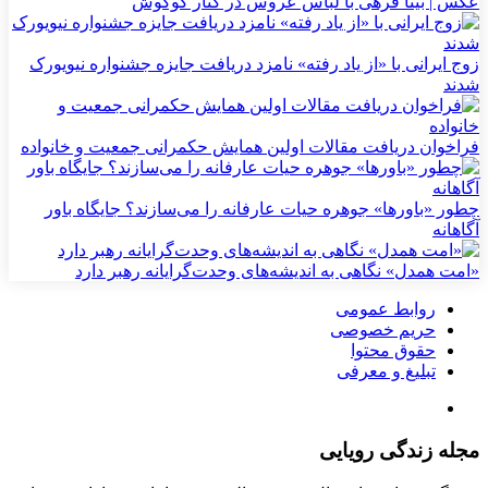
عکس | بیتا فرهی با لباس عروس در کنار گوگوش
زوج ایرانی با «از یاد رفته» نامزد دریافت جایزه جشنواره نیویورک
شدند
فراخوان دریافت مقالات اولین همایش حکمرانی جمعیت و خانواده
چطور «باورها» جوهره حیات عارفانه را می‌سازند؟ جایگاه باور
آگاهانه
«امت همدل» نگاهی به اندیشه‌های وحدت‌گرایانه رهبر دارد
روابط عمومی
حریم خصوصی
حقوق محتوا
تبلیغ و معرفی
مجله زندگی رویایی