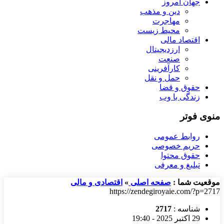
جهان امروز
دین و مذهب
مهاجرت
محیط زیست
اقتصاد مالی
ارزدیجیتال
صنعت
کارآفرینی
حمل و نقل
حقوق و قضا
زندگی با وب
منوی فوتر
روابط عمومی
حریم خصوصی
حقوق محتوا
تبلیغ و معرفی
موقعیت شما :
صفحه اصلی
»
اقتصادی و مالی
https://zendegiroyaie.com/?p=2717
شناسه :
2717
29 اکتبر 2025 - 19:40