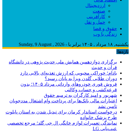
ارزدیجیتال
صنعت
کارآفرینی
حمل و نقل
حقوق و قضا
زندگی با وب
یکشنبه, ۱۸ مرداد , ۱۴۰۵ برابر با - Sunday, 9 August , 2026
تازه‌ها:
برگزاری دوازدهمین همایش ملی حدیث پژوهی در دانشگاه
قرآن و حدیث
بادام؛ خوراکی محبوبی که ارزش تغذیه‌ای بالایی دارد
دوران طلایی گلدن ویزا به پایان رسید؟
فروش فوری خودروهای وارداتی مرداد ۱۴۰۵؛ بدون
قرعه‌کشی و حساب وکالتی
شهریور و امید کارگران به ترمیم حقوق
اعتبارات مالی بانک‌ها برای پرداخت وام اشتغال مددجویان
تامین نشد
درخواست استاندار کرمان برای تبدیل شدن به استان پایلوت
طرح پزشک خانواده
نمایندگی تعمیرات لوازم خانگی ال جی گلد؛ مرجع تخصصی
عیب‌یابی LG