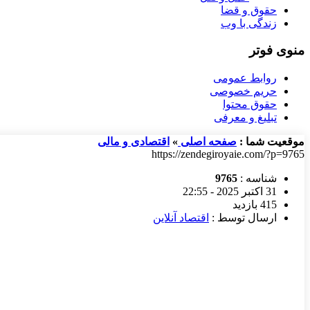
حقوق و قضا
زندگی با وب
منوی فوتر
روابط عمومی
حریم خصوصی
حقوق محتوا
تبلیغ و معرفی
موقعیت شما :
صفحه اصلی
»
اقتصادی و مالی
https://zendegiroyaie.com/?p=9765
شناسه :
9765
31 اکتبر 2025 - 22:55
415 بازدید
ارسال توسط :
اقتصاد آنلاین