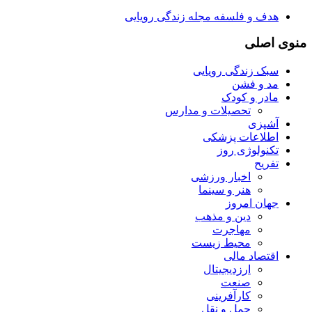
هدف و فلسفه مجله زندگی رویایی
منوی اصلی
سبک زندگی رویایی
مد و فشن
مادر و کودک
تحصیلات و مدارس
آشپزی
اطلاعات پزشکی
تکنولوژی روز
تفریح
اخبار ورزشی
هنر و سینما
جهان امروز
دین و مذهب
مهاجرت
محیط زیست
اقتصاد مالی
ارزدیجیتال
صنعت
کارآفرینی
حمل و نقل