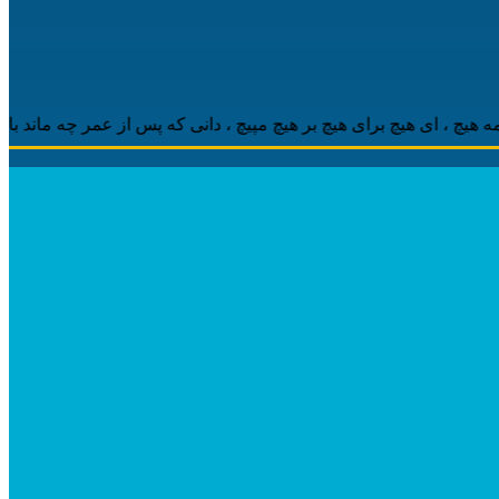
 ‌ای هیچ برای هیچ بر هیچ مپیچ ، دانی که پس از عمر چه ماند باقی ، م