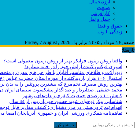
ارزدیجیتال
صنعت
کارآفرینی
حمل و نقل
حقوق و قضا
زندگی با وب
جمعه, ۱۶ مرداد , ۱۴۰۵ برابر با - Friday, 7 August , 2026
تازه‌ها:
واقعا روغن زیتون فرابکر بهتر از روغن زیتون معمولی است؟
اسپری فیکس کننده آرایش خود را در خانه بسازید!
زیورآلات و طلاهای مناسب آقایان با طراحی‌های مدرن و منحصر
استقبال ۱۰۶ هزار بازدیدکننده از موزه استان حضرت عباس (ع)
بهترین روش مصرف تخم‌مرغ که بیشترین پروتئین را به بدن برس
محمد حقیقی، صدابردار و صداگذار پیشکسوت سینمای ایران 
کاهش ۱۰ درصدی جمعیت کیفری زندان‌های بوشهر
شناسایی پیکر نوجوان شهید حسین حوریان پس از 44 سال
انهدام تیم تروریستی در مرز دشتیاری؛ کشف مقادیر قابل توجه
تفاهم‌نامه همکاری ورزشی ایران و جمهوری آذربایجان امضا می
جستجو کن