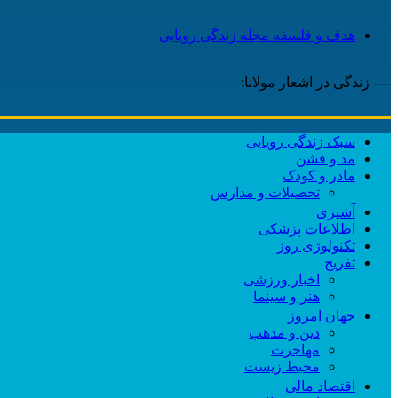
هدف و فلسفه مجله زندگی رویایی
---- زندگی در اشعار مولانا:
سبک زندگی رویایی
مد و فشن
مادر و کودک
تحصیلات و مدارس
آشپزی
اطلاعات پزشکی
تکنولوژی روز
تفریح
اخبار ورزشی
هنر و سینما
جهان امروز
دین و مذهب
مهاجرت
محیط زیست
اقتصاد مالی