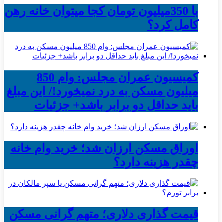
با 350میلیون تومان کجا میتوان خانه رهن
کامل کرد؟
کمیسیون عمران مجلس: وام 850
میلیون مسکن به درد نمیخورد!/ این مبلغ
باید حداقل دو برابر باشد+ جزئیات
اوراق مسکن ارزان شد؛ خرید وام خانه
چقدر هزینه دارد؟
قیمت گذاری دلاری؛ متهم گرانی مسکن