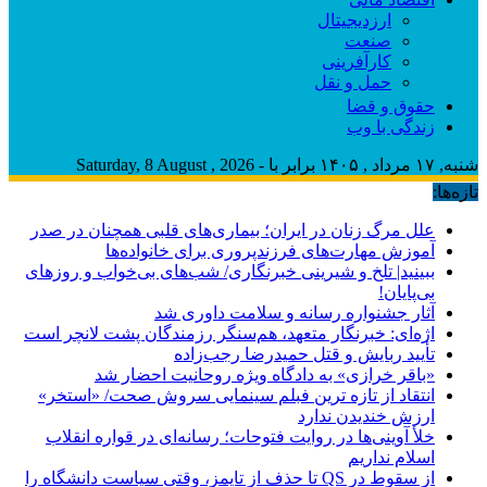
ارزدیجیتال
صنعت
کارآفرینی
حمل و نقل
حقوق و قضا
زندگی با وب
شنبه, ۱۷ مرداد , ۱۴۰۵ برابر با - Saturday, 8 August , 2026
تازه‌ها:
علل مرگ زنان در ایران؛ بیماری‌های قلبی همچنان در صدر
آموزش مهارت‌های فرزندپروری برای خانواده‌ها
ببینید| تلخ و شیرینی خبرنگاری/‌ شب‌های بی‌خواب و روزهای
بی‌پایان!
آثار جشنواره رسانه و سلامت داوری شد
اژه‌ای: خبرنگار متعهد، هم‌سنگر رزمندگان پشت لانچر است
تأیید ربایش و قتل حمیدرضا رجب‌زاده
«باقر خرازی» به دادگاه ویژه روحانیت احضار شد
انتقاد از تازه ترین فبلم سینمایی سروش صحت/ «استخر»
ارزش خندیدن ندارد
خلأ آوینی‌ها در روایت فتوحات؛ رسانه‌ای در قواره انقلاب
اسلام نداریم
از سقوط در QS تا حذف از تایمز، وقتی سیاست دانشگاه را