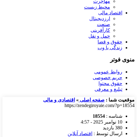
مهاجرت
محیط زیست
اقتصاد مالی
ارزدیجیتال
صنعت
کارآفرینی
حمل و نقل
حقوق و قضا
زندگی با وب
منوی فوتر
روابط عمومی
حریم خصوصی
حقوق محتوا
تبلیغ و معرفی
موقعیت شما :
صفحه اصلی
»
اقتصادی و مالی
https://zendegiroyaie.com/?p=18554
شناسه :
18554
10 نوامبر 2025 - 4:57
380 بازدید
ارسال توسط :
اقتصاد آنلاین