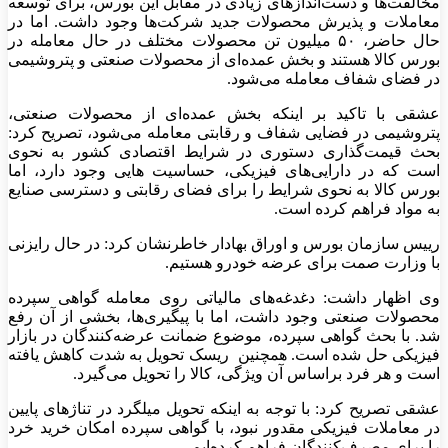
مخالفت‌ها و دست‌اندازهای زیادی در مقابل این بورس، برای توسعه
معاملات و پذیرش محصولات جدید شرکت‌ها وجود داشت. اما در
حال حاضر، ۵۰ میلیون تن محصولات مختلف در حال معامله در
بورس کالا هستند و بخش عمده‌ای از محصولات صنعتی و پتروشیمی
در فضای شفاف معامله می‌شود.
عشقی با تاکید بر اینکه بخش عمده‌ای از محصولات صنعتی،
پتروشیمی در فضایی شفاف و رقابتی معامله می‌‌شود، تصریح کرد:
بحث قیمت‌گذاری دستوری در شرایط اقتصادی کشور به نحوی
است که در دارایی‌های فیزیکی، حساسیت هایی وجود دارد، اما
بورس کالا به نحوی شرایط را برای فضای رقابتی و دسترسی صنایع
به مواد فراهم کرده است.
رییس سازمان بورس و اوراق بهادار خاطرنشان کرد: در حال رایزنی
با وزارت صمت برای عرضه خودرو هستیم.
وی اظهار داشت: دغدغه‌های مالیاتی روی معامله گواهی سپرده
محصولات صنعتی وجود داشت، اما با پیگیری‌ها، بخشی از آن رفع
شد. با بحث گواهی سپرده، موضوع ضمانت عرضه‌کنندگان در بازار
فیزیکی حل شده است. همچنین ریسک تحویل به شدت کاهش یافته
است و هر فرد براساس آن ویژگی، کالا را تحویل می‌گیرد.
عشقی تصریح کرد: با توجه به اینکه تحویل میلگرد در تناژهای پایین
در معاملات فیزیکی مقدور نبود، با گواهی سپرده امکان خرید خرد
را برای مصرف‌کنندگان فراهم کرده‌ایم.