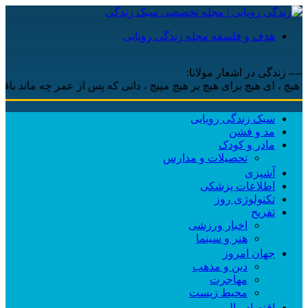
هدف و فلسفه مجله زندگی رویایی
---- زندگی در اشعار مولانا:
، ‌ای هیچ برای هیچ بر هیچ مپیچ ، دانی که پس از عمر چه ماند باقی ، 
سبک زندگی رویایی
مد و فشن
مادر و کودک
تحصیلات و مدارس
آشپزی
اطلاعات پزشکی
تکنولوژی روز
تفریح
اخبار ورزشی
هنر و سینما
جهان امروز
دین و مذهب
مهاجرت
محیط زیست
اقتصاد مالی