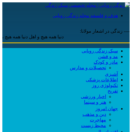
هدف و فلسفه مجله زندگی رویایی
---- زندگی در اشعار مولانا:
دنیا همه هیچ و اهل دنیا همه هیچ ، ‌ای ه
سبک زندگی رویایی
مد و فشن
مادر و کودک
تحصیلات و مدارس
آشپزی
اطلاعات پزشکی
تکنولوژی روز
تفریح
اخبار ورزشی
هنر و سینما
جهان امروز
دین و مذهب
مهاجرت
محیط زیست
اقتصاد مالی