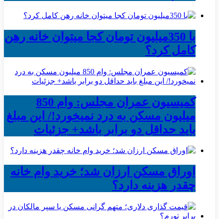
با 350میلیون تومان کجا میتوان خانه رهن
کامل کرد؟
کمیسیون عمران مجلس: وام 850
میلیون مسکن به درد نمیخورد!/ این مبلغ
باید حداقل دو برابر باشد+ جزئیات
اوراق مسکن ارزان شد؛ خرید وام خانه
چقدر هزینه دارد؟