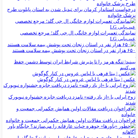
درخواست استاندار کرمان برای تبدیل شدن به استان پایلوت طرح
پزشک خانواده
نمایندگی تعمیرات لوازم خانگی ال جی گلد؛ مرجع تخصصی
عیب‌یابی LG
۶۵۰ هزار نفر در استان زنجان تحت پوشش بیمه سلامت هستند
ببینید| تنگه هرمز را تا پذیرش شرایط ایران توسط دشمن حفظ
می‌کنیم
عکس | بیتا فرهی با لباس عروس در کنار گوگوش
زوج ایرانی با «از یاد رفته» نامزد دریافت جایزه جشنواره نیویورک
شدند
فراخوان دریافت مقالات اولین همایش حکمرانی جمعیت و خانواده
چطور «باورها» جوهره حیات عارفانه را می‌سازند؟ جایگاه باور