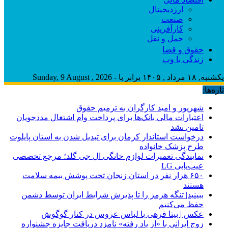
ارزدیجیتال
صنعت
کارآفرینی
حمل و نقل
حقوق و قضا
زندگی با وب
یکشنبه, ۱۸ مرداد , ۱۴۰۵ برابر با - Sunday, 9 August , 2026
تازه‌ها:
شهریور و امید کارگران به ترمیم حقوق
اعتبارات مالی بانک‌ها برای پرداخت وام اشتغال مددجویان
تامین نشد
درخواست استاندار کرمان برای تبدیل شدن به استان پایلوت
طرح پزشک خانواده
نمایندگی تعمیرات لوازم خانگی ال جی گلد؛ مرجع تخصصی
عیب‌یابی LG
۶۵۰ هزار نفر در استان زنجان تحت پوشش بیمه سلامت
هستند
ببینید| تنگه هرمز را تا پذیرش شرایط ایران توسط دشمن
حفظ می‌کنیم
عکس | بیتا فرهی با لباس عروس در کنار گوگوش
زوج ایرانی با «از یاد رفته» نامزد دریافت جایزه جشنواره