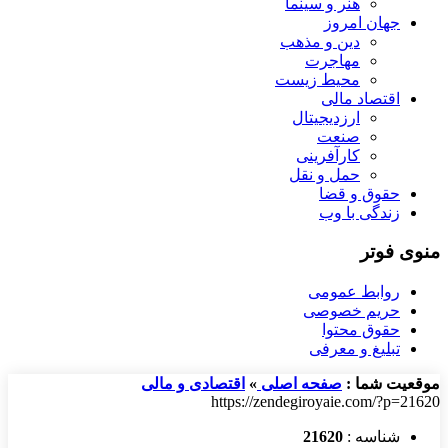
هنر و سینما
جهان امروز
دین و مذهب
مهاجرت
محیط زیست
اقتصاد مالی
ارزدیجیتال
صنعت
کارآفرینی
حمل و نقل
حقوق و قضا
زندگی با وب
منوی فوتر
روابط عمومی
حریم خصوصی
حقوق محتوا
تبلیغ و معرفی
موقعیت شما :
صفحه اصلی
»
اقتصادی و مالی
https://zendegiroyaie.com/?p=21620
شناسه :
21620