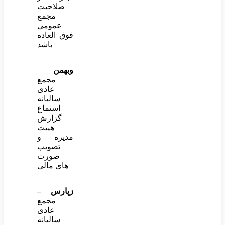
صلاحیت
مجمع
عمومی
فوق العاده
باشد
وبهمن
–
مجمع
عادی
سالیانه
استماع
گزارش
هییت
مدیره و
تصویب
صورت
های مالی
زپارس –
مجمع
عادی
سالیانه