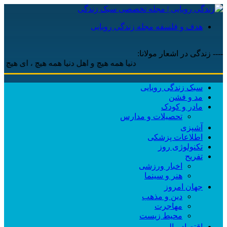
هدف و فلسفه مجله زندگی رویایی
---- زندگی در اشعار مولانا:
دنیا همه هیچ و اهل دنیا همه هیچ ، ‌ای هیچ برای هیچ ب
سبک زندگی رویایی
مد و فشن
مادر و کودک
تحصیلات و مدارس
آشپزی
اطلاعات پزشکی
تکنولوژی روز
تفریح
اخبار ورزشی
هنر و سینما
جهان امروز
دین و مذهب
مهاجرت
محیط زیست
اقتصاد مالی