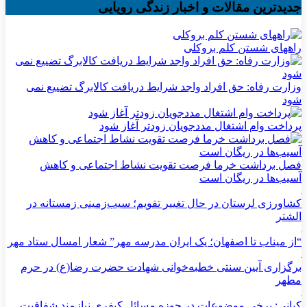
جدیدترین مقالات و اخبار زندگی رویایی
راههای شستن کلم بروکلی
وزارت رفاه: حق افراد واجد شرایط دریافت کالابرگ تضییع نمی
شود
پرداخت وام اشتغال مددجویان زودتر آغاز شود
فصل برداشت خرما فرصت تقویت نشاط اجتماعی و کاهش
آسیب‌ها در ریگان است
کشاورزی لرستان در حال تغییر تقویم؛ سیب‌زمینی زمستانه در
الشتر
“از میناب تا اصفهان؛ یک ایران مدرسه مهر” شعار امسال ستاد مهر
برگزاری آیین سنتی خطبه‌خوانی شهادت حضرت رضا(ع) در حرم
مطهر
کیانی: برخی موضوعات در حوزه مسائل کیفری نیازمند شفافیت