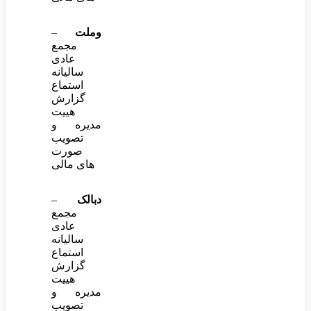
وملت
–
مجمع
عادی
سالیانه
استماع
گزارش
هییت
مدیره و
تصویب
صورت
های مالی
دبالک
–
مجمع
عادی
سالیانه
استماع
گزارش
هییت
مدیره و
تصویب