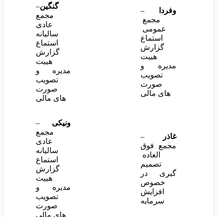
گنگین
–
وفردا
–
مجمع
مجمع
عادی
عمومی
سالیانه
استماع
استماع
گزارش
گزارش
هییت
هییت
مدیره و
مدیره و
تصویب
تصویب
صورت
صورت
های مالی
های مالی
ونیکی
–
مجمع
غاذر
–
عادی
مجمع فوق
سالیانه
العاده
استماع
تصمیم
گزارش
گیری در
هییت
خصوص
مدیره و
افزایش
تصویب
سرمایه
صورت
های مالی