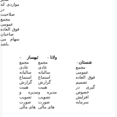
مواردی که
در
صلاحیت
مجمع
عمومی
فوق العاده
صاحبان
سهام می
باشد.
ولانا
–
ثبهساز
–
شستان
–
مجمع
مجمع
مجمع
عادی
عادی
عمومی
سالیانه
سالیانه
فوق العاده
استماع
استماع
تصمیم
گزارش
گزارش
گیری در
هییت
هییت
خصوص
مدیره و
مدیره و
افزایش
تصویب
تصویب
سرمایه
صورت
صورت
های مالی
های مالی