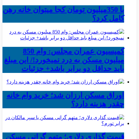
با 350میلیون تومان کجا میتوان خانه رهن
کامل کرد؟
کمیسیون عمران مجلس: وام 850
میلیون مسکن به درد نمیخورد!/ این مبلغ
باید حداقل دو برابر باشد+ جزئیات
اوراق مسکن ارزان شد؛ خرید وام خانه
چقدر هزینه دارد؟
قیمت گذاری دلاری؛ متهم گرانی مسکن