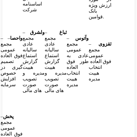
اساسنامه
ارزش ویژه
شرکت
بانک
قوامین.
ثباغ
–
ولشرق
–
وآتوس
–
مجمع
مجمع
واحصا
– –
ثقزوی
–
مجمع
عادی
عادی
مجمع
مجمع
عمومی
سالیانه
سالیانه
عمومی
عمومی
عادی به
استماع
استماع
فوق العاده
فوق العاده
طور فوق
گزارش
گزارش
تصمیم
انتخاب
العاده
هییت
هییت
گیری در
هییت
انتخاب
مدیره و
مدیره و
خصوص
مدیره
هییت
تصویب
تصویب
افزایش
مدیره
صورت
صورت
سرمایه
های مالی
های مالی
پخش
–
مجمع
عمومی
فوق العاده