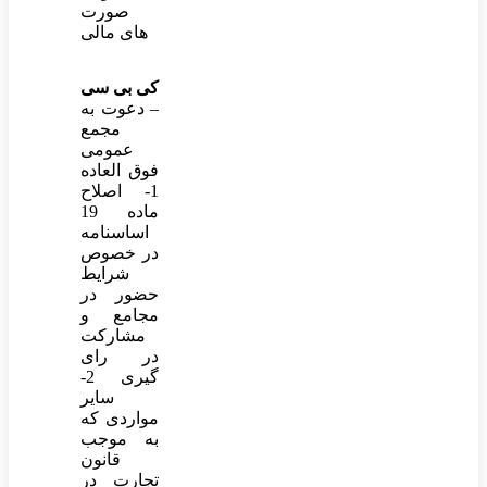
صورت
های مالی
کی بی سی
– دعوت به
مجمع
عمومی
فوق العاده
1- اصلاح
ماده 19
اساسنامه
در خصوص
شرایط
حضور در
مجامع و
مشارکت
در رای
گیری 2-
سایر
مواردی که
به موجب
قانون
تجارت در