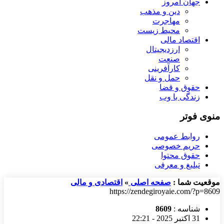
جهان امروز
دین و مذهب
مهاجرت
محیط زیست
اقتصاد مالی
ارزدیجیتال
صنعت
کارآفرینی
حمل و نقل
حقوق و قضا
زندگی با وب
منوی فوتر
روابط عمومی
حریم خصوصی
حقوق محتوا
تبلیغ و معرفی
موقعیت شما :
صفحه اصلی
»
اقتصادی و مالی
https://zendegiroyaie.com/?p=8609
شناسه :
8609
31 اکتبر 2025 - 22:21