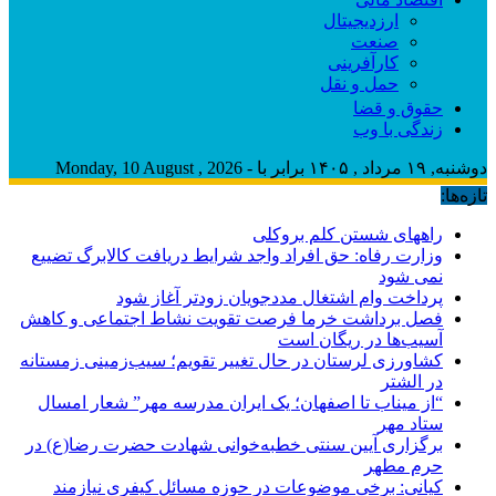
ارزدیجیتال
صنعت
کارآفرینی
حمل و نقل
حقوق و قضا
زندگی با وب
دوشنبه, ۱۹ مرداد , ۱۴۰۵ برابر با - Monday, 10 August , 2026
تازه‌ها:
راههای شستن کلم بروکلی
وزارت رفاه: حق افراد واجد شرایط دریافت کالابرگ تضییع
نمی شود
پرداخت وام اشتغال مددجویان زودتر آغاز شود
فصل برداشت خرما فرصت تقویت نشاط اجتماعی و کاهش
آسیب‌ها در ریگان است
کشاورزی لرستان در حال تغییر تقویم؛ سیب‌زمینی زمستانه
در الشتر
“از میناب تا اصفهان؛ یک ایران مدرسه مهر” شعار امسال
ستاد مهر
برگزاری آیین سنتی خطبه‌خوانی شهادت حضرت رضا(ع) در
حرم مطهر
کیانی: برخی موضوعات در حوزه مسائل کیفری نیازمند