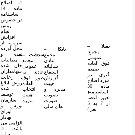
1- اصلاح
ماده 14
اساسنامه
در خصوص
روش
انجام
افزایش
سرمایه از
بمیلا
–
محل آورده
بایکا
–
مجمع
نقدی و
مجمع
سدشت
–
عمومی
مطالبات
عادی
مجمع
فوق العاده
حال شده
سالیانه
عمومی
صمیم
سهامداران
استماع
عادی به
گیری در
، رعایت
گزارش
طور فوق
مورد اصلاح
روش ابلاغ
هییت
العاده
ماده 30
شده
مدیره و
انتخاب
اساسنامه(
توسط
تصویب
هییت
تغییر اعضا
سازمان
صورت
مدیره
از 7 به 5
بورس و
های مالی
نفر )
اوراق
بهادار
الزامی می
باشد. 2-
سایر