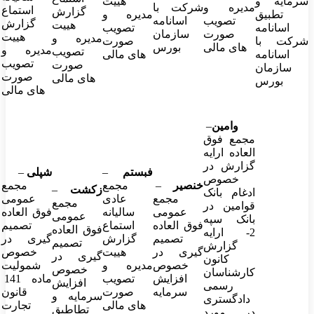
سرمایه و
هییت
مدیره و
شرکت با
استماع
گزارش
تطبیق
مدیره و
تصویب
اسانامه
گزارش
هییت
اسانامه
تصویب
صورت
سازمان
هییت
مدیره و
شرکت با
صورت
های مالی
بورس
مدیره و
تصویب
اسانامه
های مالی
تصویب
صورت
سازمان
صورت
های مالی
بورس
های مالی
وامین
–
مجمع فوق
العاده ارایه
گزارش در
فبستم
–
شپلی
–
خصوص
خنصیر
–
مجمع
مجمع
زکشت
–
ادغام بانک
مجمع
عادی
عمومی
مجمع
قوامین در
عمومی
سالیانه
فوق العاده
عمومی
بانک سپه
فوق العاده
استماع
تصمیم
فوق العاده
2- ارایه
تصمیم
گزارش
گیری در
تصمیم
گزارش
گیری در
هییت
خصوص
گیری در
کانون
خصوص
مدیره و
شمولیت
خصوص
کارشناسان
افزایش
تصویب
ماده 141
افزایش
رسمی
سرمایه
صورت
قانون
سرمایه و
دادگستری
های مالی
تجارت
تطاطبق
در مورد