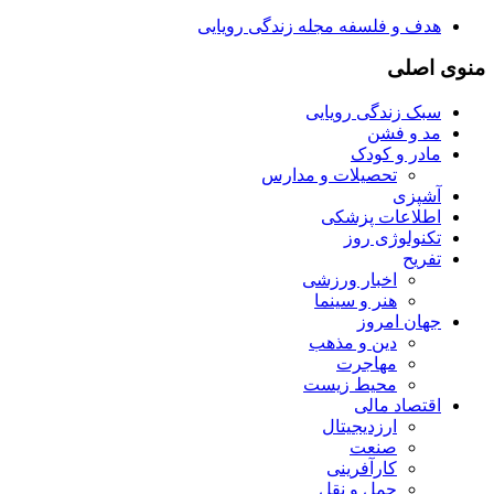
هدف و فلسفه مجله زندگی رویایی
منوی اصلی
سبک زندگی رویایی
مد و فشن
مادر و کودک
تحصیلات و مدارس
آشپزی
اطلاعات پزشکی
تکنولوژی روز
تفریح
اخبار ورزشی
هنر و سینما
جهان امروز
دین و مذهب
مهاجرت
محیط زیست
اقتصاد مالی
ارزدیجیتال
صنعت
کارآفرینی
حمل و نقل