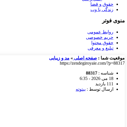
حقوق و قضا
زندگی با وب
منوی فوتر
روابط عمومی
حریم خصوصی
حقوق محتوا
تبلیغ و معرفی
موقعیت شما :
صفحه اصلی
»
مد و زیبایی
https://zendegiroyaie.com/?p=88317
شناسه :
88317
18 می 2026 - 6:35
111 بازدید
ارسال توسط :
بیتوته