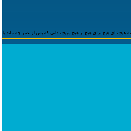
 ‌ای هیچ برای هیچ بر هیچ مپیچ ، دانی که پس از عمر چه ماند باقی ، م