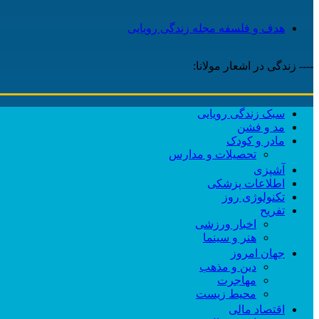
هدف و فلسفه مجله زندگی رویایی
---- زندگی در اشعار مولانا:
سبک زندگی رویایی
مد و فشن
مادر و کودک
تحصیلات و مدارس
آشپزی
اطلاعات پزشکی
تکنولوژی روز
تفریح
اخبار ورزشی
هنر و سینما
جهان امروز
دین و مذهب
مهاجرت
محیط زیست
اقتصاد مالی