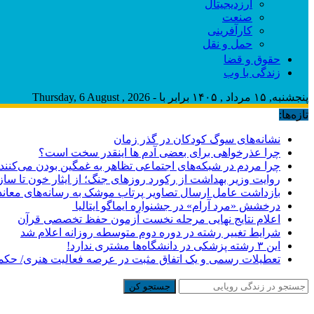
ارزدیجیتال
صنعت
کارآفرینی
حمل و نقل
حقوق و قضا
زندگی با وب
پنجشنبه, ۱۵ مرداد , ۱۴۰۵ برابر با - Thursday, 6 August , 2026
تازه‌ها:
نشانه‌های سوگ کودکان در گذر زمان
چرا عذرخواهی برای بعضی آدم ها اینقدر سخت است؟
چرا مردم در شبکه‌های اجتماعی تظاهر به غمگین بودن می‌کنند
روایت وزیر بهداشت از رکورد روزهای جنگ؛ از ایثار خون تا س
بازداشت عامل ارسال تصاویر پرتاب موشک به رسانه‌های معاند 
درخشش «مرد آرام» در جشنواره ایماگو ایتالیا
اعلام نتایج نهایی مرحله نخست آزمون حفظ تخصصی قرآن
شرایط تغییر رشته در دوره دوم متوسطه روزانه اعلام شد
این ۳ رشته پزشکی در دانشگاه‌ها مشتری ندارد!
تعطیلات رسمی و یک اتفاق مثبت در عرصه فعالیت هنری/ حکمی ک
جستجو کن