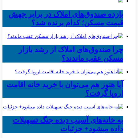
بازده صندوق‌های املاک در برابر جهش
قیمت مسکن؛ کدام برنده شد؟
چرا صندوق‌های املاک از رشد بازار
مسکن عقب ماندند؟
آیا هنوز هم می‌توان با خرید خانه اقامت
اروپا گرفت؟
به خانه‌های آسیب دیده جنگ تسهیلات
داده میشود+ جزئیات