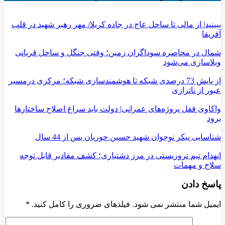
ببینید| از مالی تا ساحل عاج در جاده کربلا/ مهر رهبر شهید در قلب
آفریقا
شمال در محاصره سوداگران زمین؛ وقتی جنگل و ساحل قربانی
ویلاسازی می‌شود
از پایش 73 درصدی شبکه تا هوشمندسازی شبکه؛ مرکزی درمسیر
عبور از ناترازی
واکاوی قفل پروژه‌های عمرانی| دولت باید سراغ اصلاح ساختارها
برود
شناسایی پیکر نوجوان شهید حسین حوریان پس از 44 سال
انهدام تیم تروریستی در مرز دشتیاری؛ کشف مقادیر قابل توجه
سلاح و مهمات
پاسخ دادن
ایمیل شما منتشر نمی شود. فیلدهای ضروری را کامل کنید.
*