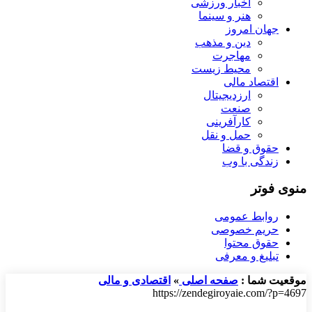
اخبار ورزشی
هنر و سینما
جهان امروز
دین و مذهب
مهاجرت
محیط زیست
اقتصاد مالی
ارزدیجیتال
صنعت
کارآفرینی
حمل و نقل
حقوق و قضا
زندگی با وب
منوی فوتر
روابط عمومی
حریم خصوصی
حقوق محتوا
تبلیغ و معرفی
موقعیت شما :
صفحه اصلی
»
اقتصادی و مالی
https://zendegiroyaie.com/?p=4697