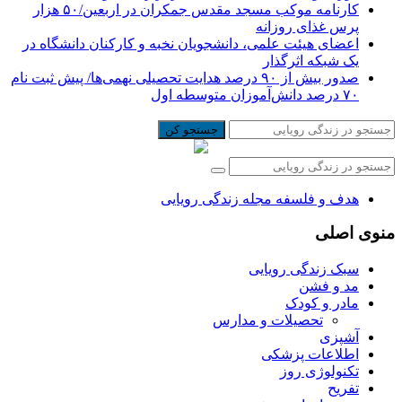
کارنامه موکب مسجد مقدس جمکران در اربعین/۵۰ هزار
پرس غذای روزانه
اعضای هیئت علمی، دانشجویان نخبه و کارکنان دانشگاه در
یک شبکه‌ اثرگذار
صدور بیش از ۹۰ درصد هدایت تحصیلی نهمی‌ها/ پیش ثبت نام
۷۰ درصد دانش‌آموزان متوسطه اول
جستجو کن
هدف و فلسفه مجله زندگی رویایی
منوی اصلی
سبک زندگی رویایی
مد و فشن
مادر و کودک
تحصیلات و مدارس
آشپزی
اطلاعات پزشکی
تکنولوژی روز
تفریح