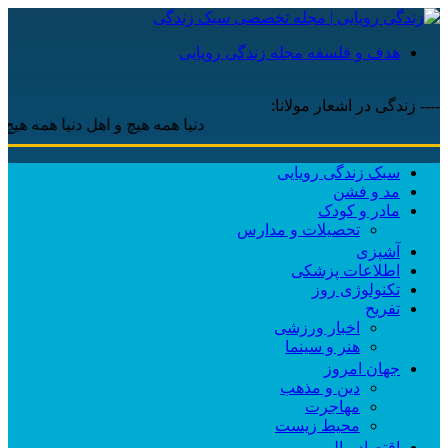
هدف و فلسفه مجله زندگی رویایی
---- زندگی در اشعار مولانا:
دنیا همه هیچ و اهل دنیا همه هیچ ، ‌ای ه
سبک زندگی رویایی
مد و فشن
مادر و کودک
تحصیلات و مدارس
آشپزی
اطلاعات پزشکی
تکنولوژی روز
تفریح
اخبار ورزشی
هنر و سینما
جهان امروز
دین و مذهب
مهاجرت
محیط زیست
اقتصاد مالی