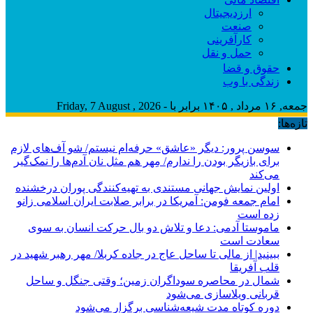
ارزدیجیتال
صنعت
کارآفرینی
حمل و نقل
حقوق و قضا
زندگی با وب
جمعه, ۱۶ مرداد , ۱۴۰۵ برابر با - Friday, 7 August , 2026
تازه‌ها:
سوسن پرور: دیگر «عاشق» حرفه‌ام نیستم/ شو آف‌های لازم
برای بازیگر بودن را ندارم/ مِهر هم مثل نان آدم‌ها را نمک‌گیر
می‌کند
اولین نمایش جهانی مستندی به تهیه‌کنندگی پوران درخشنده
امام جمعه فومن: آمریکا در برابر صلابت ایران اسلامی زانو
زده است
ماموستا آدمی: دعا و تلاش دو بال حرکت انسان به سوی
سعادت است
ببینید| از مالی تا ساحل عاج در جاده کربلا/ مهر رهبر شهید در
قلب آفریقا
شمال در محاصره سوداگران زمین؛ وقتی جنگل و ساحل
قربانی ویلاسازی می‌شود
دوره کوتاه مدت شیعه‌شناسی برگزار می‌شود