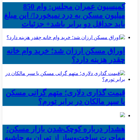
کمیسیون عمران مجلس: وام 850
میلیون مسکن به درد نمیخورد!/ این مبلغ
باید حداقل دو برابر باشد+ جزئیات
اوراق مسکن ارزان شد؛ خرید وام خانه
چقدر هزینه دارد؟
قیمت گذاری دلاری؛ متهم گرانی مسکن
یا سپر مالکان در برابر تورم؟
هشدار درباره کوچک‌شدن بازار مسکن؛
مهاجرت ساخت‌وساز از تهران به حاشیه‌